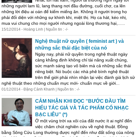
Nhắc tới hát xẩm, người ta thường nghĩ ngay tới
những người lam lũ, lang thang nơi đầu đường, cuối chợ, ca lên
những lời điệu ai oán để kiếm miếng ăn. Không ít người trong họ
phải đối diện với những sự khinh khi, miệt thị. Họ ca hát, kéo nhị,
mua vui chung cho mọi người nhưng ngoài lòng thương hại,......
15/12/2014 - Hoàng Linh | Nguồn tin : -/-
Nghệ
thuật nữ quyền ( feminist art ) và
những sắc thái đặc biệt của nó
Ngày nay, phái nữ quyền trong
nghệ
thuật ngày
càng khẳng định không chỉ tài năng xuất chúng,
sức mạnh sáng tạo vô biên mà cả những sắc thái
riêng biệt. Nó buộc các nhà phê bình
nghệ
thuật
trên thế giới phải nhìn nhận lại việc đánh giá lịch sử
nghệ
thuật theo những chuẩn mực mới- chuẩn mực về giới...
01/12/2014 - Đặng Cảnh Khanh | Nguồn tin : -/-
CẢM NHẬN KHI ĐỌC “BƯỚC ĐẦU TÌM
HIỂU TÁC GIẢ VÀ TÁC PHẨM CỔ NHẠC
BẠC LIÊU” (*)
Ở một vùng trời xa xôi của đất nước ít ai nghĩ đến
việc chăm chút nghiên cứu về
nghệ
thuật. Đồng
bằng Sông Cửu Long thường được nghĩ đến như đất sống của nông