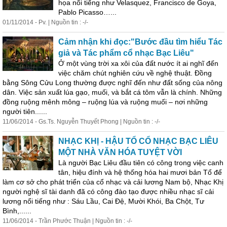
họa nổi tiếng như Velasquez, Francisco de Goya,
Pablo Picasso…...
01/11/2014 - Pv. | Nguồn tin : -/-
Cảm nhận khi đọc:"Bước đầu tìm hiểu Tác
giả và Tác phẩm cổ nhạc Bạc Liêu"
Ở một vùng trời xa xôi của đất nước ít ai nghĩ đến
việc chăm chút nghiên cứu về
nghệ
thuật. Đồng
bằng Sông Cửu Long thường được nghĩ đến như đất sống của nông
dân. Việc sản xuất lúa gạo, muối, và bắt cá tôm vẫn là chính. Những
đồng ruộng mênh mông – ruộng lúa và ruộng muối – nơi những
người tiên......
11/06/2014 - Gs.Ts. Nguyễn Thuyết Phong | Nguồn tin : -/-
NHẠC KHỊ - HẬU TỔ CỔ NHẠC BẠC LIÊU
MỘT NHÀ VĂN HÓA TUYỆT VỜI
Là người Bạc Liêu đầu tiên có công trong việc canh
tân, hiệu đính và hệ thống hóa hai mươi bản Tổ để
làm cơ sở cho phát triển của cổ nhạc và cải lương Nam bộ, Nhạc Khị
người
nghệ
sĩ
tài danh đã có công đào tạo được nhiều nhạc
sĩ
cải
lương nổi tiếng như : Sáu Lầu, Cai Đệ, Mười Khói, Ba Chột, Tư
Bình,......
11/06/2014 - Trần Phước Thuận | Nguồn tin : -/-