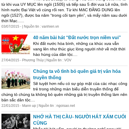
từ khi vua UY MỤC lên ngôi (1505) và tiếp sau 5 đời vua Lê nữa, tình
hình nước Đại Việt vô cùng rối ren. Từ khi MẠC ĐĂNG DUNG lên
ngôi (1527), được ba năm “trong cõi tạm yên”, và mấy năm sau dưới
thời Mạc......
03/07/2015 - | Nguồn tin : vanhien.vn
40 năm bài hát “Đất nước trọn niềm vui”
Khi đất nước hòa bình, những ca khúc xưa vẫn
vang lên như thúc giục lòng người nhớ về một thời
hào hùng của dân tộc....
27/04/2015 - Phương Thúy | Nguồn tin : VOV
Chúng ta vô tình bỏ quên giá trị văn hóa
truyền thống
Sẽ tuyệt hơn nếu có sự góp mặt của các nhạc công
trẻ trong những màn biểu diễn truyền thống để
chứng tỏ chúng ta không bỏ quên những giá trị truyền thống làm nên
bản sắc dân tộc....
22/01/2015 - Mann up | Nguồn tin : ngoisao.net
NHỚ HÀ THỊ CẦU- NGƯỜI HÁT XẨM CUỐI
CÙNG