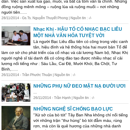
dân. Việc sản xuất lúa gạo, muối, và bắt cá tôm vẫn là chính. Những
đồng ruộng mênh mông – ruộng lúa và ruộng muối – nơi những
người tiên......
28/11/2014 - Gs.Ts. Nguyễn Thuyết Phong | Nguồn tin : -/-
Nhạc Khị - HẬU TỔ CỔ NHẠC BẠC LIÊU
MỘT NHÀ VĂN HÓA TUYỆT VỜI
Là người Bạc Liêu đầu tiên có công trong việc canh
tân, hiệu đính và hệ thống hóa hai mươi bản Tổ để
làm cơ sở cho phát triển của cổ nhạc và cải lương Nam bộ, Nhạc Khị
người
nghệ
sĩ
tài danh đã có công đào tạo được nhiều nhạc
sĩ
cải
lương nổi tiếng như : Sáu Lầu, Cai Đệ, Mười Khói, Ba Chột, Tư
Bình,......
26/11/2014 - Trần Phước Thuận | Nguồn tin : -/-
NHỮNG PHỤ NỮ ĐEO MẶT NẠ ĐƯỜI ƯƠI
...
26/11/2014 - Trần Hạnh | Nguồn tin : -/-
NHỮNG NGHỆ SĨ CHỐNG BẠO LỰC
“Xứ sở của bò tót” Tây Ban Nha không chỉ nổi tiếng
với những trận “thư hùng” bò tót đẫm máu, rùng
rợn, mà còn là quê hương của những nhà danh