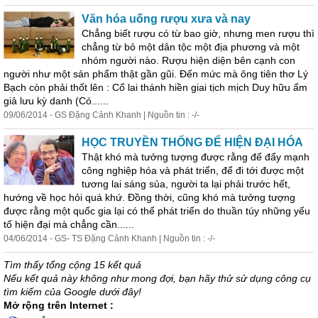
Văn hóa uống rượu xưa và nay
Chẳng biết rượu có từ bao giờ, nhưng men rượu thì
chẳng từ bỏ một dân tộc một địa phương và một
nhóm người nào. Rượu hiện diện bên cạnh con
người như một sản phẩm thật gần gũi. Đến mức mà ông tiên thơ Lý
Bạch còn phải thốt lên : Cổ lai thánh hiền giai tịch mịch Duy hữu ẩm
giả lưu kỳ danh (Có......
09/06/2014 - GS Đặng Cảnh Khanh | Nguồn tin : -/-
HỌC TRUYỀN THỐNG ĐỂ HIỆN ĐẠI HÓA
Thật khó mà tưởng tượng được rằng để đẩy mạnh
công nghiệp hóa và phát triển, để đi tới được một
tương lai sáng sủa, người ta lại phải trước hết,
hướng về học hỏi quá khứ. Đồng thời, cũng khó mà tưởng tượng
được rằng một quốc gia lại có thể phát triển do thuần túy những yếu
tố hiện đại mà chẳng cần......
04/06/2014 - GS- TS Đặng Cảnh Khanh | Nguồn tin : -/-
Tìm thấy tổng cộng 15 kết quả
Nếu kết quả này không như mong đợi, bạn hãy thử sử dụng công cụ
tìm kiếm của Google dưới đây!
Mở rộng trên Internet :