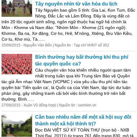
Tây nguyên nhìn từ văn hóa du lịch
Tây Nguyên bao gồm 5 tỉnh: Gia Lai, Kon Tum, Đắc
Nông, Đắc Lắc và Lâm Đồng. Đây là vùng đất có
trên 20 tộc người sinh sống, ngôn ngữ thuộc hai ngữ hệ chính là
Môn - Khơme và Nam đảo: “Nhóm Môn - Khơme (21 ngôn ngữ):
Khơme, Ba na, Xơ đăng, Cơ ho, Hrê, M'nông, Xtiêng, Bru Vân Kiều,
Cơ tu, Khơ mú, Tà......
25/09/2015 - Nguyễn Văn Bốn | Nguồn tin : Tạp chí VHNT số 352
Bình thường hay bất thường khi thu phí
tác quyền quốc ca?
Câu chuyện văn hóa khiến nhiều người quan tâm
nhất trong tuần qua khi Trung tâm Bảo vệ Quyền
tác giả Âm nhạc Việt Nam (VCPMC ) vừa yêu cầu thu phí tiền tác
quyền bài ‘Tiến quân ca', là Quốc ca của Việt Nam, lập tức dư luận
phản ứng, gây những tranh cãi bởi việc bình thường trở nên bất
thường. Bình......
27/08/2015 - Xuân Vũ (tổng hợp) | Nguồn tin : vanhien.vn
Cần bao nhiêu năm để một xã hội suy đồi
thành một xã hội thình trị?
Đọc ĐẠI VIỆT SỬ KÝ TOÀN THƯ (trọn bộ - NXB
Thời Đại, 2011)) từ trang 761 đến trang 830, mô tả