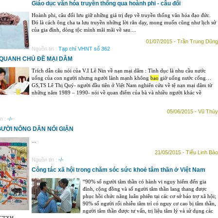
Giáo dục văn hóa truyền thống qua hoành phi - câu đối
Hoành phi, câu đối lưu giữ những giá trị đẹp về truyền thống văn hóa đạo đức.
Đó là cách ông cha ta lưu truyền những lời răn dạy, mong muốn cũng như lịch sử
của gia đình, dòng tộc mình mãi mãi về sau....
01/07/2015 - Trần Trung Dũng
Nguồn tin :
Tạp chí VHNT số 362
QUANH CHỦ ĐỀ MẠI DÂM
Trích dẫn câu nói của V.I Lê Nin về nạn mại dâm : Tình dục là nhu cầu nước
uống của con người nhưng người lành mạnh không
bao
giờ uống nước cống…
GS,TS Lê Thị Quý- người đầu tiên ở Việt Nam nghiên cứu về tệ nạn mại dâm từ
những năm 1989 – 1990- nói về quan điểm của bà và nhiều người khác về
05/06/2015 - Vũ Thủy
n :
-/-
GƯỜI NÔNG DÂN NỔI GIẬN
...
21/05/2015 - Tiểu Linh Bảo
Nguồn tin :
-/-
Công tác xã hội trong chăm sóc sức khoẻ tâm thần ở Việt Nam
“90% số người tâm thần có hành vi nguy hiểm đến gia
đình, cộng đồng và số người tâm thần lang thang được
phục hồi chức năng luân phiên tại các cơ sở bảo trợ xã hội;
90% số người rối nhiễu tâm trí có nguy cơ cao bị tâm thần,
người tâm thần được tư vấn, trị liệu tâm lý và sử dụng các