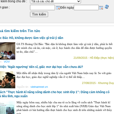
 kiếm trong chủ đề :
i gian :
Đến ngày
uả tìm kiếm trên Tin tức
c Bác Hồ, không được làm việc gì trái ý dân
GS.TS Hoàng Chí Bảo: "Bác dặn là không được làm việc gì trái ý dân, phải lo hết
sức mình cho cái ăn, cái mặc, cái ở, học hành cho dân để dân được hưởng quyền
tự do, dân chủ"....
21/09/2015 - Hồ Điệp (thực hiện)
n :
VOV
Việt: 'Ngất ngưởng' tiến sĩ, giấc mơ đại học vẫn chưa đủ?
Một điều dễ nhận thấy trong tâm lý của người Việt Nam hiện nay là: So với giáo
dục đại học, giáo dục nghề nghiệp vẫn ở vị thế rất thấp....
27/08/2015 - Khương Duy
Nguồn tin :
vietnamnet.vn
ách "Thực hành kĩ năng sống dành cho học sinh lớp 1": Dũng cảm không có
à liều lĩnh, ngu xuẩn
Mấy ngày hôm nay, nhiều bậc cha mẹ tỏ ra lo lắng về cuốn sách "Thực hành kĩ
năng sống dành cho học sinh lớp 1" do nhà xuất bản (NXB) Giáo dục Việt Nam
phát hành có bài hướng dẫn thực hành cho học sinh đi trên những mảnh vỡ thủy
tinh....