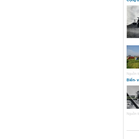
Cộng đ
Nguồn ti
Biển- v
Nguồn ti