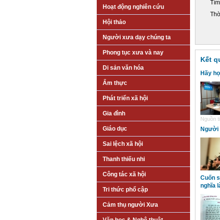
Tìm
Hoạt động nghiên cứu
Thờ
Hội thảo
Người xưa dạy chúng ta
Phong tục xưa và nay
Kết q
Di sản văn hóa
Hãy họ
Ẩm thực
Phát triển xã hội
Gia đình
Nguồn ti
Giáo dục
Người 
Sai lệch xã hội
Thanh thiếu nhi
Công tác xã hội
Cuốn s
nghĩa l
Tri thức phổ cập
Cảm thụ người Xưa