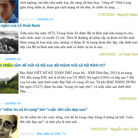
chơi ngông, xài tiền như nước kia, dù cũng rất hào hoa, “công tử” Vĩnh Long
giàu lòng nhân ái, tham gia cách mạng từ rất sớm, là chiến sĩ cộng......
17/07/2015 - Nguyên Ngọc
Nguồn tin :
vanhien.vn
 ngắn của Lê Hoài Nam
Giữa mùa thu năm 1972, Trung đoàn 42 được Bộ tư lệnh mặt trận trang bị cho
một chiêc máy vô tuyến 15 oát. Theo lẽ thường thì phải cấp sư đoàn trở lên mới
được trang bị loại máy này, nhưng vì đoàn 42 là trung đoàn độc lập, cấp dưới trực
tiếp của Bộ tư lệnh mặt trận nên mới có được sự ưu ái này.......
13/07/2015 - Lê Hoài Nam
n :
vanhien.vn
o
nhiêu
năm để một xã hội suy đồi thành một xã hội thình trị?
Đọc ĐẠI VIỆT SỬ KÝ TOÀN THƯ (trọn bộ - NXB Thời Đại, 2011)) từ trang
761 đến trang 830, mô tả từ khi vua UY MỤC lên ngôi (1505) và tiếp sau 5 đời
vua Lê nữa, tình hình nước Đại Việt vô cùng rối ren. Từ khi MẠC ĐĂNG DUNG
lên ngôi (1527), được ba năm “trong cõi tạm yên”, và mấy năm sau dưới thời
Mạc......
03/07/2015 -
n :
vanhien.vn
i “niềm tin và hi vọng” bởi “cuộc đời vẫn đẹp sao”
òn đó niềm tin vào cuộc sống, còn đó hi vọng cháy bỏng ở tương lai bởi “cuộc
đời vẫn đẹp sao” và tình yêu là mãi mãi....
03/07/2015 - Nguyễn Duy Xuân
Nguồn tin :
Báo điện tử Dân Trí