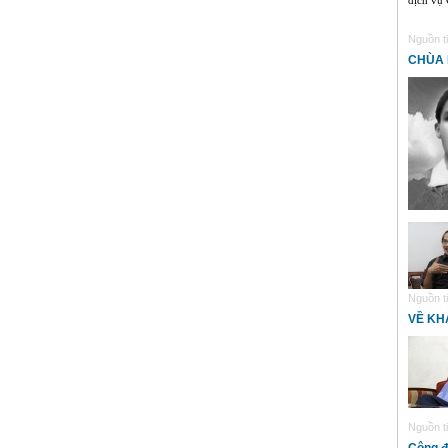
dịch vụ 
Nguồn ti
CHÙA
Nguồn ti
VỀ KH
Nguồn ti