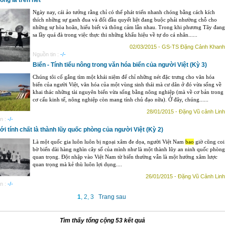
ồng là trên hết
Ngày nay, cái ảo tưởng rằng chỉ có thể phát triển nhanh chóng bằng cách kích
thích những sự ganh đua và đối đầu quyết liệt đang buộc phải nhường chỗ cho
những sự hòa hoãn, hiểu biết và thông cảm lẫn nhau. Trong khi phương Tây đang
sa lầy quá đà trong việc thực thi những khẩu hiệu về tự do cá nhân......
02/03/2015 - GS-TS Đặng Cảnh Khanh
Nguồn tin :
-/-
Biển - Tính tiểu nông trong văn hóa biển của người Việt (Kỳ 3)
Chúng tôi cố gắng tìm một khái niệm để chỉ những nét đặc trưng cho văn hóa
biển của người Việt, văn hóa của một vùng sinh thái mà cư dân ở đó vừa sống về
khai thác những tài nguyên biển vừa sống bằng nông nghiệp (mà về cơ bản trong
cơ cấu kinh tế, nông nghiệp còn mang tính chủ đạo nữa). Ở đây, chúng......
28/01/2015 - Đặng Vũ cảnh Linh
n :
-/-
ới tính chất là thành lũy quốc phòng của người Việt (Kỳ 2)
Là một quốc gia luôn luôn bị ngoại xâm đe dọa, người Việt Nam
bao
giờ cũng coi
bờ biển dài hàng nghìn cây số của mình như là một thành lũy an ninh quốc phòng
quan trọng. Đột nhập vào Việt Nam từ biển thường vẫn là một hướng xâm lược
quan trọng mà kẻ thù luôn lợi dụng....
26/01/2015 - Đặng Vũ Cảnh Linh
n :
-/-
1
,
2
,
3
Trang sau
Tìm thấy tổng cộng 53 kết quả