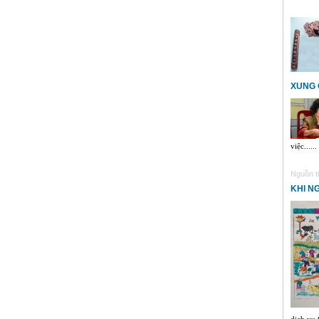
XUNG 
việc......
Nguồn ti
KHI N