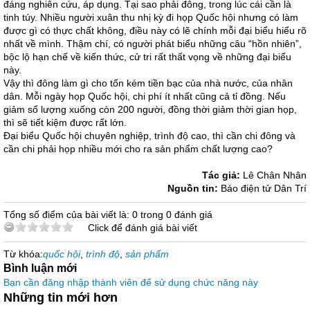
đáng nghiên cứu, áp dụng. Tại sao phải đông, trong lúc cái cần là
tinh túy. Nhiều người xuân thu nhị kỳ đi họp Quốc hội nhưng có làm
được gì có thực chất không, điều này có lẽ chính mỗi đại biểu hiểu rõ
nhất về mình. Thậm chí, có người phát biểu những câu “hồn nhiên”,
bộc lộ hạn chế về kiến thức, cử tri rất thất vọng về những đại biểu
này.
Vậy thì đông làm gì cho tốn kém tiền bạc của nhà nước, của nhân
dân. Mỗi ngày họp Quốc hội, chi phí ít nhất cũng cả tỉ đồng. Nếu
giảm số lượng xuống còn 200 người, đồng thời giảm thời gian họp,
thì sẽ tiết kiệm được rất lớn.
Đại biểu Quốc hội chuyên nghiệp, trình độ cao, thì cần chi đông và
cần chi phải họp nhiều mới cho ra sản phẩm chất lượng cao?
Tác giả:
Lê Chân Nhân
Nguồn tin:
Báo điện tử Dân Trí
Tổng số điểm của bài viết là: 0 trong 0 đánh giá
Click để đánh giá bài viết
Từ khóa:
quốc hội
,
trình độ
,
sản phẩm
Bình luận mới
Bạn cần đăng nhập thành viên để sử dụng chức năng này
Những tin mới hơn