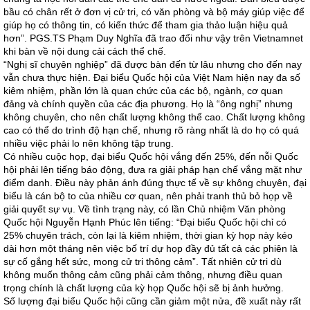
bầu có chân rết ở đơn vị cử tri, có văn phòng và bộ máy giúp việc để
giúp họ có thông tin, có kiến thức để tham gia thảo luận hiệu quả
hơn”. PGS.TS Phạm Duy Nghĩa đã trao đổi như vậy trên Vietnamnet
khi bàn về nội dung cải cách thể chế.
“Nghị sĩ chuyên nghiệp” đã được bàn đến từ lâu nhưng cho đến nay
vẫn chưa thực hiện. Đại biểu Quốc hội của Việt Nam hiện nay đa số
kiêm nhiệm, phần lớn là quan chức của các bộ, ngành, cơ quan
đảng và chính quyền của các địa phương. Họ là “ông nghị” nhưng
không chuyên, cho nên chất lượng không thể cao. Chất lượng không
cao có thể do trình độ hạn chế, nhưng rõ ràng nhất là do họ có quá
nhiều việc phải lo nên không tập trung.
Có nhiều cuộc họp, đại biểu Quốc hội vắng đến 25%, đến nỗi Quốc
hội phải lên tiếng báo động, đưa ra giải pháp hạn chế vắng mặt như
điểm danh. Điều này phản ánh đúng thực tế về sự không chuyên, đại
biểu là cán bộ to của nhiều cơ quan, nên phải tranh thủ bỏ họp về
giải quyết sự vụ. Về tình trạng này, có lần Chủ nhiệm Văn phòng
Quốc hội Nguyễn Hạnh Phúc lên tiếng: “Đại biểu Quốc hội chỉ có
25% chuyên trách, còn lại là kiêm nhiệm, thời gian kỳ họp này kéo
dài hơn một tháng nên việc bố trí dự họp đầy đủ tất cả các phiên là
sự cố gắng hết sức, mong cử tri thông cảm”. Tất nhiên cử tri dù
không muốn thông cảm cũng phải cảm thông, nhưng điều quan
trọng chính là chất lượng của kỳ họp Quốc hội sẽ bị ảnh hưởng.
Số lượng đại biểu Quốc hội cũng cần giảm một nửa, đề xuất này rất