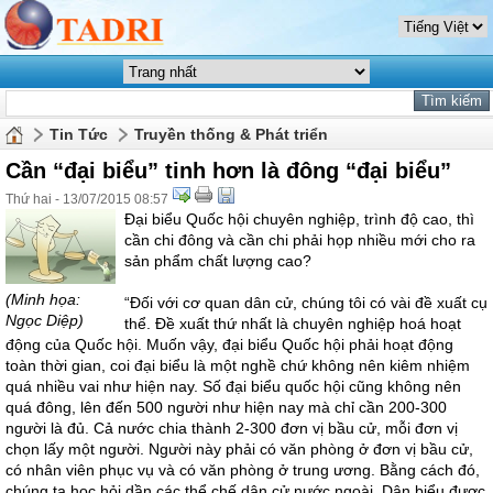
Tin Tức
Truyền thống & Phát triển
Cần “đại biểu” tinh hơn là đông “đại biểu”
Thứ hai - 13/07/2015 08:57
Đại biểu Quốc hội chuyên nghiệp, trình độ cao, thì
cần chi đông và cần chi phải họp nhiều mới cho ra
sản phẩm chất lượng cao?
(Minh họa:
“Đối với cơ quan dân cử, chúng tôi có vài đề xuất cụ
Ngọc Diệp)
thể. Đề xuất thứ nhất là chuyên nghiệp hoá hoạt
động của Quốc hội. Muốn vậy, đại biểu Quốc hội phải hoạt động
toàn thời gian, coi đại biểu là một nghề chứ không nên kiêm nhiệm
quá nhiều vai như hiện nay. Số đại biểu quốc hội cũng không nên
quá đông, lên đến 500 người như hiện nay mà chỉ cần 200-300
người là đủ. Cả nước chia thành 2-300 đơn vị bầu cử, mỗi đơn vị
chọn lấy một người. Người này phải có văn phòng ở đơn vị bầu cử,
có nhân viên phục vụ và có văn phòng ở trung ương. Bằng cách đó,
chúng ta học hỏi dần các thể chế dân cử nước ngoài. Dân biểu được