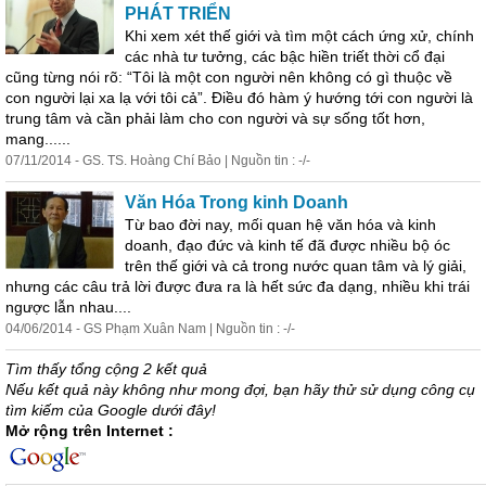
PHÁT TRIỂN
Khi xem xét thế giới và tìm một cách ứng xử, chính
các
nhà
tư
tư
ởng, các bậc hiền triết thời cổ đại
cũng từng nói rõ: “Tôi là một con người nên không có gì thuộc về
con người lại xa lạ với tôi cả”. Điều đó hàm ý hướng tới con người là
trung tâm và cần phải làm cho con người và sự sống tốt hơn,
mang......
07/11/2014 - GS. TS. Hoàng Chí Bảo | Nguồn tin : -/-
Văn Hóa Trong kinh Doanh
Từ bao đời nay, mối quan hệ văn hóa và kinh
doanh, đạo đức và kinh tế đã được nhiều bộ óc
trên thế giới và cả trong nước quan tâm và lý giải,
nhưng các câu trả lời được đưa ra là hết sức đa dạng, nhiều khi trái
ngược lẫn nhau....
04/06/2014 - GS Phạm Xuân Nam | Nguồn tin : -/-
Tìm thấy tổng cộng 2 kết quả
Nếu kết quả này không như mong đợi, bạn hãy thử sử dụng công cụ
tìm kiếm của Google dưới đây!
Mở rộng trên Internet :