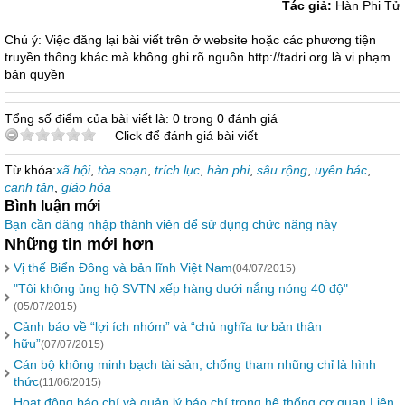
Tác giả:
Hàn Phi Tử
Chú ý: Việc đăng lại bài viết trên ở website hoặc các phương tiện
truyền thông khác mà không ghi rõ nguồn http://tadri.org là vi phạm
bản quyền
Tổng số điểm của bài viết là: 0 trong 0 đánh giá
Click để đánh giá bài viết
Từ khóa:
xã hội
,
tòa soạn
,
trích lục
,
hàn phi
,
sâu rộng
,
uyên bác
,
canh tân
,
giáo hóa
Bình luận mới
Bạn cần đăng nhập thành viên để sử dụng chức năng này
Những tin mới hơn
Vị thế Biển Đông và bản lĩnh Việt Nam
(04/07/2015)
"Tôi không ủng hộ SVTN xếp hàng dưới nắng nóng 40 độ"
(05/07/2015)
Cảnh báo về “lợi ích nhóm” và “chủ nghĩa tư bản thân
hữu”
(07/07/2015)
Cán bộ không minh bạch tài sản, chống tham nhũng chỉ là hình
thức
(11/06/2015)
Hoạt động báo chí và quản lý báo chí trong hệ thống cơ quan Liên