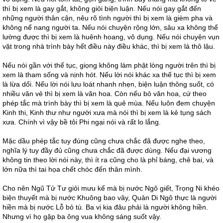
thì bị xem là gay gắt, không giỏi biện luận. Nếu nói gay gắt đến
những người thân cận, nêu rõ tình người thì bị xem là gièm pha và
không nể nang người ta. Nếu nói chuyện rộng lớn, sâu xa không thể
lường được thì bị xem là huênh hoang, vô dụng. Nếu nói chuyện vụn
vặt trong nhà trình bày hết điều này điều khác, thì bị xem là thô lậu.
Nếu nói gần với thế tục, giọng không làm phật lòng người trên thì bị
xem là tham sống và nịnh hót. Nếu lời nói khác xa thế tục thì bị xem
là lừa dối. Nếu lời nói lưu loát nhanh nhẹn, biện luận thông suốt, có
nhiều văn vẻ thì bị xem là văn hoa. Còn nếu bỏ văn hoa, cứ theo
phép tắc mà trình bày thì bị xem là quê mùa. Nếu luôn đem chuyện
Kinh thi, Kinh thư như người xưa mà nói thì bị xem là kẻ tụng sách
xưa. Chính vì vậy bề tôi Phi ngại nói và rất lo lắng.
Mặc dầu phép tắc tuy đúng cũng chưa chắc đã được nghe theo,
nghĩa lý tuy đầy đủ cũng chưa chắc đã được dùng. Nếu đại vương
không tin theo lời nói này, thì ít ra cũng cho là phỉ báng, chê bai, và
lớn nữa thì tai họa chết chóc đến thân mình.
Cho nên Ngũ Tử Tư giỏi mưu kế mà bị nước Ngô giết, Trọng Ni khéo
biện thuyết mà bị nước Khuông bao vây, Quản Di Ngô thực là người
hiền mà bị nước Lỗ bỏ tù. Ba vị kia đâu phải là người không hiền.
Nhưng vì họ gặp ba ông vua không sáng suốt vậy.