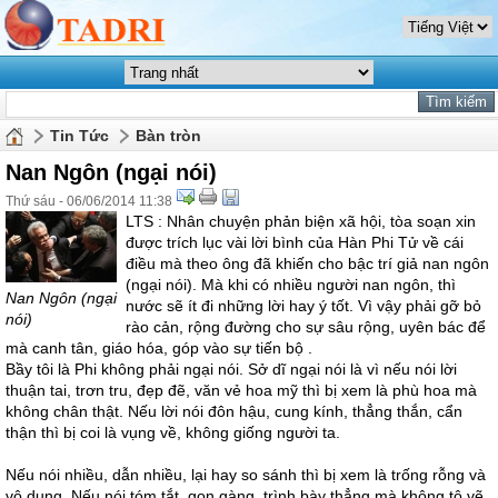
Tin Tức
Bàn tròn
Nan Ngôn (ngại nói)
Thứ sáu - 06/06/2014 11:38
LTS : Nhân chuyện phản biện xã hội, tòa soạn xin
được trích lục vài lời bình của Hàn Phi Tử về cái
điều mà theo ông đã khiến cho bậc trí giả nan ngôn
(ngại nói). Mà khi có nhiều người nan ngôn, thì
Nan Ngôn (ngại
nước sẽ ít đi những lời hay ý tốt. Vì vậy phải gỡ bỏ
nói)
rào cản, rộng đường cho sự sâu rộng, uyên bác để
mà canh tân, giáo hóa, góp vào sự tiến bộ .
Bầy tôi là Phi không phải ngại nói. Sở dĩ ngại nói là vì nếu nói lời
thuận tai, trơn tru, đẹp đẽ, văn vẻ hoa mỹ thì bị xem là phù hoa mà
không chân thật. Nếu lời nói đôn hậu, cung kính, thẳng thắn, cẩn
thận thì bị coi là vụng về, không giống người ta.
Nếu nói nhiều, dẫn nhiều, lại hay so sánh thì bị xem là trống rỗng và
vô dụng. Nếu nói tóm tắt, gọn gàng, trình bày thẳng mà không tô vẽ