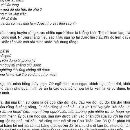
ng chi tắc hành
 tắc tàng
 dữ nhĩ hữu thị phu ?
hì ra làm việc
 về ở ẩn
hỉ có mày mới làm được như vậy thôi sao ? )
rên tương truyền cũng được nhiều người khen là khẳng khái. Thế rôi loạn lạc, li t
 cũng mất. Nhưng chẳng hiểu sao ít lâu sau nó lại được tìm thấy. Khi đó trên gậy 
ó khắc tiếp vào một bài minh khác. Nội dung rằng :
bất trì
bất phù
g yên dụng bỉ tương hỷ
n nguy thì chẳng giữ được
nghiêng thì cũng chẳng đỡ được
ùng làm gì cái thứ vô dụng như mày).
đọc bài minh bỗng thấy thẹn. Cứ ngỡ mình cao ngạo, khinh bạc, lánh đời, khô
g danh phú quý, mình về ẩn là cao quý, bỗng hóa lại bị xem là kẻ vô dụng, tr
n nhát.
ưa, dùi mài kinh sử cũng là để góp cho đời, đáu đáu với đời, dù đôi khi đời khô
nào cũng là công bằng, lúc nào cũng là nhân ái... Cụ Ức Trai Nguyễn Trãi bảo :
“
 tự đa ưu hoạn” (xưa nay những người hiểu biết thường gặp nhiều ưu tư, hoạn nạn
định mệnh ấy của kẻ học giả, sau này được vận vào phận đời của cụ với ba ngh
ong tộc họ phải rơi đầu. Nó cũng như nói về cụ Chu Thần Cao Bá Quát phản bi
i bằng lời nói mà còn cả bằng giáo gươm để rồi chịu chu di tam tộc, như diễn tả 