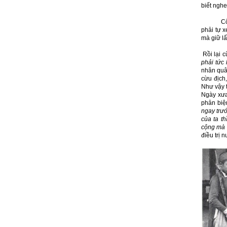
biết nghe
Cổ nhân 
phải tự 
mà giữ lấ
Rồi lại c
phải tức 
nhân quân
cừu địch,
Như vậy t
Ngày xưa
phản biệ
ngay trướ
của ta t
cộng mà 
điều trị