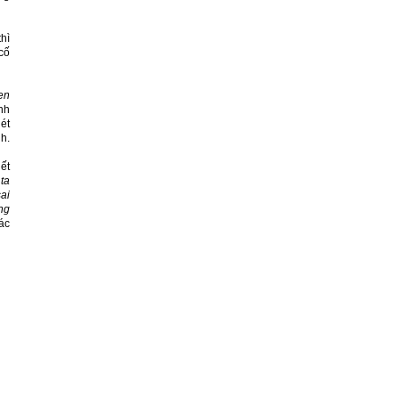
hì
cố
hen
nh
ét
h.
ết
ta
sai
ng
ác