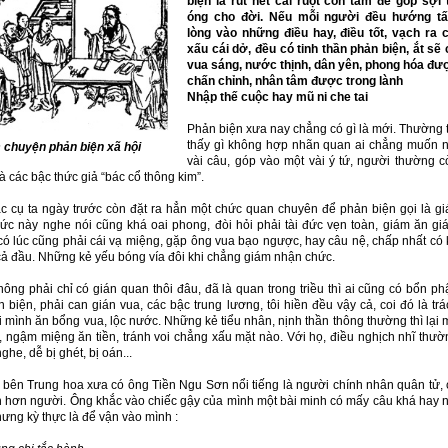
biện là rút hết cái ruột con tằm để góp sợi 
óng cho đời. Nếu mỗi người đều hướng t
lòng vào những điều hay, điều tốt, vạch ra c
xấu cái dở, đều có tinh thần phản biện, ắt sẽ 
vua sáng, nước thịnh, dân yên, phong hóa đư
chấn chỉnh, nhân tâm được trong lành
Nhập thế cuộc hay mũ ni che tai
Phản biện xưa nay chẳng có gì là mới. Thường t
thấy gì không hợp nhãn quan ai chẳng muốn n
chuyện phản biện xã hội
vài câu, góp vào một vài ý tứ, người thường c
à các bậc thức giả “bác cổ thông kim”.
a ngày trước còn đặt ra hẳn một chức quan chuyên để phản biện gọi là gi
ức này nghe nói cũng khá oai phong, đòi hỏi phải tài đức vẹn toàn, giám ăn gi
có lúc cũng phải cái vạ miệng, gặp ông vua bạo ngược, hay câu nệ, chấp nhất có 
cả đầu. Những kẻ yếu bóng vía đôi khi chẳng giám nhận chức.
ng phải chỉ có gián quan thôi đâu, đã là quan trong triều thì ai cũng có bổn ph
 biện, phải can gián vua, các bậc trung lương, tôi hiền đều vậy cả, coi đó là trá
 mình ăn bổng vua, lộc nước. Những kẻ tiểu nhân, nịnh thần thông thường thì lại 
i, ngậm miệng ăn tiền, tránh voi chẳng xấu mặt nào. Với họ, điều nghịch nhĩ thườ
ghe, dễ bị ghét, bị oán...
ung hoa xưa có ông Tiền Ngu Sơn nổi tiếng là người chính nhân quân tử, 
h hơn người. Ông khắc vào chiếc gậy của mình một bài minh có mấy câu khá hay n
ưng kỳ thực là để vận vào mình :