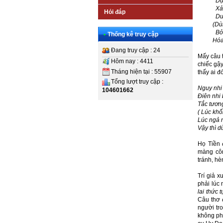
Dụ
Xả chi
Hỏi đáp
Duy ngã
(Dùng t
Bỏ thì
•
Thống kê truy cập
Hóa ra c
Đang truy cập : 24
Mấy câu t
Hôm nay : 4411
chiếc gậy
Tháng hiện tại : 55907
thấy ai đ
Tổng lượt truy cập :
Nguy nhi 
104601662
Điên nhi 
Tắc tươn
( Lúc khố
Lúc ngả 
Vậy thì d
Họ Tiền 
màng côn
tránh, hè
Trí giả x
phải lúc 
lai thức
Câu thơ 
người tr
không phả