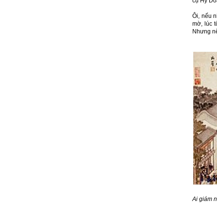
cụ Hy Do
Ôi, nếu 
mờ, lúc t
Nhưng nếu
Ai giám n