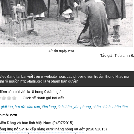
Xử án ngày xưa
Tác giả:
Tiểu Linh B
Việc đăng lại bài viết trên ở website hoặc các phương tiện truyền thông khác mà
hi rõ nguồn http://tadri.org là vi phạm bản quyền
iểm của bài viết là: 0 trong 0 đánh giá
Click để đánh giá bài viết
:
giải tỏa
,
bứt rứt
,
tâm can
,
tấm lòng
,
tinh thần
,
yên phong
,
chấn chỉnh
,
nhân tâm
n mới hơn
Biển Đông và bản lĩnh Việt Nam
(04/07/2015)
hông ủng hộ SVTN xếp hàng dưới nắng nóng 40 độ"
(05/07/2015)