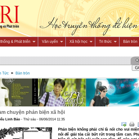
thống & Phát triển
Văn uyển
Xã hội học
Tri thức
Bàn tròn
»
n Tức
Bàn tròn
m chuyện phản biện xã hội
iểu Linh Bảo
- Thứ sáu - 06/06/2014 11:35
Phản biện không phải chỉ là nói cho vui miện
nói để giải tỏa cái bứt rứt trong tâm can. Ph