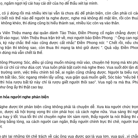
ọ, ngâm ngợi kỹ cái hay cái dở của họ để thấu xét lại mình.
i, có ý đúng rồi mà nhiều khi lại vẫn là chưa đủ để phản biện, còn cần phải có cá
i biết nói thế nào để người ta nghe được, nghe mà không đỏ mặt lên, rồi còn thu
i không khéo, thì đúng cũng bị hiểu thành sai, nhiều lúc còn vạ vào thân.
 Viên Thiệu mang đại quân đánh Tào Tháo, Điền Phong cố ngăn chẳng được l
ốt vào ngục. Viên Thiệu thua trận trở về, mọi người bảo Điền Phong : “ Ông can ng
, kỳ này chắc thế nào cũng được cất nhắc” Điền Phong nói: “ Chết rồi, nếu ch
ng trận thì không sao, còn thua thì mạng ta khó giữ được ”. Quả vậy. Điền Pho
 đúng mà vẫn chết là thế.
Đông Phương Sóc, điều gì cũng muốn nhúng mũi vào, chuyện hệ trọng mà khi ph
nói cử chỉ cứ như đùa cợt. Vua luôn phải bật cười mà nghe theo. Vua suốt đời lận 
 trường sinh, việc triều chính bỏ bễ, ai ngăn cũng chẳng được. Người ta biếu rư
inh bất lão, Sóc ngang nhiên lấy uống, vua giận quá muốn giết, Sóc bảo “nếu bệ 
 thì hóa rượu bất tử này chỉ là rượu giết người thôi sao”. Vua ngộ ra mà tha. Ph
hư ông ấy thì thật cao tay.
n hóa người nghe phản biện
ợc lời phản biện cũng không phải là chuyện dễ. Xưa kia người chức trọn
o, được xã hội trọng vọng thì còn phải học cả cách nghe nữa. Vua sáng thì ng
 hay ý tốt. Vua tối thì chỉ chuyên nghe lời sàm nịnh, thấy người ta nói thẳng thì
ông bằng lòng, xa cách người can ngăn, thấy người chính trực thì chê, người tru
t.
 ghi lại những lời chê trách về các ông vua được gọi là vua lợn, vua quỷ...vì chẳ