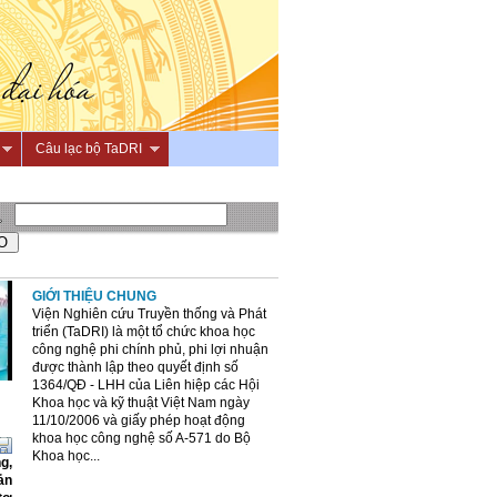
Câu lạc bộ TaDRI
GIỚI THIỆU CHUNG
Viện Nghiên cứu Truyền thống và Phát
triển (TaDRI) là một tổ chức khoa học
công nghệ phi chính phủ, phi lợi nhuận
được thành lập theo quyết định số
1364/QĐ - LHH của Liên hiệp các Hội
Khoa học và kỹ thuật Việt Nam ngày
11/10/2006 và giấy phép hoạt động
khoa học công nghệ số A-571 do Bộ
Khoa học...
g,
ản