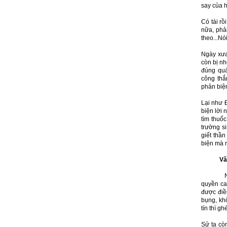
say của h
Có tài rồ
nữa, phả
theo...Nó
Ngày xưa
còn bị nh
đúng quá
công thắ
phản biện
Lại như 
biện lời 
tìm thuốc
trường s
giết thần
biện mà n
Vă
Nghe đư
quyền ca
được điều
bụng, kh
tín thì ghé
Sử ta còn