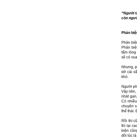
“
Người ta
còn người
Phản bi
Phản biện
Phản biệ
tấm lòng 
sẽ có vu
Nhưng, ph
dở cái xấ
khó.
Người phả
Vậy nên,
nhát gan
Có nhiều
chuyên s
thế thái.
Rồi thì c
thì lại c
biện cũng
đôi lúc l