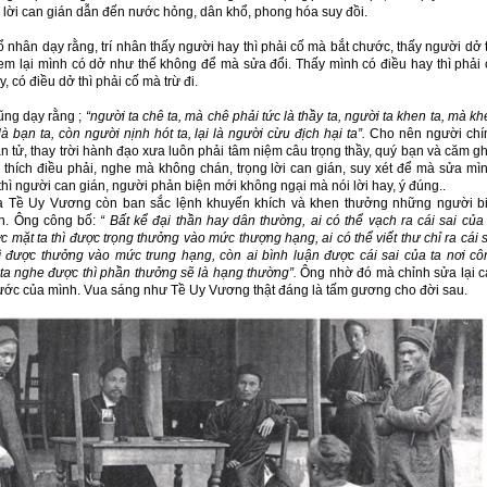
 lời can gián dẫn đến nước hỏng, dân khổ, phong hóa suy đồi.
dạy rằng, trí nhân thấy người hay thì phải cố mà bắt chước, thấy người dở t
xem lại mình có dở như thế không để mà sửa đổi. Thấy mình có điều hay thì phải 
y, có điều dở thì phải cố mà trừ đi.
ũng dạy rằng ;
“người ta chê ta, mà chê phải tức là thầy ta, người ta khen ta, mà k
là bạn ta, còn người nịnh hót ta, lại là người cừu địch hại ta”.
Cho nên người chí
 tử, thay trời hành đạo xưa luôn phải tâm niệm câu trọng thầy, quý bạn và căm gh
 thích điều phải, nghe mà không chán, trọng lời can gián, suy xét để mà sửa mìn
hì người can gián, người phản biện mới không ngại mà nói lời hay, ý đúng..
 Tề Uy Vương còn ban sắc lệnh khuyến khích và khen thưởng những người bi
n. Ông công bố:
“ Bất kể đại thần hay dân thường, ai có thể vạch ra cái sai của 
c mặt ta thì được trọng thưởng vào mức thượng hạng, ai có thể viết thư chỉ ra cái 
hì được thưởng vào mức trung hạng, còn ai bình luận được cái sai của ta nơi cô
ta nghe được thì phần thưởng sẽ là hạng thường”.
Ông nhờ đó mà chỉnh sửa lại c
 nước của mình. Vua sáng như Tề Uy Vương thật đáng là tấm gương cho đời sau.