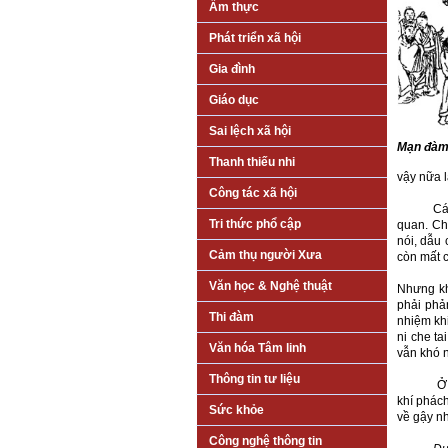
Ẩm thực
Phát triển xã hội
Gia đình
Giáo dục
Sai lệch xã hội
Mạn đàm 
Thanh thiếu nhi
vậy nữa l
Công tác xã hội
Các cụ t
Tri thức phổ cập
quan. Ch
nói, dẫu 
Cảm thụ người Xưa
còn mất 
Văn học & Nghệ thuật
Nhưng khô
phải phản
Thi đàm
nhiệm khi
ni che ta
Văn hóa Tâm linh
vẫn khó n
Thông tin tư liệu
Ở bên Tr
khí phác
Sức khỏe
về gậy nh
Công nghệ thông tin