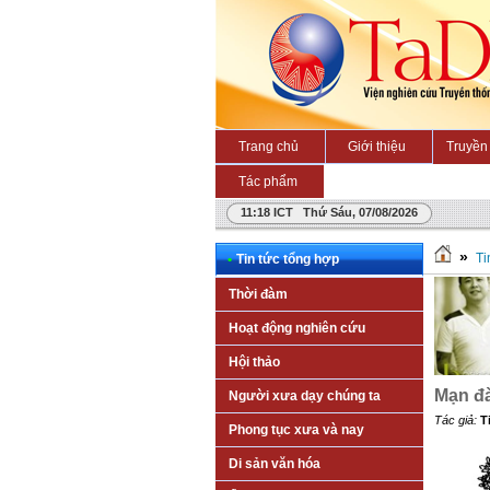
Trang chủ
Giới thiệu
Truyền 
Tác phẩm
11:18 ICT Thứ Sáu, 07/08/2026
»
Ti
•
Tin tức tổng hợp
Thời đàm
Hoạt động nghiên cứu
Hội thảo
Mạn đà
Người xưa dạy chúng ta
Tác giả:
T
Phong tục xưa và nay
Di sản văn hóa