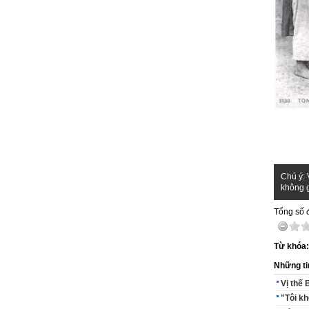
Chú ý: 
không g
Tổng số đ
Từ khóa
Những ti
Vị thế 
"Tôi k