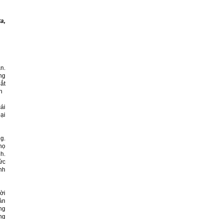
a,
an.
ng
 ắt
h
ái
ại
ng.
họ
h.
ức
nh
ời
ản
áng
ăng