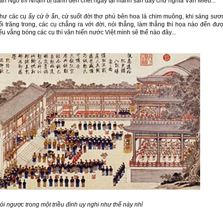
ãn Ngô thì Nhậm bị đánh đến chết ngay tại mảnh sân đầy chữ nghĩa Văn Miếu...
như các cụ ấy cứ ở ẩn, cứ suốt đời thơ phú bên hoa lá chim muông, khi sáng sươ
ối trăng trong, các cụ chẳng ra với đời, nói thẳng, làm thẳng thì họa nào đến đượ
 vắng bóng các cụ thì văn hiến nước Việt mình sẽ thế nào đây...
ói ngược trong một triều đình uy nghi như thế này nhỉ