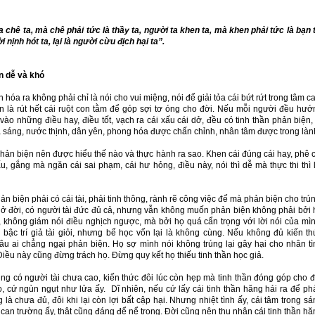
 chê ta, mà chê phải tức là thầy ta, người ta khen ta, mà khen phải tức là bạn t
 nịnh hót ta, lại là người cừu địch hại ta”.
ện
dễ và khó
 hóa ra không phải chỉ là nói cho vui miệng, nói để giải tỏa cái bứt rứt trong tâm c
n là rút hết cái ruột con tằm để góp sợi tơ óng cho đời. Nếu mỗi người đều hướ
vào những điều hay, điều tốt, vạch ra cái xấu cái dở, đều có tinh thần phản biện,
a sáng, nước thịnh, dân yên, phong hóa được chấn chỉnh, nhân tâm được trong làn
ản biện nên được hiểu thế nào và thực hành ra sao. Khen cái đúng cái hay, phê c
u, gắng mà ngăn cái sai phạm, cái hư hỏng, điều này, nói thì dễ mà thực thi thì l
n biện phải có cái tài, phải tinh thông, rành rẽ công việc để mà phản biện cho trú
 ở đời, có người tài đức đủ cả, nhưng vẫn không muốn phản biện không phải bởi 
, không giám nói điều nghịch ngược, mà bởi họ quá cẩn trọng với lời nói của mìn
 bậc trí giả tài giỏi, nhưng bể học vốn lại là không cùng. Nếu không đủ kiến th
âu ai chẳng ngại phản biện. Họ sợ mình nói không trúng lại gây hại cho nhân tì
 Điều này cũng đừng trách họ. Đừng quy kết họ thiếu tinh thần học giả.
ũng có người tài chưa cao, kiến thức đôi lúc còn hẹp mà tinh thần đóng góp cho đ
ao, cứ ngùn ngụt như lửa ấy. Dĩ nhiên, nếu cứ lấy cái tinh thần hăng hái ra để ph
 là chưa đủ, đôi khi lại còn lợi bất cập hại. Nhưng nhiệt tình ấy, cái tâm trong s
à can trường ấy, thật cũng đáng để nể trọng. Đời cũng nên thu nhận cái tinh thần h