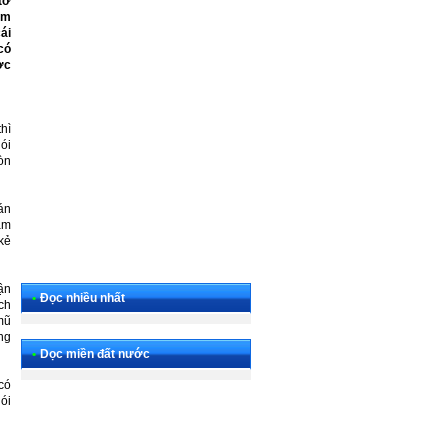
tơ
ấm
ái
có
ợc
hì
ói
òn
án
ám
kẻ
ận
•
Đọc nhiều nhất
ch
mũ
ng
•
Dọc miền đất nước
có
ói