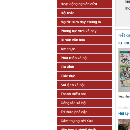
Tìm
Hoạt động nghiên cứu
Thờ
Hội thảo
Người xưa dạy chúng ta
Phong tục xưa và nay
Kết q
Di sản văn hóa
KHI N
Ẩm thực
Phát triển xã hội
Gia đình
Giáo dục
Sai lệch xã hội
Thanh thiếu nhi
lòng thươ
Công tác xã hội
Nguồn ti
Tri thức phổ cập
Hồi ký
Cảm thụ người Xưa