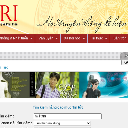
thống & Phát triển
Văn uyển
Xã hội học
Tri thức
Bàn tròn
n Tức
Tìm kiếm nâng cao mục Tin tức
tìm kiếm :
 chọn kiểu tìm kiếm :