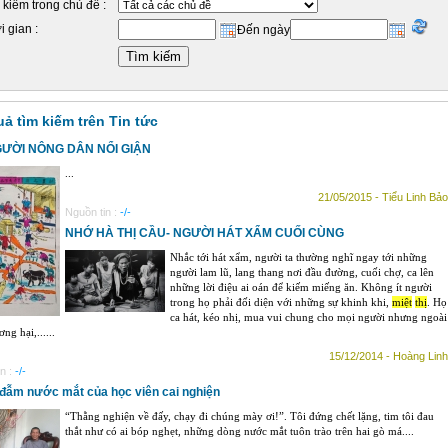
 kiếm trong chủ đề :
i gian :
Đến ngày
uả tìm kiếm trên Tin tức
GƯỜI NÔNG DÂN NỔI GIẬN
...
21/05/2015 - Tiểu Linh Bảo
Nguồn tin :
-/-
NHỚ HÀ THỊ CẦU- NGƯỜI HÁT XẨM CUỐI CÙNG
Nhắc tới hát xẩm, người ta thường nghĩ ngay tới những
người lam lũ, lang thang nơi đầu đường, cuối chợ, ca lên
những lời điệu ai oán để kiếm miếng ăn. Không ít người
trong họ phải đối diện với những sự khinh khi,
miệt
thị
. Họ
ca hát, kéo nhị, mua vui chung cho mọi người nhưng ngoài
ng hại,......
15/12/2014 - Hoàng Linh
n :
-/-
 đẫm nước mắt của học viên cai nghiện
“Thằng nghiện về đấy, chạy đi chúng mày ơi!”. Tôi đứng chết lặng, tim tôi đau
thắt như có ai bóp nghẹt, những dòng nước mắt tuôn trào trên hai gò má....