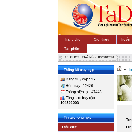
Trang chủ
Giới thiệu
Truyền 
Tác phẩm
15:41 ICT Thứ Năm, 06/08/2026
»
Ti
•
Thống kê truy cập
Đang truy cập : 45
Hôm nay : 12429
Tháng hiện tại : 47448
Tổng lượt truy cập :
104593203
•
Tin tức tổng hợp
Từ 
Lựa
Thời đàm