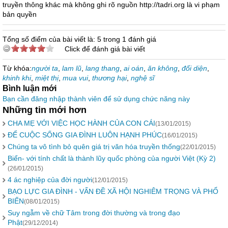
truyền thông khác mà không ghi rõ nguồn http://tadri.org là vi phạm
bản quyền
Tổng số điểm của bài viết là: 5 trong 1 đánh giá
Click để đánh giá bài viết
Từ khóa:
người ta
,
lam lũ
,
lang thang
,
ai oán
,
ăn không
,
đối diện
,
khinh khi
,
miệt thị
,
mua vui
,
thương hại
,
nghệ sĩ
Bình luận mới
Bạn cần đăng nhập thành viên để sử dụng chức năng này
Những tin mới hơn
CHA MẸ VỚI VIỆC HỌC HÀNH CỦA CON CÁI
(13/01/2015)
ĐỂ CUỘC SỐNG GIA ĐÌNH LUÔN HẠNH PHÚC
(16/01/2015)
Chúng ta vô tình bỏ quên giá trị văn hóa truyền thống
(22/01/2015)
Biển- với tính chất là thành lũy quốc phòng của người Việt (Kỳ 2)
(26/01/2015)
4 ác nghiệp của đời người
(12/01/2015)
BẠO LỰC GIA ĐÌNH - VẤN ĐỀ XÃ HỘI NGHIÊM TRỌNG VÀ PHỔ
BIẾN
(08/01/2015)
Suy ngẫm về chữ Tâm trong đời thường và trong đạo
Phật
(29/12/2014)