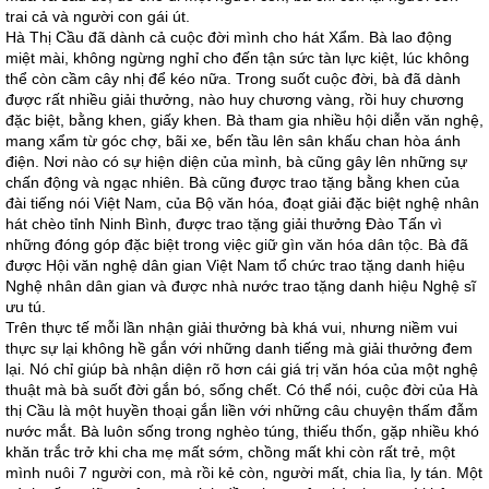
trai cả và người con gái út.
Hà Thị Cầu đã dành cả cuộc đời mình cho hát Xẩm. Bà lao động
miệt mài, không ngừng nghỉ cho đến tận sức tàn lực kiệt, lúc không
thể còn cầm cây nhị để kéo nữa. Trong suốt cuộc đời, bà đã dành
được rất nhiều giải thưởng, nào huy chương vàng, rồi huy chương
đặc biệt, bằng khen, giấy khen. Bà tham gia nhiều hội diễn văn nghệ,
mang xẩm từ góc chợ, bãi xe, bến tầu lên sân khấu chan hòa ánh
điện. Nơi nào có sự hiện diện của mình, bà cũng gây lên những sự
chấn động và ngạc nhiên. Bà cũng được trao tặng bằng khen của
đài tiếng nói Việt Nam, của Bộ văn hóa, đoạt giải đặc biệt nghệ nhân
hát chèo tỉnh Ninh Bình, được trao tặng giải thưởng Đào Tấn vì
những đóng góp đặc biệt trong việc giữ gìn văn hóa dân tộc. Bà đã
được Hội văn nghệ dân gian Việt Nam tổ chức trao tặng danh hiệu
Nghệ nhân dân gian và được nhà nước trao tặng danh hiệu Nghệ sĩ
ưu tú.
Trên thực tế mỗi lần nhận giải thưởng bà khá vui, nhưng niềm vui
thực sự lại không hề gắn với những danh tiếng mà giải thưởng đem
lại. Nó chỉ giúp bà nhận diện rõ hơn cái giá trị văn hóa của một nghệ
thuật mà bà suốt đời gắn bó, sống chết. Có thể nói, cuộc đời của Hà
thị Cầu là một huyền thoại gắn liền với những câu chuyện thấm đẫm
nước mắt. Bà luôn sống trong nghèo túng, thiếu thốn, gặp nhiều khó
khăn trắc trở khi cha mẹ mất sớm, chồng mất khi còn rất trẻ, một
mình nuôi 7 người con, mà rồi kẻ còn, người mất, chia lìa, ly tán. Một