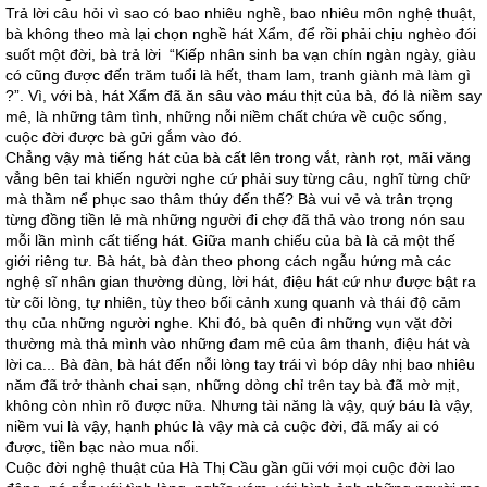
Trả lời câu hỏi vì sao có bao nhiêu nghề, bao nhiêu môn nghệ thuật,
bà không theo mà lại chọn nghề hát Xẩm, để rồi phải chịu nghèo đói
suốt một đời, bà trả lời “Kiếp nhân sinh ba vạn chín ngàn ngày, giàu
có cũng được đến trăm tuổi là hết, tham lam, tranh giành mà làm gì
?”. Vì, với bà, hát Xẩm đã ăn sâu vào máu thịt của bà, đó là niềm say
mê, là những tâm tình, những nỗi niềm chất chứa về cuộc sống,
cuộc đời được bà gửi gắm vào đó.
Chẳng vậy mà tiếng hát của bà cất lên trong vắt, rành rọt, mãi văng
vẳng bên tai khiến người nghe cứ phải suy từng câu, nghĩ từng chữ
mà thầm nể phục sao thâm thúy đến thế? Bà vui vẻ và trân trọng
từng đồng tiền lẻ mà những người đi chợ đã thả vào trong nón sau
mỗi lần mình cất tiếng hát. Giữa manh chiếu của bà là cả một thế
giới riêng tư. Bà hát, bà đàn theo phong cách ngẫu hứng mà các
nghệ sĩ nhân gian thường dùng, lời hát, điệu hát cứ như được bật ra
từ cõi lòng, tự nhiên, tùy theo bối cảnh xung quanh và thái độ cảm
thụ của những người nghe. Khi đó, bà quên đi những vụn vặt đời
thường mà thả mình vào những đam mê của âm thanh, điệu hát và
lời ca... Bà đàn, bà hát đến nỗi lòng tay trái vì bóp dây nhị bao nhiêu
năm đã trở thành chai sạn, những dòng chỉ trên tay bà đã mờ mịt,
không còn nhìn rõ được nữa. Nhưng tài năng là vậy, quý báu là vậy,
niềm vui là vậy, hạnh phúc là vậy mà cả cuộc đời, đã mấy ai có
được, tiền bạc nào mua nổi.
Cuộc đời nghệ thuật của Hà Thị Cầu gần gũi với mọi cuộc đời lao