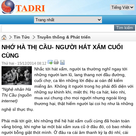
Tin Tức
Truyền thống & Phát triển
NHỚ HÀ THỊ CẦU- NGƯỜI HÁT XẨM CUỐI
CÙNG
Thứ hai - 15/12/2014 08:12
Nhắc tới hát xẩm, người ta thường nghĩ ngay tới
những người lam lũ, lang thang nơi đầu đường,
cuối chợ, ca lên những lời điệu ai oán để kiếm
miếng ăn. Không ít người trong họ phải đối diện với
*Nghệ nhân Hà
những sự khinh khi, miệt thị. Họ ca hát, kéo nhị,
Thị Cầu (nguồn
mua vui chung cho mọi người nhưng ngoài lòng
internet)
thương hại, thật hiếm người lại coi họ như là những
nghệ sĩ thực thụ.
Phải mãi tới giờ, khi những thế hệ hát xẩm cuối cùng đã hoàn toàn
vắng bóng, khi nghe lại một bài xẩm xưa cũ ở đâu đó, có bao nhiêu
người bỗng giật thót mình. Ở đâu ra cái âm thanh kỳ lạ đó nhỉ, cái