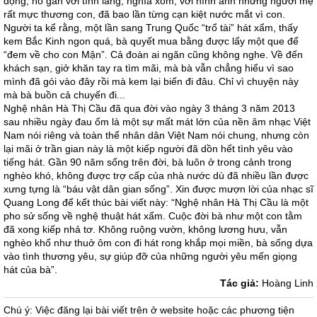
động, nó gắn với tình làng, nghĩa xóm, với hình ảnh những người mẹ
rất mực thương con, đã bao lần từng cạn kiệt nước mắt vì con.
Người ta kể rằng, một lần sang Trung Quốc “trổ tài” hát xẩm, thấy
kem Bắc Kinh ngon quá, bà quyết mua bằng được lấy một que để
“đem về cho con Mận”. Cả đoàn ai ngăn cũng không nghe. Về đến
khách sạn, giở khăn tay ra tìm mãi, mà bà vẫn chẳng hiểu vì sao
mình đã gói vào đây rồi mà kem lại biến đi đâu. Chỉ vì chuyện này
mà bà buồn cả chuyến đi...
Nghệ nhân Hà Thị Cầu đã qua đời vào ngày 3 tháng 3 năm 2013
sau nhiều ngày đau ốm là một sự mất mát lớn của nền âm nhạc Việt
Nam nói riêng và toàn thể nhân dân Việt Nam nói chung, nhưng còn
lại mãi ở trần gian này là một kiếp người đã dồn hết tình yêu vào
tiếng hát. Gần 90 năm sống trên đời, bà luôn ở trong cảnh trong
nghèo khó, không được trợ cấp của nhà nước dù đã nhiều lần được
xưng tựng là “báu vật dân gian sống”. Xin được mượn lời của nhạc sĩ
Quang Long để kết thúc bài viết này: “Nghệ nhân Hà Thị Cầu là một
pho sử sống về nghệ thuật hát xẩm. Cuộc đời bà như một con tằm
đã xong kiếp nhả tơ. Không ruộng vườn, không lương hưu, vẫn
nghèo khổ như thuở ôm con đi hát rong khắp mọi miền, bà sống dựa
vào tình thương yêu, sự giúp đỡ của những người yêu mến giọng
hát của bà”.
Tác giả:
Hoàng Linh
Chú ý: Việc đăng lại bài viết trên ở website hoặc các phương tiện