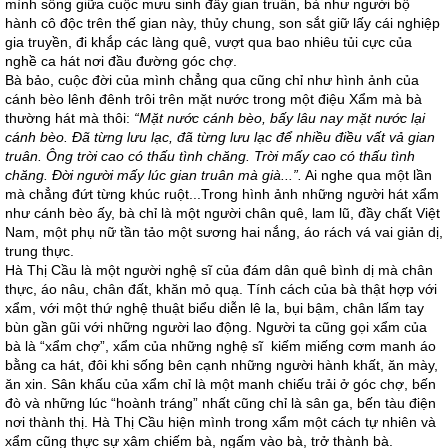
mình sống giữa cuộc mưu sinh đầy gian truân, bà như người bộ
hành cô độc trên thế gian này, thủy chung, son sắt giữ lấy cái nghiệp
gia truyền, đi khắp các làng quê, vượt qua bao nhiêu tủi cực của
nghề ca hát nơi đầu đường góc chợ.
Bà bảo, cuộc đời của mình chẳng qua cũng chỉ như hình ảnh của
cánh bèo lênh đênh trôi trên mặt nước trong một điệu Xẩm mà bà
thường hát mà thôi:
“Mặt nước cánh bèo, bấy lâu nay mặt nước lại
cánh bèo. Đã từng lưu lạc, đã từng lưu lạc để nhiều điều vất vả gian
truân. Ông trời cao có thấu tình chăng. Trời mấy cao có thấu tình
chăng. Đời người mấy lúc gian truân mà già...”.
Ai nghe qua một lần
mà chẳng đứt từng khúc ruột...Trong hình ảnh những người hát xẩm
như cánh bèo ấy, bà chỉ là một người chân quê, lam lũ, đầy chất Việt
Nam, một phụ nữ tần tảo một sương hai nắng, áo rách vá vai giản dị,
trung thực.
Hà Thị Cầu là một người nghệ sĩ của đám dân quê bình dị mà chân
thực, áo nâu, chân đất, khăn mỏ quạ. Tính cách của bà thật hợp với
xẩm, với một thứ nghệ thuật biểu diễn lê la, bụi bậm, chân lấm tay
bùn gần gũi với những người lao động. Người ta cũng gọi xẩm của
bà là “xẩm chợ”, xẩm của những nghệ sĩ kiếm miếng cơm manh áo
bằng ca hát, đôi khi sống bên cạnh những người hành khất, ăn mày,
ăn xin. Sân khấu của xẩm chỉ là một manh chiếu trải ở góc chợ, bến
đò và những lúc “hoành tráng” nhất cũng chỉ là sân ga, bến tàu điện
nơi thành thị. Hà Thị Cầu hiện mình trong xẩm một cách tự nhiên và
xẩm cũng thực sự xâm chiếm bà, ngấm vào bà, trở thành bà.