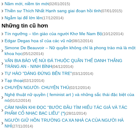
Năm mới, niềm tin mới
(02/01/2015)
Thiền sư Thích Nhất Hạnh sang giai đoạn hồi tỉnh
(07/01/2015)
Ngẫm lại để lớn lên
(17/12/2014)
Những tin cũ hơn
Tín ngưỡng – tôn giáo của người Khơ Me Nam Bộ
(10/12/2014)
Edgar Degas họa sĩ của các vũ nữ
(08/12/2014)
Simone De Beauvoir – Nữ quyền không chỉ là phong trào mà là một
khoa học
(05/12/2014)
VĂN BIA BẢO VỆ NÚI ĐÁ THUỘC QUẦN THỂ DANH THẮNG
TRÀNG AN - NINH BÌNH
(04/12/2014)
TỰ HÀO "DÁNG ĐỨNG BẾN TRE"
(03/12/2014)
Tạp thoại
(02/12/2014)
CHUYỆN NGƯỜI- CHUYỆN THÚ
(02/12/2014)
Nghệ thuật nữ quyền ( feminist art ) và những sắc thái đặc biệt của
nó
(01/12/2014)
CẢM NHẬN KHI ĐỌC “BƯỚC ĐẦU TÌM HIỂU TÁC GIẢ VÀ TÁC
PHẨM CỔ NHẠC BẠC LIÊU” (*)
(28/11/2014)
NGƯỜI GIỮ HỒN TRƯỜNG CA XA NHÀ CA CỦA NGƯỜI HÀ
NHÌ
(27/11/2014)