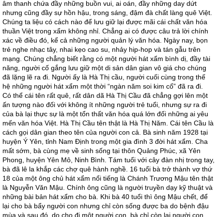
âm thanh chứa đầy những buồn vui, ai oán, đầy những day dứt
nhưng cũng đầy sự hồn hậu, trong sáng, đậm đà chất làng quê Việt.
Chúng ta liệu có cách nào để lưu giữ lại được mãi cái chất văn hóa
thuần Việt trong xẩm không nhỉ. Chẳng ai có được câu trả lời chính
xác về điều đó, kể cả những người quản lý văn hóa. Ngày nay, bọn
trẻ nghe nhạc tây, nhai kẹo cao su, nhảy hip-hop và tán gẫu trên
mạng. Chúng chẳng biết rằng có một người hát xẩm bình dị, đầy tài
năng, người cố gắng lưu giữ một di sản dân gian vô giá cho chúng
đã lặng lẽ ra đi. Người ấy là Hà Thị cầu, người cuối cùng trong thế
hệ những người hát xẩm một thời “ngàn năm soi kim cổ” đã ra đi.
Có thể cái tên rất quê, rất dân dã Hà Thị Cầu đã chẳng gợi lên một
ấn tượng nào đối với không ít những người trẻ tuổi, nhưng sự ra đi
của bà lại thực sự là một tổn thất văn hóa quá lớn đối những ai yêu
mến văn hóa Việt. Hà Thị Cầu tên thật là Hà Thị Năm. Cái tên Cầu là
cách gọi dân gian theo tên của người con cả. Bà sinh năm 1928 tại
huyện Ý Yên, tỉnh Nam Định trong một gia đình 3 đời hát xẩm. Cha
mất sớm, bà cùng mẹ về sinh sống tại thôn Quảng Phúc, xã Yên
Phong, huyện Yên Mô, Ninh Bình. Tám tuổi với cây đàn nhị trong tay,
bà đã lê la khắp các chợ quê hành nghề. 16 tuổi bà trở thành vợ thứ
18 của một ông chủ hát xẩm nổi tiếng là Chánh Trương Mậu tên thật
là Nguyễn Văn Mậu. Chính ông cũng là người truyền dạy kỹ thuật và
những bài bản hát xẩm cho bà. Khi bà 40 tuổi thì ông Mậu chết, để
lại cho bà bẩy người con nhưng chỉ còn sống được ba do bệnh đậu
mùa và sau đó, do cho đi một người con, bà chỉ còn lại người con