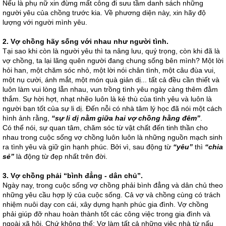
Nếu là phụ nữ xin đừng mất công đi sưu tầm danh sách những
người yêu của chồng trước kia. Về phương diện này, xin hãy độ
lượng với người mình yêu.
2.
Vợ chồng hãy sống với nhau như người tình.
Tại sao khi còn là người yêu thì ta nâng lưu, quý trọng, còn khi đã là
vợ chồng, ta lại lãng quên người đang chung sống bên mình? Một lời
hỏi han, một chăm sóc nhỏ, một lời nói chân tình, một câu đùa vui,
một nụ cười, ánh mắt, một món quà giản dị... tất cả đều cần thiết và
luôn làm vui lòng lẫn nhau, vun trồng tình yêu ngày càng thêm đằm
thắm. Sự hời hợt, nhạt nhẽo luôn là kẻ thù của tình yêu và luôn là
người bạn tốt của sự li dị. Đến nỗi có nhà tâm lý học đã nói một cách
hình ảnh rằng,
“sự li dị nằm giữa hai vợ chồng hằng đêm”
.
Có thể nói, sự quan tâm, chăm sóc từ vật chất đến tinh thần cho
nhau trong cuộc sống vợ chồng luôn luôn là những nguồn mạch sinh
ra tình yêu và giữ gìn hạnh phúc. Bởi vì, sau động từ
“yêu”
thì
“chia
sẻ”
là động từ đẹp nhất trên đời.
3.
Vợ chồng phải “bình đẳng - dân chủ”.
Ngày nay, trong cuộc sống vợ chồng phải bình đẳng và dân chủ theo
những yêu cầu hợp lý của cuộc sống. Cả vợ và chồng cùng có trách
nhiệm nuôi dạy con cái, xây dựng hạnh phúc gia đình. Vợ chồng
phải giúp đỡ nhau hoàn thành tốt các công việc trong gia đình và
ngoài xã hội. Chứ không thể: Vợ làm tất cả những việc nhà từ nấu