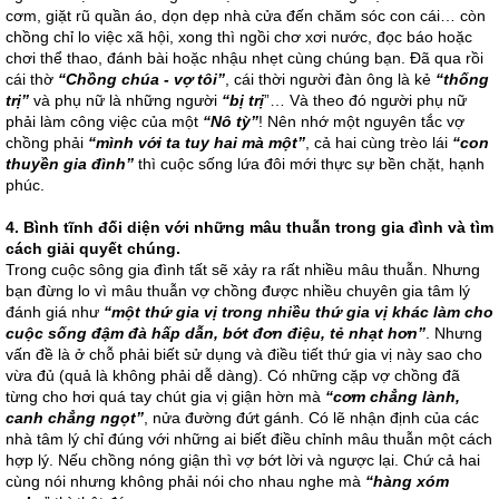
cơm, giặt rũ quần áo, dọn dẹp nhà cửa đến chăm sóc con cái… còn
chồng chỉ lo việc xã hội, xong thì ngồi chơ xơi nước, đọc báo hoặc
chơi thể thao, đánh bài hoặc nhậu nhẹt cùng chúng bạn. Đã qua rồi
cái thờ
“Chồng chúa - vợ tôi”
, cái thời người đàn ông là kẻ
“thống
trị”
và phụ nữ là những người
“bị trị
”… Và theo đó người phụ nữ
phải làm công việc của một
“Nô tỳ”
! Nên nhớ một nguyên tắc vợ
chồng phải
“mình với ta tuy hai mà một”
, cả hai cùng trèo lái
“con
thuyền gia đình”
thì cuộc sống lứa đôi mới thực sự bền chặt, hạnh
phúc.
4.
Bình tĩnh đối diện với những mâu thuẫn trong gia đình và tìm
cách giải quyết chúng.
Trong cuộc sông gia đình tất sẽ xảy ra rất nhiều mâu thuẫn. Nhưng
bạn đừng lo vì mâu thuẫn vợ chồng được nhiều chuyên gia tâm lý
đánh giá như
“một thứ gia vị trong nhiều thứ gia vị khác làm cho
cuộc sống đậm đà hấp dẫn, bớt đơn điệu, tẻ nhạt hơn”
. Nhưng
vấn đề là ở chỗ phải biết sử dụng và điều tiết thứ gia vị này sao cho
vừa đủ (quả là không phải dễ dàng). Có những cặp vợ chồng đã
từng cho hơi quá tay chút gia vị giận hờn mà
“cơm chẳng lành,
canh chẳng ngọt”
, nửa đường đứt gánh. Có lẽ nhận định của các
nhà tâm lý chỉ đúng với những ai biết điều chỉnh mâu thuẫn một cách
hợp lý. Nếu chồng nóng giận thì vợ bớt lời và ngược lại. Chứ cả hai
cùng nói nhưng không phải nói cho nhau nghe mà
“hàng xóm