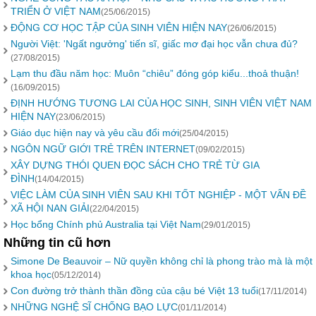
TRIỂN Ở VIỆT NAM
(25/06/2015)
ĐỘNG CƠ HỌC TẬP CỦA SINH VIÊN HIỆN NAY
(26/06/2015)
Người Việt: 'Ngất ngưởng' tiến sĩ, giấc mơ đại học vẫn chưa đủ?
(27/08/2015)
Lạm thu đầu năm học: Muôn “chiêu” đóng góp kiểu...thoả thuận!
(16/09/2015)
ĐỊNH HƯỚNG TƯƠNG LAI CỦA HỌC SINH, SINH VIÊN VIỆT NAM
HIỆN NAY
(23/06/2015)
Giáo dục hiện nay và yêu cầu đổi mới
(25/04/2015)
NGÔN NGỮ GIỚI TRẺ TRÊN INTERNET
(09/02/2015)
XÂY DỰNG THÓI QUEN ĐỌC SÁCH CHO TRẺ TỪ GIA
ĐÌNH
(14/04/2015)
VIỆC LÀM CỦA SINH VIÊN SAU KHI TỐT NGHIỆP - MỘT VẤN ĐỀ
XÃ HỘI NAN GIẢI
(22/04/2015)
Học bổng Chính phủ Australia tại Việt Nam
(29/01/2015)
Những tin cũ hơn
Simone De Beauvoir – Nữ quyền không chỉ là phong trào mà là một
khoa học
(05/12/2014)
Con đường trở thành thần đồng của cậu bé Việt 13 tuổi
(17/11/2014)
NHỮNG NGHỆ SĨ CHỐNG BẠO LỰC
(01/11/2014)