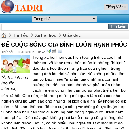
Tin Tức
Xã hội học
Giáo dục
ĐỂ CUỘC SỐNG GIA ĐÌNH LUÔN HẠNH PHÚC
Thứ sáu - 16/01/2015 10:52
Trong xã hội hiện đại, hiện tượng li dị và các hình
thức tan vỡ khác trong hôn nhân là những “bi kịch”
đau đớn, kéo theo những hậu quả nghiêm trọng
mang tính lâu dài và sâu sắc. Nó không những làm
*Ảnh minh hoạ
tan vỡ bao nhiêu “mái ấm gia đình” mà còn ảnh
(nguồn
hưởng lớn đến sự hình thành và phát triển nhân
internet)
cách trẻ em cũng như cản trở sự phát triển, tiến bộ
của xã hội. Cho nên, một trong những mối quan tâm của các nhà
nghiên cứu là: Làm sao cho những “bi kịch gia đình” ấy không có dịp
diễn xuất. Làm thế nào để cho cuộc sống vợ chồng được thuận hợp,
vuông tròn như câu trúc của chúng bạn trong ngày cưới “trăm năm
hạnh phúc”. Điều này quả không phải là dễ nhưng cũng không phải
không làm được. Bởi vì, có rất nhiều loại nghệ thuật ở một mức độ
nhất định đều có thể học được vậy thì trong lĩnh vực gia đình, nghệ