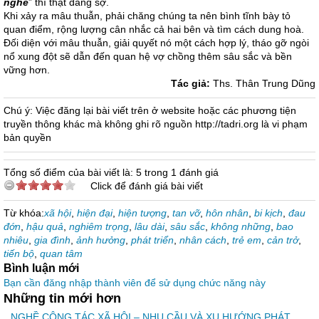
nghe
” thì thật đáng sợ.
Khi xảy ra mâu thuẫn, phải chăng chúng ta nên bình tĩnh bày tỏ
quan điểm, rộng lượng cân nhắc cả hai bên và tìm cách dung hoà.
Đối diện với mâu thuẫn, giải quyết nó một cách hợp lý, tháo gỡ ngòi
nổ xung đột sẽ dẫn đến quan hệ vợ chồng thêm sâu sắc và bền
vững hơn.
Tác giả:
Ths. Thân Trung Dũng
Chú ý: Việc đăng lại bài viết trên ở website hoặc các phương tiện
truyền thông khác mà không ghi rõ nguồn http://tadri.org là vi phạm
bản quyền
Tổng số điểm của bài viết là: 5 trong 1 đánh giá
Click để đánh giá bài viết
Từ khóa:
xã hội
,
hiện đại
,
hiện tượng
,
tan vỡ
,
hôn nhân
,
bi kịch
,
đau
đớn
,
hậu quả
,
nghiêm trọng
,
lâu dài
,
sâu sắc
,
không những
,
bao
nhiêu
,
gia đình
,
ảnh hưởng
,
phát triển
,
nhân cách
,
trẻ em
,
cản trở
,
tiến bộ
,
quan tâm
Bình luận mới
Bạn cần đăng nhập thành viên để sử dụng chức năng này
Những tin mới hơn
NGHỀ CÔNG TÁC XÃ HỘI – NHU CẦU VÀ XU HƯỚNG PHÁT