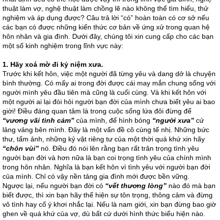
thuật làm vợ, nghệ thuật làm chồng lẽ nào không thể tìm hiểu, thử
nghiệm và áp dụng được? Câu trả lời “có” hoàn toàn có cơ sở nếu
các bạn có được những kiến thức cơ bản về ứng xử trong quan hệ
hôn nhân và gia đình. Dưới đây, chúng tôi xin cung cấp cho các bạn
một số kinh nghiệm trong lĩnh vực này:
1.
Hãy xoá mờ đi kỷ niệm xưa.
Trước khi kết hôn, việc một người đã từng yêu và dang dở là chuyện
bình thường. Có mấy ai trong đời được cái may mắn chung sống với
người mình yêu đầu tiên mà cũng là cuối cùng. Và khi kết hôn với
một người ai lại đòi hỏi người bạn đời của mình chưa biết yêu ai bao
giời! Điều đáng quan tâm là trong cuộc sống lứa đôi đừng để
“vương vãi tình cảm”
của mình, để hình bóng
“người xưa”
cứ
lảng vảng bên mình. Đây là một vấn đề cô cùng tế nhị. Những bức
thư, tấm ảnh, những kỷ vật riêng tư của một thời quá khứ xin hãy
“chôn vùi”
nó. Điều đó nói lên rằng bạn rất trân trọng tình yêu
người bạn đời và hơn nữa là bạn coi trọng tình yêu của chính mình
trong hôn nhân. Nghĩa là bạn kết hôn vì tình yêu với người bạn đời
của mình. Chỉ có vậy nền tảng gia đình mới được bền vững.
Ngược lại, nếu người bạn đời có
“vết thương lòng”
nào đó mà bạn
biết được, thì xin bạn hãy thể hiện sự tôn trọng, thông cảm và đừng
vô tình hay cố ý khơi nhắc lại. Nếu là nam giới, xin bạn đừng bao giờ
ghen về quá khứ của vợ, dù bất cứ dưới hình thức biểu hiện nào.