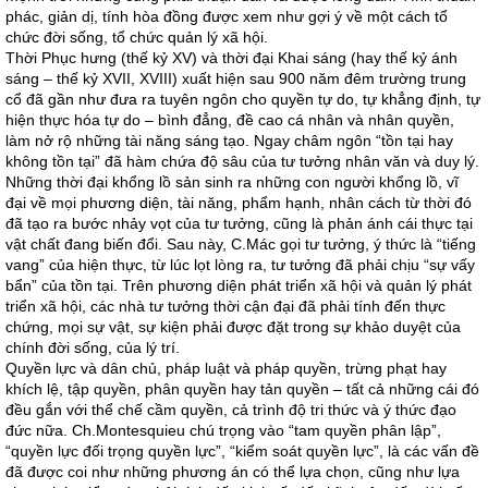
phác, giản dị, tính hòa đồng được xem như gợi ý về một cách tổ
chức đời sống, tổ chức quản lý xã hội.
Thời Phục hưng (thế kỷ XV) và thời đại Khai sáng (hay thế kỷ ánh
sáng – thế kỷ XVII, XVIII) xuất hiện sau 900 năm đêm trường trung
cổ đã gần như đưa ra tuyên ngôn cho quyền tự do, tự khẳng định, tự
hiện thực hóa tự do – bình đẳng, đề cao cá nhân và nhân quyền,
làm nở rộ những tài năng sáng tạo. Ngay châm ngôn “tồn tại hay
không tồn tại” đã hàm chứa độ sâu của tư tưởng nhân văn và duy lý.
Những thời đại khổng lồ sản sinh ra những con người khổng lồ, vĩ
đại về mọi phương diện, tài năng, phẩm hạnh, nhân cách từ thời đó
đã tạo ra bước nhảy vọt của tư tưởng, cũng là phản ánh cái thực tại
vật chất đang biến đổi. Sau này, C.Mác gọi tư tưởng, ý thức là “tiếng
vang” của hiện thực, từ lúc lọt lòng ra, tư tưởng đã phải chịu “sự vấy
bẩn” của tồn tại. Trên phương diện phát triển xã hội và quản lý phát
triển xã hội, các nhà tư tưởng thời cận đại đã phải tính đến thực
chứng, mọi sự vật, sự kiện phải được đặt trong sự khảo duyệt của
chính đời sống, của lý trí.
Quyền lực và dân chủ, pháp luật và pháp quyền, trừng phạt hay
khích lệ, tập quyền, phân quyền hay tản quyền – tất cả những cái đó
đều gắn với thể chế cầm quyền, cả trình độ tri thức và ý thức đạo
đức nữa. Ch.Montesquieu chú trọng vào “tam quyền phân lập”,
“quyền lực đối trọng quyền lực”, “kiểm soát quyền lực”, là các vấn đề
đã được coi như những phương án có thể lựa chọn, cũng như lựa