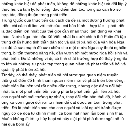
những khác biệt để phát triển, không để những khác biệt và đối lập ý
thức hệ, cả tâm lý, lối sống, đặc điểm dân tộc, tôn giáo cản trở sự
hợp tác, đồng thuận trong phát triển.
Trung Quốc qua thực tiến cải cách đã đề ra một đường hướng phát
triển: cải cách đi lion với mở cửa, coi hòa bình – hợp tác – phát triển
là đặc điểm lớn nhất của thế giới cần nhận thức, tận dụng và khai
thác. Nước Nga thời hậu Xô Viết, nhất là dưới chính thể Putin đã tập
trung chấn hưng tinh thần dân tộc và giá trị xã hội của văn hóa Nga,
coi đó là sức mạnh để cứu chữa cho một nước Nga suy thoái nghiêm
trọng, bị tổn thương nặng nề, dần vươn tới một nước Nga hồi sinh và
phát triển. Đó là những ví dụ có tính chất trường hợp để thấy ý nghĩa
to lớn và những sự phức tạp trong quan niệm về phát triển xã hội và
quản lý phát triển xã hội.
Từ đây, có thể thấy, phát triển xã hội vượt qua quan niệm truyền
thống cổ điển để hình thành quan niệm mới về phát triển bền vững,
phát triển lâu bền với rất nhiều đặc trưng, nhưng đặc điểm nổi bật
nhất là: một phát triển bền vững phải là phát triển gắn liền xã hội,
con người với môi trường tự nhiên, thay đổi căn bản thái độ, hành vi
ứng xử con người đối với tự nhiên để đạt được an toàn trong phát
triển. Đó là phát triển sao cho con người và loài người tránh được
nguy cơ đe dọa từ chính mình, cả bom hạt nhân lẫn bom sinh thái.
Muốn không đi tới tự hủy hoại và hủy diệt phải phá được ngòi nổ từ
hai quả bom ấy.