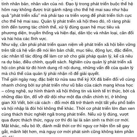
tính nhân bản, nhân văn của nó. Đạo lý trong phát triển buộc thế hệ
hôm nay không được trút gánh nặng cho thế hệ mai sau như hậu
quả “phát triển xấu” mà phải tạo ra triển vọng để phát triển tích cực
cho thế hệ mai sau. Quản lý phát triển xã hội theo đó, rõ ràng phải
tính đến tương tác chỉnh thể, xử lý đúng quan hệ mục tiêu và
phương diện, truyền thống và hiện đại, dân tộc và nhân loại, cân đối
và hài hòa các lĩnh vực.
Như vậy, cần phải phát triển quan niệm về phát triển xã hội bền vững
trên tất cả hệ vấn đề nói lên bản chất, mục tiêu, động lực, đặc điểm,
các nhân tố tác động để làm cơ sở cho giải pháp quản lý, kể cả nêu
ra dự báo, điều chỉnh, quyết sách. Nghiên cứu quản lý phát triển xã
hội còn phải từ đó hình dung rõ nội dung, những vấn đề của quản lý
mà chủ thể của quản lý phải nhận rõ để giải quyết.
Thế giới ngày nay, đặc biệt từ nửa sau thế kỷ XX đã biến đổi vô cùng
nhanh chóng bởi sự phát triển như vũ bão của cách mạng khoa học
– công nghệ, sự hình thành xã hội thông tin và kinh tế tri thức, bởi cả
những đảo lộn, đổ vỡ dữ dội như một địa chấn chính trị, ở không
gian Xô Viết, bởi cải cách - đổi mới đã trở thành một tất yếu phổ biến
và hội nhập là đòi hỏi không thể khác. Thời cơ phát triển lớn đan xen
cùng thách thức nghiệt ngã trong phát triển. Nếu xử lý đúng, vượt
qua được thách thức, nguy cơ thì đó lại là sản sinh ra thời cơ mới.
Mặt khác, nếu bỏ lỡ, đánh mất thời cơ thì nguy cơ hiện tồn sẽ gay
gắt, mãnh liệt hơn, mà nguy cơ mới phát sinh cũng không kém phần