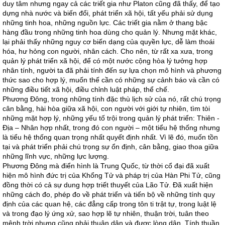
duy tâm nhưng ngay cả các triết gia như Platon cũng đã thấy, để tạo
dựng nhà nước và biến đổi, phát triển xã hội, tất yếu phải sử dụng
những tinh hoa, những nguồn lực. Các triết gia nằm ở thang bậc
hàng đầu trong những tinh hoa dùng cho quản lý. Nhưng mặt khác,
lại phải thấy những nguy cơ biến dạng của quyền lực, dễ làm thoái
hóa, hư hỏng con người, nhân cách. Cho nên, từ rất xa xưa, trong
quản lý phát triển xã hội, để có một nước cộng hòa lý tưởng hợp
nhân tính, người ta đã phải tính đến sự lựa chọn mô hình và phương
thức sao cho hợp lý, muốn thế cần có những sự cảnh báo và cần có
những điều tiết xã hội, điều chỉnh luật pháp, thể chế.
Phương Đông, trong những tính đặc thù lịch sử của nó, rất chú trọng
cân bằng, hài hòa giữa xã hội, con người với giới tự nhiên, tìm tòi
những mặt hợp lý, những yếu tố trội trong quản lý phát triển: Thiên -
Địa – Nhân hợp nhất, trong đó con người – một tiểu hệ thống nhưng
là tiểu hệ thống quan trọng nhất quyết định nhất. Vì lẽ đó, muốn tồn
tại và phát triển phải chú trọng sự ổn định, cân bằng, giao thoa giữa
những lĩnh vực, những lực lượng.
Phương Đông mà điển hình là Trung Quốc, từ thời cổ đại đã xuất
hiện mô hình đức trị của Khổng Tử và pháp trị của Hàn Phi Tử, cũng
đồng thời có cả sự dung hợp triết thuyết của Lão Tử. Đã xuất hiện
những cách đo, phép đo về phát triển và tiến bộ về những tính quy
định của các quan hệ, các đẳng cấp trong tôn ti trật tự, trong luật lệ
và trong đạo lý ứng xử, sao hợp lẽ tự nhiên, thuận trời, tuân theo
mệnh trời nhưng cũng phải thuận dân và được lòng dân. Tính thuần