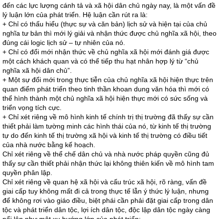
đến các lực lượng cánh tả và xã hội dân chủ ngày nay, là một vấn đề
lý luận lớn của phát triển. Hệ luận cần rút ra là:
+ Chỉ có thấu hiểu (thực sự và căn bản) lịch sử và hiện tại của chủ
nghĩa tư bản thì mới lý giải và nhận thức được chủ nghĩa xã hội, theo
đúng cái logic lịch sử – tự nhiên của nó.
+ Chỉ có đổi mới nhận thức về chủ nghĩa xã hội mới đánh giá được
một cách khách quan và có thể tiếp thu hạt nhân hợp lý từ “chủ
nghĩa xã hội dân chủ”.
+ Một sự đổi mới trong thực tiễn của chủ nghĩa xã hội hiện thực trên
quan điểm phát triển theo tinh thần khoan dung văn hóa thì mới có
thể hình thành một chủ nghĩa xã hội hiện thực mới có sức sống và
triển vọng tích cực.
+ Chỉ xét riêng về mô hình kinh tế chính trị thị trường đã thấy sự cần
thiết phải làm tường minh các hình thái của nó, từ kinh tế thị trường
tự do đến kinh tế thị trường xã hội và kinh tế thị trường có điều tiết
của nhà nước bằng kế hoạch.
Chỉ xét riêng về thể chế dân chủ và nhà nước pháp quyền cũng đủ
thấy sự cần thiết phải nhận thức lại không thiên kiến về mô hình tam
quyền phân lập.
Chỉ xét riêng về quan hệ xã hội và cấu trúc xã hội, rõ ràng, vấn đề
giai cấp tuy không mất đi cả trong thực tế lẫn ý thức lý luận, nhưng
để không rơi vào giáo điều, biệt phái cần phải đặt giai cấp trong dân
tộc và phát triển dân tộc, lợi ích dân tộc, độc lập dân tộc ngày càng