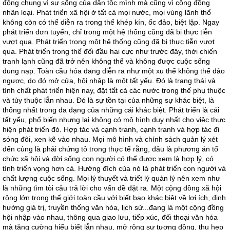
động chung vì sự sống của dân tộc mình mà cũng vì cộng đồng
nhân loại. Phát triển xã hội ở tất cả mọi nước, mọi vùng lãnh thổ
không còn có thể diễn ra trong thế khép kín, ốc đảo, biệt lập. Ngay
phát triển đơn tuyến, chỉ trong một hệ thống cũng đã bị thực tiễn
vượt qua. Phát triển trong một hệ thống cũng đã bị thực tiễn vượt
qua. Phát triển trong thế đối đầu hai cực như trước đây, thời chiến
tranh lạnh cũng đã trở nên không thể và không được cuộc sống
dung nạp. Toàn cầu hóa đang diễn ra như một xu thế không thể đảo
ngược, do đó mở cửa, hội nhập là một tất yếu. Đó là trạng thái và
tính chất phát triển hiện nay, đặt tất cả các nước trong thế phụ thuộc
và tùy thuộc lẫn nhau. Đó là sự tồn tại của những sự khác biệt, là
thống nhất trong đa dạng của những cái khác biệt. Phát triển là cái
tất yếu, phổ biến nhưng lại không có mô hình duy nhất cho việc thực
hiện phát triển đó. Hợp tác và cạnh tranh, cạnh tranh và hợp tác đi
sóng đôi, xen kẽ vào nhau. Mọi mô hình và chính sách quản lý xét
đến cùng là phải chứng tỏ trong thực tế rằng, đâu là phương án tổ
chức xã hội và đời sống con người có thể được xem là hợp lý, có
tính triển vọng hơn cả. Hướng đích của nó là phát triển con người và
chất lượng cuộc sống. Mọi lý thuyết và triết lý quản lý nên xem như
là những tìm tòi câu trả lời cho vấn đề đặt ra. Một cộng đồng xã hội
rộng lớn trong thế giới toàn cầu với biết bao khác biệt về lợi ích, định
hướng giá trị, truyền thống văn hóa, lịch sử...đang là một cộng đồng
hội nhập vào nhau, thông qua giao lưu, tiếp xúc, đối thoại văn hóa
mà tăng cường hiểu biết lẫn nhau, mở rộng sự tương đồng, thu hẹp