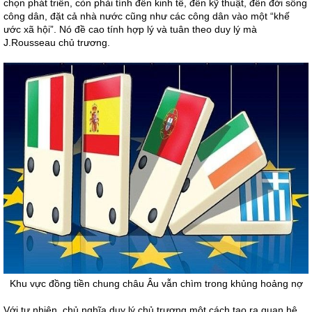
chọn phát triển, còn phải tính đến kinh tế, đến kỹ thuật, đến đời sống
công dân, đặt cả nhà nước cũng như các công dân vào một “khế
ước xã hội”. Nó đề cao tính hợp lý và tuân theo duy lý mà
J.Rousseau chủ trương.
Khu vực đồng tiền chung châu Âu vẫn chìm trong khủng hoảng nợ
Với tự nhiên, chủ nghĩa duy lý chủ trương một cách tạo ra quan hệ