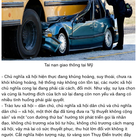
Tai nạn giao thông tại Mỹ
- Chủ nghĩa xã hội hiện thực đang khủng hoảng, suy thoái, chưa ra
khỏi khủng hoảng, hệ thống này không còn tồn tại, các nước xã hội
chủ nghĩa cong lại đang phải cải cách, đổi mới. Như vậy, sự lựa chọn
và cùng là hướng đích của lịch sử lại đang còn non yếu và đang có
nhiều tình huống phải giải quyết.
- Trào lưu xã hội – dân chủ, chủ nghĩa xã hội dân chủ và chủ nghĩa
dân chủ – xã hội, một thời đại đã từng đưa ra “lý thuyết không cộng
sản” và một “con đường thứ ba” hướng tới phát triển gọi là nhân
đạo, không chủ trương xóa bỏ tư hữu, không chủ trương cách mạng
xã hội, vậy mà lại có sức thuyết phục, thu hút lớn đối với không ít
người. Cắt nghĩa hiện tượng này, từ vàng son Thụy Điển trước đây