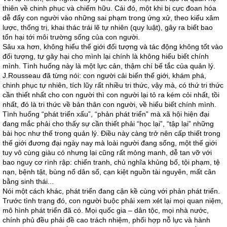
thiên về chinh phục và chiếm hữu. Cái đó, một khi bị cực đoan hóa
dễ đẩy con người vào những sai phạm trong ứng xử, theo kiểu xâm
lược, thống trị, khai thác trái lẽ tự nhiên (quy luật), gây ra biết bao
tổn hại tới môi trường sống của con người.
Sâu xa hơn, không hiểu thế giới đối tượng và tác động không tốt vào
đối tượng, tự gây hại cho mình lại chính là không hiểu biết chính
mình. Tình huống này là một lực cản, thậm chí bế tắc của quản lý.
J.Rousseau đã từng nói: con người cải biến thế giới, khám phá,
chinh phục tự nhiên, tích lũy rất nhiều tri thức, vậy mà, có thứ tri thức
cần thiết nhất cho con người thì con người lại tỏ ra kém cỏi nhất, tồi
nhất, đó là tri thức về bản thân con người, về hiểu biết chính mình.
Tình huống “phát triển xấu”, “phản phát triển” mà xã hội hiện đại
đang mắc phải cho thấy sự cần thiết phải “học lại”, “tập lại” những
bài học như thế trong quản lý. Điều này càng trở nên cấp thiết trong
thế giới đương đại ngày nay mà loài người đang sống, một thế giới
tuy vô cùng giàu có nhưng lại cũng rất mỏng manh, dễ tan vỡ với
bao nguy cơ rình rập: chiến tranh, chủ nghĩa khủng bố, tội phạm, tệ
nạn, bệnh tật, bùng nổ dân số, cạn kiệt nguồn tài nguyên, mất cân
bằng sinh thái...
Nói một cách khác, phát triển đang cận kề cùng với phản phát triển.
Trước tình trạng đó, con người buộc phải xem xét lại mọi quan niệm,
mô hình phát triển đã có. Mọi quốc gia – dân tộc, mọi nhà nước,
chính phủ đều phải đề cao trách nhiệm, phối hợp nỗ lực và hành