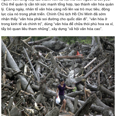
Chủ thể quản lý cần tới sức mạnh tổng hợp, tạo thành văn hóa quản
lý. Càng ngày, nhân tố văn hóa càng nổi lên vai trò mục tiêu, động
lực của nó trong phát triển. Chính Chủ tịch Hồ Chí Minh đã sớm
nhận thấy “văn hóa phải soi đường cho quốc dân đi”, “văn hóa ở
trong kinh tế và chính trị”, dùng “văn hóa để chữa thói phù hoa xa xỉ,
tẩy bỏ quan liêu tham nhũng”, xây dựng “xã hội văn hóa cao”.