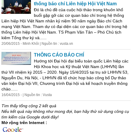
thống báo chí Liên hiệp Hội Việt Nam
Đó là chủ đề của cuộc hội thảo trong khuôn khổ
buổi gặp gỡ các cơ quan báo chí trong hệ thống
Liên hiệp Hội Việt Nam nhân kỷ niệm 90 năm ngày Báo chí Cách
mạng Việt Nam. Tham dự có đại diện các cơ quan báo chí trong hệ
thống Liên hiệp Hội Việt Nam. TS Phạm Văn Tân – Phó Chủ tịch
kiêm Tổng thư ký và......
20/06/2015 - Minh Khôi | Nguồn tin : vusta.vn
THÔNG CÁO BÁO CHÍ
Hướng tới Đại hội đại biểu toàn quốc Liên hiệp các
Hội Khoa học và Kỹ thuật Việt Nam (LHHVN) lần
thứ VII nhiệm kỳ 2015 – 2020. Ngày 15/4/2015 tại trụ sở LHHVN 53,
Nguyễn Du, Hà Nội, - LHHVN đã tổ chức họp báo công bố Dự thảo
văn kiện Đại hội VII, Chương trình Đại hội và kế hoạch truyền
thông
chào......
16/04/2015 - | Nguồn tin : Vusta
Tìm thấy tổng cộng 2 kết quả
Nếu kết quả này không như mong đợi, bạn hãy thử sử dụng công cụ
tìm kiếm của Google dưới đây!
Mở rộng trên Internet :