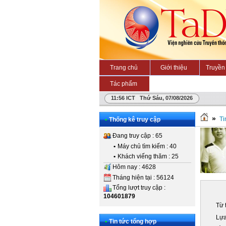
Trang chủ
Giới thiệu
Truyền 
Tác phẩm
11:56 ICT Thứ Sáu, 07/08/2026
»
Ti
•
Thống kê truy cập
Đang truy cập : 65
•
Máy chủ tìm kiếm : 40
•
Khách viếng thăm : 25
Hôm nay : 4628
Tháng hiện tại : 56124
Tổng lượt truy cập :
104601879
Từ 
Lựa
•
Tin tức tổng hợp