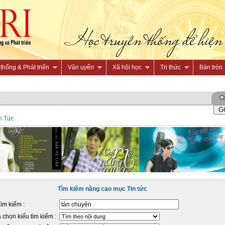
thống & Phát triển
Văn uyển
Xã hội học
Tri thức
Bàn tròn
n Tức
Tìm kiếm nâng cao mục Tin tức
tìm kiếm :
 chọn kiểu tìm kiếm :