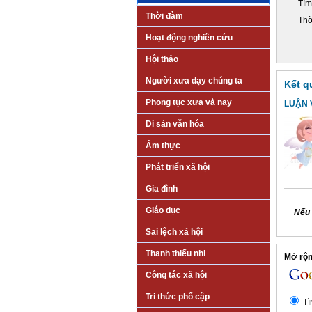
Tìm
Thời đàm
Thờ
Hoạt động nghiên cứu
Hội thảo
Người xưa dạy chúng ta
Kết q
Phong tục xưa và nay
LUẬN 
Di sản văn hóa
Ẩm thực
Phát triển xã hội
Gia đình
Giáo dục
Nếu 
Sai lệch xã hội
Thanh thiếu nhi
Mở rộng
Công tác xã hội
Tri thức phổ cập
Tì