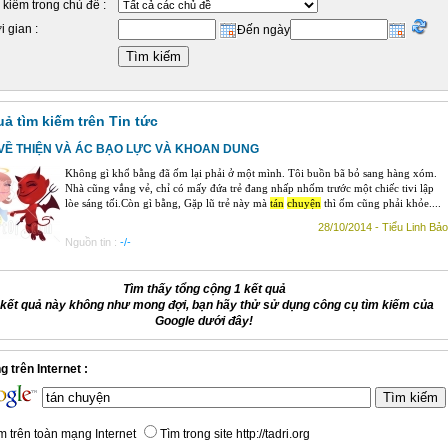
 kiếm trong chủ đề :
i gian :
Đến ngày
uả tìm kiếm trên Tin tức
VỀ THIỆN VÀ ÁC BẠO LỰC VÀ KHOAN DUNG
Không gì khổ bằng đã ốm lại phải ở một mình. Tôi buồn bã bỏ sang hàng xóm.
Nhà cũng vắng vẻ, chỉ có mấy đứa trẻ đang nhấp nhốm trước một chiếc tivi lập
lòe sáng tối.Còn gì bằng, Gặp lũ trẻ này mà
tán
chuyện
thì ốm cũng phải khỏe....
28/10/2014 - Tiểu Linh Bảo
Nguồn tin :
-/-
Tìm thấy tổng cộng 1 kết quả
kết quả này không như mong đợi, bạn hãy thử sử dụng công cụ tìm kiếm của
Google dưới đây!
 trên Internet :
m trên toàn mạng Internet
Tìm trong site http://tadri.org