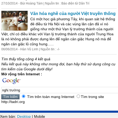
27/10/2014 - Bùi Hoàng Tám | Nguồn tin : Báo điện tử Dân Trí
Văn hóa nghề của người Việt truyền thống
Có một học giả phương Tây, khi quan sát hệ thống
đê điều từ Hà Nội và các vùng lân cận đã ví nó
giống như một thứ Vạn lý
trường
thành của người
Việt, chỉ có điều khác với Vạn lý
trường
thành của người Trung Hoa
là nó không phải được dựng lên để ngăn cản giặc Hung nô mà để
ngăn cản giặc lũ cũng hung......
06/06/2014 - Hàn Vũ Linh | Nguồn tin : -/-
Tìm thấy tổng cộng 4 kết quả
Nếu kết quả này không như mong đợi, bạn hãy thử sử dụng công cụ
tìm kiếm của Google dưới đây!
Mở rộng trên Internet :
Tìm trên toàn mạng Internet
Tìm trong site
http://tadri.org
Xem bản:
Desktop
| Mobile