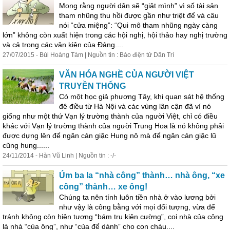
Mong rằng người dân sẽ “giật mình” vì số tài sản
tham nhũng thu hồi được gần như triệt để và câu
nói “cửa miệng”: “Qui mô tham nhũng ngày càng
lớn” không còn xuất hiện trong các hội
nghị
, hội thảo hay
nghị
trường
và cả trong các văn kiện của Đảng....
27/07/2015 - Bùi Hoàng Tám | Nguồn tin : Báo điện tử Dân Trí
VĂN HÓA NGHỀ CỦA NGƯỜI VIỆT
TRUYỀN THỐNG
Có một học giả phương Tây, khi quan sát hệ thống
đê điều từ Hà Nội và các vùng lân cận đã ví nó
giống như một thứ Vạn lý
trường
thành của người Việt, chỉ có điều
khác với Vạn lý
trường
thành của người Trung Hoa là nó không phải
được dựng lên để ngăn cản giặc Hung nô mà để ngăn cản giặc lũ
cũng hung......
24/11/2014 - Hàn Vũ Linh | Nguồn tin : -/-
Úm ba la “nhà công” thành… nhà ông, “xe
công” thành… xe ông!
Chúng ta nên tính luôn tiền nhà ở vào lương bởi
như vậy là công bằng với mọi đối tượng, vừa để
tránh không còn hiện tượng “bám trụ kiên cường”, coi nhà của công
là nhà “của ông”, như “của để dành” cho con cháu....