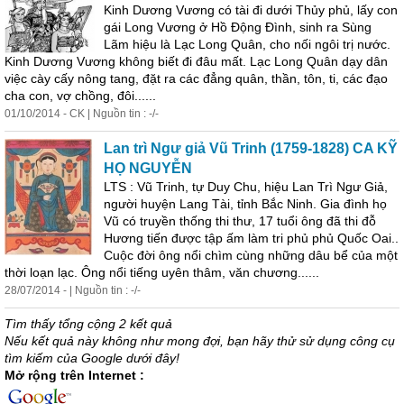
Kinh Dương Vương có tài đi dưới Thủy phủ, lấy con
gái Long Vương ở Hồ Động Đình, sinh ra Sùng
Lãm hiệu là Lạc Long Quân, cho
nối
ngôi
trị nước.
Kinh Dương Vương không biết đi đâu mất. Lạc Long Quân dạy dân
việc cày cấy nông tang, đặt ra các đẳng quân, thần, tôn, ti, các đạo
cha con, vợ chồng, đôi......
01/10/2014 - CK | Nguồn tin : -/-
Lan trì Ngư giả Vũ Trinh (1759-1828) CA KỸ
HỌ NGUYỄN
LTS : Vũ Trinh, tự Duy Chu, hiệu Lan Trì Ngư Giả,
người huyện Lang Tài, tỉnh Bắc Ninh. Gia đình họ
Vũ có truyền thống thi thư, 17 tuổi ông đã thi đỗ
Hương tiến được tập ấm làm tri phủ phủ Quốc Oai..
Cuộc đời ông nổi chìm cùng những dâu bể của một
thời loạn lạc. Ông nổi tiếng uyên thâm, văn chương......
28/07/2014 - | Nguồn tin : -/-
Tìm thấy tổng cộng 2 kết quả
Nếu kết quả này không như mong đợi, bạn hãy thử sử dụng công cụ
tìm kiếm của Google dưới đây!
Mở rộng trên Internet :