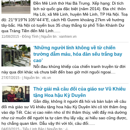
Đền Mê Linh thờ Hai Bà Trưng. Xếp hạng: Di tích
lịch sử quốc gia đặc biệt (năm 2014). Địa chỉ: thôn
Hạ Lôi, xã Mê Linh, huyện Mê Linh, TP Hà Nội. Toạ
độ: 21°9’19"N 105°44’4"E, cách Hồ Gươm khoảng 27km về hướng
tây-bắc. Hà Nội có tuyến bus 35 chạy thẳng từ phố Trần Khánh Dư
qua Tràng Tiền đến Mê Linh......
11/08/2015 - Đông Tỉnh | Nguồn tin : vanhien.vn
‘Những người lính không về từ chiến
trường đẫm máu, hóa đàn sếu trắng bay
cao’
Nỗi đau khủng khiếp của chiến tranh truyền từ đời
này qua đời khác và chưa biết đến bao giờ mới nguôi ngoai....
27/07/2015 - | Nguồn tin : vtc.vn
Thử giải mã câu đối của giáo sư Vũ Khiêu
tặng Hoa hậu Kỳ Duyên
Gần đây, không ít người đã hỏi và bàn luận về câu
đối mà giáo sư Vũ khiêu tặng hoa hậu Kỳ Duyên khi cô tới thăm ông
vào dịp Tết. Các vị cao niên nho sĩ thì thâm thúy, viết đấy mà dường
như cứ muốn để người ta tự cảm thụ lấy vậy, ai hiểu sao cũng được,
họ chẳng quan tâm. Dẫu vậy thì với tôi, câu đối......
04/03/2015 - Tiểu Linh Bảo | Nguồn tin : -/-