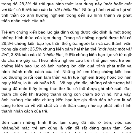
trong đó 28,3% đã trải qua hình thức lạm dụng này
"một hoặc một
vài lần"
có 6,5% báo cáo là
"rất nhiều lần".
Những hành vi xâm hại về
tinh thần có ảnh hưởng nghiêm trọng đến sự hình thành và phát
triển nhân cách của trẻ.
Trẻ em chứng kiến bạo lực gia đình cũng được xắc định là một trong
những hình thức của lạm dụng. Trong số những người được hỏi có
29,3% chứng kiến bạo lực thân thể giữa người lớn và các thành viên
trong gia đình; 25,5% chứng kiến xâm hại thân thể
"một hoặc một vài
lần
"; 3,8% báo cáo là
"nhiều lần";
9.6% chứng kiến bạo lực về từ ngữ
do cha mẹ gây ra. Theo nhiều nghiên cứu trên thế giới, việc trẻ em
chứng kiến bạo lực có ảnh hưởng lớn đến quá trình phát triển và
hình thành nhân cách của trẻ. Những trẻ em từng chứng kiến bạo
lực thường bị rối loạn tâm thần và trí tuệ nghiêm trọng hoặc trở nên
nguy hiểm, lo âu và buồn bã… Về nguyên tắc, những cảnh tượng hãi
hùng đã nhìn thấy trong thời thơ ấu có thể được ghi nhớ suốt đời,
thậm chí đến khi trưởng thành cũng còn chăm trở vì nó. Như vậy,
ảnh hưởng của việc chứng kiến bạo lực gia đình đến trẻ em là vô
cùng to lớn cả về vật chất và tinh thần cung như sự phát triển hình
thành nhân cách của trẻ.
Bên cạnh những hình thức lạm dụng đã nêu ở trên, việc sao
nhãng/bỏ mặc trẻ em cũng là vấn đề rất đáng quan tâm. Sao