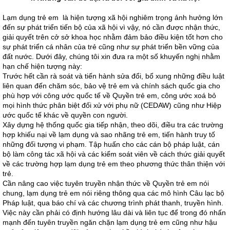
Lạm dụng trẻ em là hiện tượng xã hội nghiêm trọng ảnh hưởng lớn
đến sự phát triển tiến bộ của xã hội vì vậy, nó cần được nhận thức,
giải quyết trên cở sở khoa học nhằm đảm bảo điều kiện tốt hơn cho
sự phát triển cá nhân của trẻ cũng như sự phát triển bền vững của
đất nước. Dưới đây, chúng tôi xin đưa ra một số khuyến nghị nhằm
hạn chế hiện tượng này:
Trước hết cần rà soát và tiến hành sửa đổi, bổ xung những điều luật
liên quan đến chăm sóc, bảo vệ trẻ em và chính sách quốc gia cho
phù hợp với công ước quốc tế về Quyền trẻ em, công ước xoá bỏ
mọi hình thức phân biệt đối xử với phụ nữ (CEDAW) cũng như Hiệp
ước quốc tế khác về quyền con người.
Xây dựng hệ thống quốc gia tiếp nhận, theo dõi, điều tra các trường
hợp khiếu nại về lạm dụng và sao nhãng trẻ em, tiến hành truy tố
những đối tượng vi phạm. Tập huấn cho các cán bộ pháp luật, cán
bộ làm công tác xã hội và các kiểm soát viên về cách thức giải quyết
về các trường hợp lạm dụng trẻ em theo phương thức thân thiện với
trẻ.
Cần nâng cao việc tuyên truyền nhận thức về Quyền trẻ em nói
chung, lạm dụng trẻ em nói riêng thông qua các mô hình Câu lạc bộ
Pháp luật, qua báo chí và các chương trình phát thanh, truyền hình.
Việc này cần phải có định hướng lâu dài và liên tục để trong đó nhấn
mạnh đến tuyên truyền ngăn chặn lạm dụng trẻ em cũng như hậu