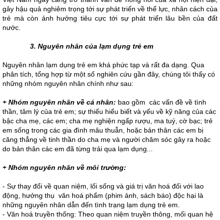
gây hậu quả nghiêm trọng tới sự phát triển về thể lực, nhân cách của
trẻ mà còn ảnh hưởng tiêu cực tới sự phát triển lâu bền của đất
nước.
3. Nguyên nhân của lạm dụng trẻ em
Nguyên nhân lạm dụng trẻ em khá phức tạp và rất đa dạng. Qua
phân tích, tổng hợp từ một số nghiên cứu gần đây, chúng tôi thấy có
những nhóm nguyên nhân chính như sau:
+ Nhóm nguyên nhân về cá nhân:
bao gồm các vấn đề về tình
thần, tâm lý của trẻ em; sự thiếu hiểu biết và yếu về kỹ năng của các
bậc cha mẹ, các em; cha mẹ nghiện ngấp rượu, ma tuý, cờ bạc; trẻ
em sống trong các gia đình mâu thuẫn, hoặc bản thân các em bị
căng thẳng về tinh thần do cha mẹ và người chăm sóc gây ra hoặc
do bản thân các em đã từng trải qua lạm dụng...
+ Nhóm nguyên nhân về môi trường:
- Sự thay đổi về quan niệm, lối sống và giá trị văn hoá đối với lao
động, hưởng thụ văn hoá phẩm (phim ảnh, sách báo) độc hại là
những nguyên nhân dẫn đến tình trạng lạm dụng trẻ em.
- Văn hoá truyền thống: Theo quan niệm truyền thông, mối quan hệ