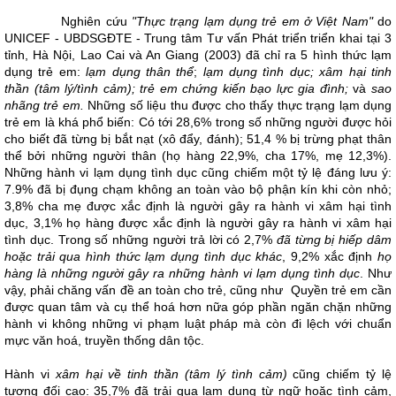
Nghiên cứu
"Thực trạng lạm dụng trẻ em ở Việt Nam"
do
UNICEF - UBDSGĐTE - Trung tâm Tư vấn Phát triển triển khai tại 3
tỉnh, Hà Nội, Lao Cai và An Giang (2003) đã chỉ ra 5 hình thức lạm
dụng trẻ em:
lạm dụng thân thể
;
lạm dụng tình dục; xâm hại tinh
thần (tâm lý/tình cảm); trẻ em chứng kiến bạo lực gia đình;
và
sao
nhãng trẻ em.
Những số liệu thu được cho thấy thực trạng lạm dụng
trẻ em là khá phổ biến: Có tới 28,6% trong số những người được hỏi
cho biết đã từng bị bắt nạt (xô đẩy, đánh); 51,4 % bị trừng phạt thân
thể bởi những người thân (họ hàng 22,9%, cha 17%, mẹ 12,3%).
Những hành vi lạm dụng tình dục cũng chiếm một tỷ lệ đáng lưu ý:
7.9% đã bị đụng chạm không an toàn vào bộ phận kín khi còn nhỏ;
3,8% cha mẹ được xắc định là người gây ra hành vi xâm hại tình
dục, 3,1% họ hàng được xắc định là người gây ra hành vi xâm hại
tình dục. Trong số những người trả lời có 2,7%
đã từng bị hiếp dâm
hoặc trải qua hình thức lạm dụng tình dục khác
, 9,2% xắc định
họ
hàng là những người gây ra những hành vi lạm dụng tình dục
. Như
vậy, phải chăng vấn đề an toàn cho trẻ, cũng như Quyền trẻ em cần
được quan tâm và cụ thể hoá hơn nữa góp phần ngăn chặn những
hành vi không những vi phạm luật pháp mà còn đi lệch với chuẩn
mực văn hoá, truyền thống dân tộc.
Hành vi
xâm hại về tinh thần (tâm lý tình cảm)
cũng chiếm tỷ lệ
tương đối cao: 35,7% đã trải qua lạm dụng từ ngữ hoặc tình cảm,