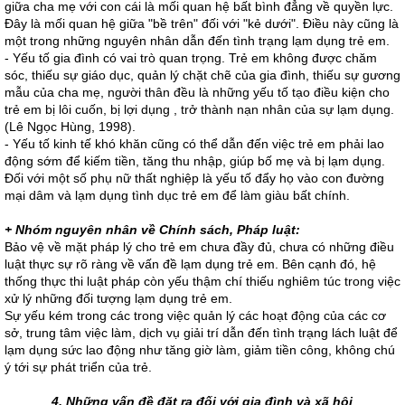
giữa cha mẹ với con cái là mối quan hệ bất bình đẳng về quyền lực.
Đây là mối quan hệ giữa "bề trên" đối với "kẻ dưới". Điều này cũng là
một trong những nguyên nhân dẫn đến tình trạng lạm dụng trẻ em.
- Yếu tố gia đình có vai trò quan trọng. Trẻ em không được chăm
sóc, thiếu sự giáo dục, quản lý chặt chẽ của gia đình, thiếu sự gương
mẫu của cha mẹ, người thân đều là những yếu tố tạo điều kiện cho
trẻ em bị lôi cuốn, bị lợi dụng , trở thành nạn nhân của sự lạm dụng.
(Lê Ngọc Hùng, 1998).
- Yếu tố kinh tế khó khăn cũng có thể dẫn đến việc trẻ em phải lao
động sớm để kiếm tiền, tăng thu nhập, giúp bố mẹ và bị lạm dụng.
Đối với một số phụ nữ thất nghiệp là yếu tố đẩy họ vào con đường
mại dâm và lạm dụng tình dục trẻ em để làm giàu bất chính.
+ Nhóm nguyên nhân về Chính sách, Pháp luật:
Bảo vệ về mặt pháp lý cho trẻ em chưa đầy đủ, chưa có những điều
luật thực sự rõ ràng về vấn đề lạm dụng trẻ em. Bên cạnh đó, hệ
thống thực thi luật pháp còn yếu thậm chí thiếu nghiêm túc trong việc
xử lý những đối tượng lạm dụng trẻ em.
Sự yếu kém trong các trong việc quản lý các hoạt động của các cơ
sở, trung tâm việc làm, dịch vụ giải trí dẫn đến tình trạng lách luật để
lạm dụng sức lao động như tăng giờ làm, giảm tiền công, không chú
ý tới sự phát triển của trẻ.
4. Những vấn đề đặt ra đối với gia đình và xã hội