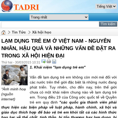
Tin Tức
Xã hội học
LẠM DỤNG TRẺ EM Ở VIỆT NAM - NGUYÊN
NHÂN, HẬU QUẢ VÀ NHỮNG VẤN ĐỀ ĐẶT RA
TRONG XÃ HỘI HIỆN ĐẠI
Thứ hai - 30/03/2015 10:31
1. Khái niệm "lạm dụng trẻ em"
Vấn đề lạm dụng trẻ em không còn mới mẻ đối với
các nước trên thế giới đặc biệt là những nước đang
phát triển. Tuy nhiên, cho đến nay, trên thế giới
*Ảnh minh hoạ
chưa có một khái niệm chung nào về lạm dụng trẻ
(nguồn
em. Trong điều 19 của Công ước quốc tế về Quyền
internet)
trẻ em quy định
"các quốc gia thành viên phải
thực hiện các biện pháp về luật pháp, hành chính, xã hội và
giáo dục thích hợp để bảo vệ trẻ em khỏi tất cả các hình thức
bạo lực về thể chất, tinh thần, bị tổn thương hay lạm dụng, bị