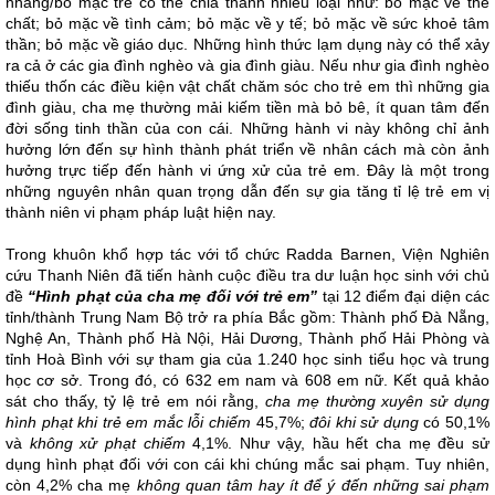
nhãng/bỏ mặc trẻ có thể chia thành nhiều loại như: bỏ mặc về thể
chất; bỏ mặc về tình cảm; bỏ mặc về y tế; bỏ mặc về sức khoẻ tâm
thần; bỏ mặc về giáo dục. Những hình thức lạm dụng này có thể xảy
ra cả ở các gia đình nghèo và gia đình giàu. Nếu như gia đình nghèo
thiếu thốn các điều kiện vật chất chăm sóc cho trẻ em thì những gia
đình giàu, cha mẹ thường mải kiếm tiền mà bỏ bê, ít quan tâm đến
đời sống tinh thần của con cái. Những hành vi này không chỉ ảnh
hưởng lớn đến sự hình thành phát triển về nhân cách mà còn ảnh
hưởng trực tiếp đến hành vi ứng xử của trẻ em. Đây là một trong
những nguyên nhân quan trọng dẫn đến sự gia tăng tỉ lệ trẻ em vị
thành niên vi phạm pháp luật hiện nay.
Trong khuôn khổ hợp tác với tổ chức Radda Barnen, Viện Nghiên
cứu Thanh Niên đã tiến hành cuộc điều tra dư luận học sinh với chủ
đề
“Hình phạt của cha mẹ đối với trẻ em”
tại 12 điểm đại diện các
tỉnh/thành Trung Nam Bộ trở ra phía Bắc gồm: Thành phố Đà Nẵng,
Nghệ An, Thành phố Hà Nội, Hải Dương, Thành phố Hải Phòng và
tỉnh Hoà Bình với sự tham gia của 1.240 học sinh tiểu học và trung
học cơ sở. Trong đó, có 632 em nam và 608 em nữ. Kết quả khảo
sát cho thấy, tỷ lệ trẻ em nói rằng,
cha mẹ thường xuyên sử dụng
hình phạt khi trẻ em mắc lỗi chiếm
45,7%;
đôi khi sử dụng
có 50,1%
và
không xử phạt chiếm
4,1%. Như vậy, hầu hết cha mẹ đều sử
dụng hình phạt đối với con cái khi chúng mắc sai phạm. Tuy nhiên,
còn 4,2% cha mẹ
không quan tâm hay ít để ý đến những sai phạm