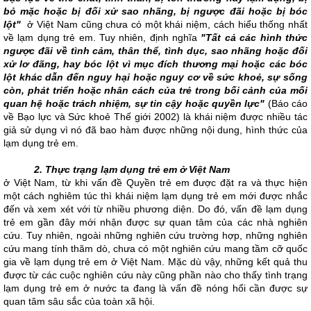
bỏ mặc hoặc bị đối xử sao nhãng, bị ngược đãi hoặc bị bóc
lột"
ở Việt Nam cũng chưa có một khái niệm, cách hiểu thống nhất
về lạm dụng trẻ em. Tuy nhiên, định nghĩa
"Tất cả các hình thức
ngược đãi về tình cảm, thân thể, tình dục, sao nhãng hoặc đối
xử lơ đãng, hay bóc lột vì mục đích thương mại hoặc các bóc
lột khác dẫn đến nguy hại hoặc nguy cơ về sức khoẻ, sự sống
còn, phát triển hoặc nhân cách của trẻ trong bối cảnh của mối
quan hệ hoặc trách nhiệm, sự tin cậy hoặc quyền lực"
(Báo cáo
về Bạo lực và Sức khoẻ Thế giới 2002) là khái niệm được nhiều tác
giả sử dụng vì nó đã bao hàm được những nội dung, hình thức của
lạm dụng trẻ em.
2. Thực trạng lạm dụng trẻ em ở Việt Nam
ở Việt Nam, từ khi vấn đề Quyền trẻ em được đặt ra và thực hiện
một cách nghiêm túc thì khái niệm lạm dụng trẻ em mới được nhắc
đến và xem xét với từ nhiều phương diện. Do đó, vấn đề lạm dụng
trẻ em gần đây mới nhận được sự quan tâm của các nhà nghiên
cứu. Tuy nhiên, ngoài những nghiên cứu trường hợp, những nghiên
cứu mang tính thăm dò, chưa có một nghiên cứu mang tầm cỡ quốc
gia về lạm dụng trẻ em ở Việt Nam. Mặc dù vậy, những kết quả thu
được từ các cuộc nghiên cứu này cũng phần nào cho thấy tình trạng
lạm dụng trẻ em ở nước ta đang là vấn đề nóng hổi cần được sự
quan tâm sâu sắc của toàn xã hội.