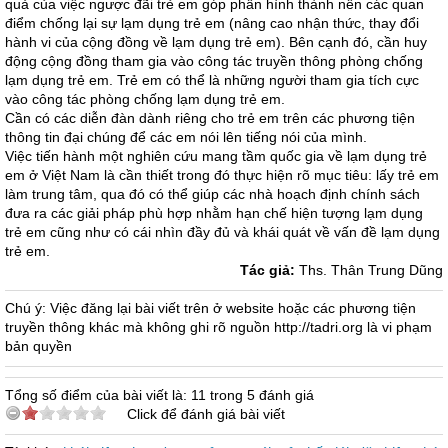
quả của việc ngược đãi trẻ em góp phần hình thành nên các quan
điểm chống lại sự lạm dụng trẻ em (nâng cao nhận thức, thay đổi
hành vi của cộng đồng về lạm dụng trẻ em). Bên cạnh đó, cần huy
động cộng đồng tham gia vào công tác truyền thông phòng chống
lạm dụng trẻ em. Trẻ em có thể là những người tham gia tích cực
vào công tác phòng chống lạm dụng trẻ em.
Cần có các diễn đàn dành riêng cho trẻ em trên các phương tiện
thông tin đại chúng để các em nói lên tiếng nói của mình.
Việc tiến hành một nghiên cứu mang tầm quốc gia về lạm dụng trẻ
em ở Việt Nam là cần thiết trong đó thực hiện rõ mục tiêu: lấy trẻ em
làm trung tâm, qua đó có thể giúp các nhà hoạch định chính sách
đưa ra các giải pháp phù hợp nhằm hạn chế hiện tượng lạm dụng
trẻ em cũng như có cái nhìn đầy đủ và khái quát về vấn đề lạm dụng
trẻ em.
Tác giả:
Ths. Thân Trung Dũng
Chú ý: Việc đăng lại bài viết trên ở website hoặc các phương tiện
truyền thông khác mà không ghi rõ nguồn http://tadri.org là vi phạm
bản quyền
Tổng số điểm của bài viết là: 11 trong 5 đánh giá
Click để đánh giá bài viết