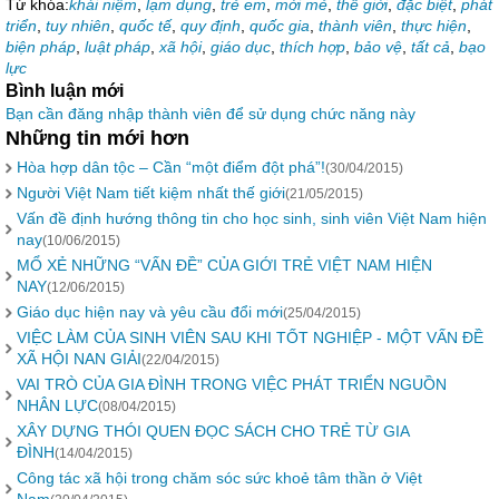
Từ khóa:
khái niệm
,
lạm dụng
,
trẻ em
,
mới mẻ
,
thế giới
,
đặc biệt
,
phát
triển
,
tuy nhiên
,
quốc tế
,
quy định
,
quốc gia
,
thành viên
,
thực hiện
,
biện pháp
,
luật pháp
,
xã hội
,
giáo dục
,
thích hợp
,
bảo vệ
,
tất cả
,
bạo
lực
Bình luận mới
Bạn cần đăng nhập thành viên để sử dụng chức năng này
Những tin mới hơn
Hòa hợp dân tộc – Cần “một điểm đột phá”!
(30/04/2015)
Người Việt Nam tiết kiệm nhất thế giới
(21/05/2015)
Vấn đề định hướng thông tin cho học sinh, sinh viên Việt Nam hiện
nay
(10/06/2015)
MỔ XẺ NHỮNG “VẤN ĐỀ” CỦA GIỚI TRẺ VIỆT NAM HIỆN
NAY
(12/06/2015)
Giáo dục hiện nay và yêu cầu đổi mới
(25/04/2015)
VIỆC LÀM CỦA SINH VIÊN SAU KHI TỐT NGHIỆP - MỘT VẤN ĐỀ
XÃ HỘI NAN GIẢI
(22/04/2015)
VAI TRÒ CỦA GIA ĐÌNH TRONG VIỆC PHÁT TRIỂN NGUỒN
NHÂN LỰC
(08/04/2015)
XÂY DỰNG THÓI QUEN ĐỌC SÁCH CHO TRẺ TỪ GIA
ĐÌNH
(14/04/2015)
Công tác xã hội trong chăm sóc sức khoẻ tâm thần ở Việt