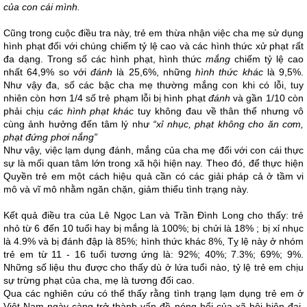
của con cái mình.
Cũng trong cuộc điều tra này, trẻ em thừa nhận việc cha mẹ sử dụng
hình phạt đối với chúng chiếm tỷ lệ cao và các hình thức xử phạt rất
đa dạng. Trong số các hình phạt, hình thức
mắng
chiếm tỷ lệ cao
nhất 64,9% so với
đánh
là 25,6%, những
hình thức khác
là 9,5%.
Như vậy đa, số các bậc cha mẹ thường mắng con khi có lỗi, tuy
nhiên còn hơn 1/4 số trẻ phạm lỗi bị hình phạt
đánh
và gần 1/10 còn
phải chịu
các hình phạt khác
tuy không đau về thân thể nhưng vô
cùng ảnh hưởng đến tâm lý như
“xỉ nhục, phạt không cho ăn cơm,
phạt đứng phơi nắng”
Như vậy, việc lạm dụng đánh, mắng của cha mẹ đối với con cái thực
sự là mối quan tâm lớn trong xã hội hiện nay. Theo đó, để thực hiện
Quyền trẻ em một cách hiệu quả cần có các giải pháp cả ở tầm vi
mô và vĩ mô nhằm ngăn chặn, giảm thiểu tình trạng này.
Kết quả điều tra của Lê Ngọc Lan và Trần Đình Long cho thấy: trẻ
nhỏ từ 6 đến 10 tuổi hay bị mắng là 100%; bị chửi là 18% ; bị xỉ nhục
là 4.9% và bị đánh đập là 85%; hình thức khác 8%, Tỵ lệ này ở nhóm
trẻ em từ 11 - 16 tuổi tương ứng là: 92%; 40%; 7.3%; 69%; 9%.
Những số liệu thu được cho thấy dù ở lứa tuổi nào, tỷ lệ trẻ em chịu
sự trừng phạt của cha, mẹ là tương đối cao.
Qua các nghiên cứu có thể thấy rằng tình trạng lạm dụng trẻ em ở
Việt Nam ngày càng trở thành vấn đề nóng hổi của xã hội hiện đại,