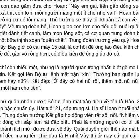
t con dao găm đưa cho Hoan: “Này em gái, tiện gặp dòng su
 xả thịt con lợn, mỗi người mang một ít cho nhẹ vai!”. Hoan bả
rưởng cứ để tôi mang. Thủ trưởng sẽ thấy tôi khuân cả con về 
ấy”. Về trung đoàn bộ, Hoan giao con lợn cho tiểu đội nuôi quâ
tiết đánh tiết canh, làm món lòng sốt, cả cơ quan trung đoàn 
ột bữa thịnh soạn “quên chết”. Trung đoàn trưởng yêu quý Ho
ấy. Bây giờ có cái máy 15 oát, là cơ hội để ông tạo điều kiện c
ề đó, gần với ông hơn, có điều kiện để ông giúp đỡ cô.
chỉ còn thiếu một, nhưng là người quan trọng nhất: biết gõ ma-l
tin. Kết gọi lên Bộ tư lệnh mặt trận “xin”. Trưởng ban quân l
Nam hay nữ?”. Kết đáp: “Ở đây có hai nữ rồi, thêm một nữ nữ
 một hầm cho tiện”.
nữ quân nhân dược Bộ tư lệnh mặt trận điều về tên là Hảo, 
ấp bậc chuẩn úy. Hát tuổi 21, cấp trung sĩ. Hạ sĩ Hoan ít tuổi nhấ
. Trung đoàn trưởng Kết gặp họ động viên rât sôi nổi. “Nhiệm 
 đồng chí sắp làm rất đặc biệt. Phải là những người có trí ti
ó thành tích mới được đưa về đây. Quái,duyên giời thế nào mà 
hí đều mang tên chữ đầu là H nhỉ! Vậy thì từ nay cứ gọi cái 