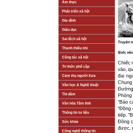
Ẩm thực
Phát triển xã hội
Gia đình
Giáo dục
Sai lệch xã hội
Truyện n
Thanh thiếu nhi
lệnh; nếu
Công tác xã hội
Chiếc 
Tri thức phổ cập
vào, q
đai ng
Cảm thụ người Xưa
Chung 
Văn học & Nghệ thuật
Đường 
Thi đàm
Phòng h
“Báo cá
Văn hóa Tâm linh
“Đồng 
Thông tin tư liệu
tiếp. 
Đồng c
Sức khỏe
được, 
Công nghệ thông tin