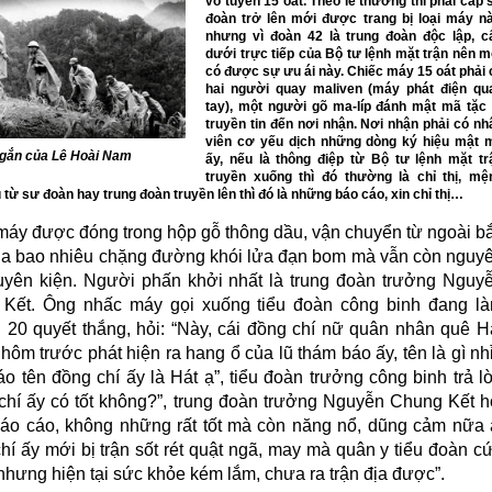
vô tuyến 15 oát. Theo lẽ thường thì phải cấp 
đoàn trở lên mới được trang bị loại máy nà
nhưng vì đoàn 42 là trung đoàn độc lập, c
dưới trực tiếp của Bộ tư lệnh mặt trận nên m
có được sự ưu ái này. Chiếc máy 15 oát phải 
hai người quay maliven (máy phát điện qu
tay), một người gõ ma-líp đánh mật mã tặc 
truyền tin đến nơi nhận. Nơi nhận phải có nh
viên cơ yếu dịch những dòng ký hiệu mật 
gắn của Lê Hoài Nam
ấy, nếu là thông điệp từ Bộ tư lệnh mặt tr
truyền xuống thì đó thường là chỉ thị, mệ
 từ sư đoàn hay trung đoàn truyền lên thì đó là những báo cáo, xin chỉ thị…
máy được đóng trong hộp gỗ thông dầu, vận chuyển từ ngoài b
ua bao nhiêu chặng đường khói lửa đạn bom mà vẫn còn nguy
uyên kiện. Người phấn khởi nhất là trung đoàn trưởng Nguy
Kết. Ông nhấc máy gọi xuống tiểu đoàn công binh đang l
20 quyết thắng, hỏi: “Này, cái đồng chí nữ quân nhân quê H
ôm trước phát hiện ra hang ổ của lũ thám báo ấy, tên là gì nhỉ
o tên đồng chí ấy là Hát ạ”, tiểu đoàn trưởng công binh trả lờ
chí ấy có tốt không?”, trung đoàn trưởng Nguyễn Chung Kết h
“Báo cáo, không những rất tốt mà còn năng nổ, dũng cảm nữa 
hí ấy mới bị trận sốt rét quật ngã, may mà quân y tiểu đoàn c
nhưng hiện tại sức khỏe kém lắm, chưa ra trận địa được”.