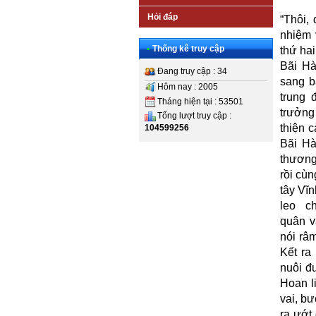
Hỏi đáp
“Thôi,
nhiệm 
•
Thống kê truy cập
thứ hai
Bãi Hà
Đang truy cập : 34
sang b
Hôm nay : 2005
trung 
Tháng hiện tại : 53501
trưởng
Tổng lượt truy cập :
thiện 
104599256
Bãi Hà
thương
rồi cùn
tây Vĩn
leo ch
quân v
nói râ
Kết ra
nuôi đ
Hoan l
vai, b
ra ướt