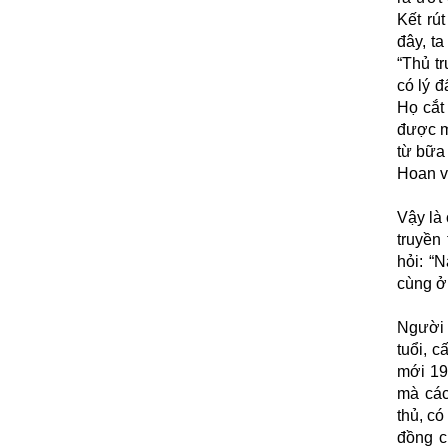
Kết rú
đây, ta
“Thủ t
có lý đ
Họ cắt 
được m
từ bữa 
Hoan v
Vậy là 
truyền 
hỏi: “
cùng ở
Người 
tuổi, c
mới 19
mà các
thủ, c
đồng c