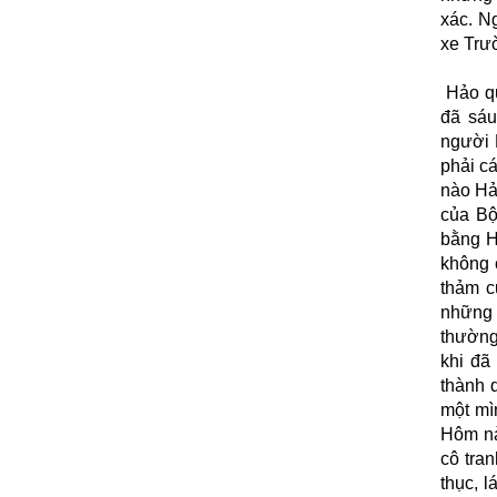
xác. Ng
xe Trư
Hảo qu
đã sáu
người 
phải cá
nào Hảo
của Bộ
bằng H
không c
thảm c
những 
thường 
khi đã
thành 
một mì
Hôm nà
cô tran
thục, 