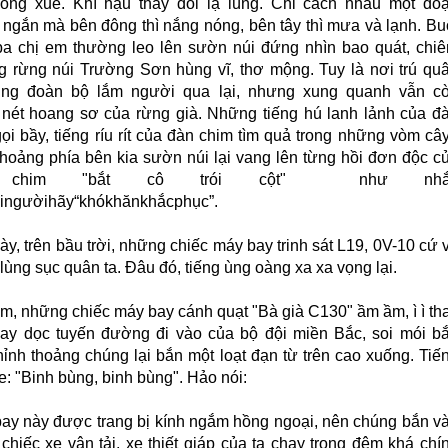
ông xuể. Khí hậu thay đổi lạ lùng. Chỉ cách nhau một đo
ngắn mà bên đông thì nắng nóng, bên tây thì mưa và lạnh. Bu
ba chị em thường leo lên sườn núi đứng nhìn bao quát, chi
 rừng núi Trường Sơn hùng vĩ, thơ mộng. Tuy là nơi trú qu
ung đoàn bộ lắm người qua lại, nhưng xung quanh vẫn c
nét hoang sơ của rừng già. Những tiếng hú lanh lảnh của đ
i bầy, tiếng ríu rít của đàn chim tìm quả trong những vòm cây
thoảng phía bên kia sườn núi lại vang lên từng hồi đơn độc c
 chim "bắt cô trói cột" như nhắ
ingườihãy“khókhănkhắcphục”.
y, trên bầu trời, những chiếc máy bay trinh sát L19, 0V-10 cứ 
 lùng sục quân ta. Đâu đó, tiếng ùng oàng xa xa vọng lại.
m, những chiếc máy bay cánh quạt "Bà già C130" ầm ầm, ì ì th
ay dọc tuyến đường đi vào của bộ đội miền Bắc, soi mói b
hỉnh thoảng chúng lại bắn một loạt đạn từ trên cao xuống. Tiế
: "Binh bùng, binh bùng". Hảo nói:
ay này được trang bị kính ngắm hồng ngoại, nên chúng bắn v
chiếc xe vận tải, xe thiết giáp của ta chạy trong đêm khá chí