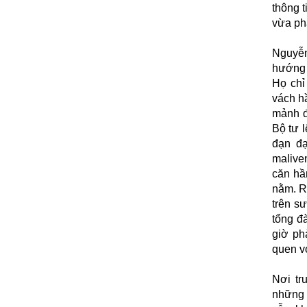
thông 
vừa ph
Nguyễn
hướng 
Họ chỉ
vách h
mảnh đ
Bộ tư 
đạn đạ
malive
căn hầ
nằm. Rồ
trên s
tổng đ
giờ ph
quen vớ
Nơi tr
những 