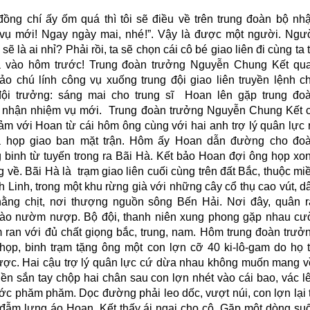
 đồng chí ấy ốm quá thì tôi sẽ điều về trên trung đoàn bộ nh
vụ mới! Ngay ngày mai, nhé!”. Vậy là được một người. Ngư
 sẽ là ai nhỉ? Phải rồi, ta sẽ chọn cái cô bé giao liên đi cùng ta 
 vào hôm trước! Trung đoàn trưởng Nguyễn Chung Kết qu
ảo chú lính công vụ xuống trung đội giao liên truyền lệnh c
đội trưởng: sáng mai cho trung sĩ Hoan lên gặp trung đo
 nhận nhiệm vụ mới. Trung đoàn trưởng Nguyễn Chung Kết 
cảm với Hoan từ cái hôm ông cùng với hai anh trợ lý quân lực 
 họp giao ban mặt trận. Hôm ấy Hoan dẫn đường cho đo
 binh từ tuyến trong ra Bãi Hà. Kết bảo Hoan đợi ông họp xo
g về. Bãi Hà là trạm giao liên cuối cùng trên đất Bắc, thuộc mi
h Linh, trong một khu rừng già với những cây cổ thụ cao vút, d
ằng chịt, nơi thượng nguồn sông Bến Hải. Nơi đây, quân r
ào nườm nượp. Bộ đội, thanh niên xung phong gặp nhau cư
m ran với đủ chất giọng bắc, trung, nam. Hôm trung đoàn trưở
 họp, binh trạm tặng ông một con lợn cỡ 40 ki-lô-gam do họ 
ược. Hai cậu trợ lý quân lực cứ dừa nhau không muốn mang v
iền sắn tay chộp hai chân sau con lợn nhét vào cái bao, vác l
ước phăm phăm. Dọc đường phải leo dốc, vượt núi, con lợn lại 
 đẫm lưng áo Hoan. Kết thấy ái ngại cho cô. Gặp một dòng suố