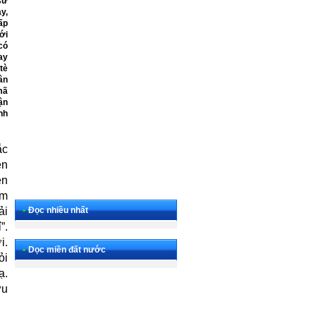
sư
y,
ấp
ới
có
ay
tè
ân
mã
ận
nh
ắc
ên
ễn
àm
ải
•
Đọc nhiều nhất
”.
i.
•
Dọc miền đất nước
ỏi
ạ.
ứu