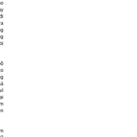
ho
ây
đi
ứa
ng
ng
bị
bộ
co
ng
há
vì
ại
àm
ên
ăm