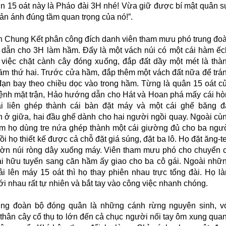
tin 15 oát này là Pháo đài 3H nhé! Vừa giữ được bí mật quân s
ản ánh đúng tầm quan trọng của nó!”.
 Chung Kết phân công đích danh viên tham mưu phó trung đo
dẫn cho 3H làm hầm. Đấy là một vách núi có một cái hàm ếc
 việc chặt cành cây đóng xuống, đắp đất dầy một mét là thà
ầm thứ hai. Trước cửa hầm, đắp thêm một vách đất nữa để trá
ạn bay theo chiều dọc vào trong hầm. Từng là quân 15 oát c
lệnh mặt trận, Hảo hướng dẫn cho Hát và Hoan phá mấy cái h
i liên ghép thành cái bàn đặt máy và một cái ghế băng đ
n ở giữa, hai đầu ghế dành cho hai người ngồi quay. Ngoài cù
m họ dùng tre nứa ghép thành một cái giường đủ cho ba ngư
i họ thiết kế được cả chỗ đặt giá súng, đặt ba lô. Họ đặt ăng-t
ườn núi ròng dây xuống máy. Viên tham mưu phó cho chuyển 
ài hữu tuyến sang căn hầm ấy giao cho ba cô gái. Ngoài nhữ
ải lên máy 15 oát thì họ thay phiên nhau trực tổng đài. Họ l
i nhau rất tự nhiên và bắt tay vào công việc nhanh chóng.
ung đoàn bộ đóng quân là những cánh rừng nguyên sinh, v
thân cây cổ thụ to lớn đến cả chục người nối tay ôm xung qua