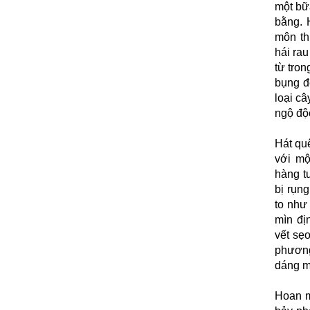
một bữ
bằng. 
môn th
hái ra
từ tron
bụng đ
loại câ
ngộ độc
Hát qu
với mộ
hàng t
bị rụn
to như
mìn đị
vết sẹ
phương
dáng m
Hoan m