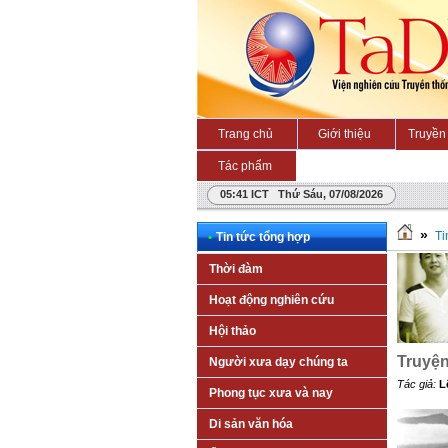
Trang chủ
Giới thiệu
Truyền 
Tác phẩm
05:41 ICT Thứ Sáu, 07/08/2026
»
Ti
•
Tin tức tổng hợp
Thời đàm
Hoạt động nghiên cứu
Hội thảo
Truyện
Người xưa dạy chúng ta
Tác giả:
L
Phong tục xưa và nay
Di sản văn hóa