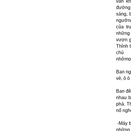
vẫn kh
đường 
sáng, 
ngưỡng
của tr
những 
vượn gọ
Thỉnh 
chú
nhởmọ
Ban ngà
vè, ò ò
Ban đê
nhau b
phá. T
nổ nghe
-Máy b
những 