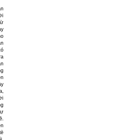
ận
ời
từ
ay
ho
àn
có
ra
àn
ng
ền
ây
a,
ời
ng
tự
ề.
ên
tè
i,