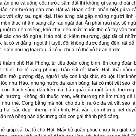
a ăn phụ và uống cốc nước sâm đất thì không gì sảng khoái c
Hảo còn hướng dẫn cho Hát và Hoan cách phân biệt giữa c
ục với cây rau ngải dại. Hảo từng bắt gặp những người lính 
u môn thục nhầm sang cây rau ngải dại. Ăn phải rau này, sẽ ng
g ruột ra đến miệng, khó chịu đến mức muốn thò cả tay vào tro
ể cào cho đỡ ngứa. Hảo nói, đi kiếm rau rừng, gặp tất cả nhữ
y, lá có vị đắng, ngọt thì tuyệt đối không được đụng đến, rất dễ 
. Còn những loại rau lá có vị chua có thể vô tư ăn được.
ê thành phố Hải Phòng, từ tiểu đoàn công binh lên trung đoàn 
t chiếc ba lô căng phồng. Trận sốt rét khiến Hát phải nằm 
uần, mới gượng dậy, người hãy con khật khừ, èo uột. Hát khô
g tóc như Hảo, nhưng nước da xanh bủng, lại có một vết sẹo k
 con thạch sùng đậu trên má, hậu quả của một lần bị thương 
nh hướng. Không đủ thuốc men, vết thương nhiễm trùng để l
o như thế. Công bằng mà nói, cho dù bị nước da và vết sẹo l
 hại sắc đẹp, nhưng nhìn tinh, Hát vẫn còn những nét duy
ặn mà nồng nàn đặc trưng của con gái thành phố cảng.
ở giúp cái ba lô cho Hát. Mấy bộ quân phục chưa kịp giặt, d