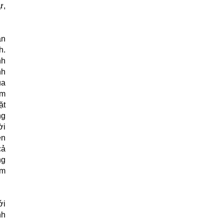
ự,
àn
h.
nh
nh
ủa
òm
ặt
ng
ời
en
cả
ng
àm
ới
nh