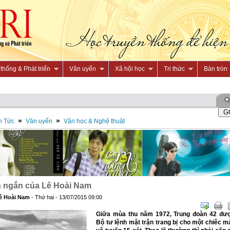
thống & Phát triển
Văn uyển
Xã hội học
Tri thức
Bàn tròn
»
»
n Tức
Văn uyển
Văn học & Nghệ thuật
 ngắn của Lê Hoài Nam
ê Hoài Nam
- Thứ hai - 13/07/2015 09:00
Giữa mùa thu năm 1972, Trung đoàn 42 đư
Bộ tư lệnh mặt trận trang bị cho một chiêc m