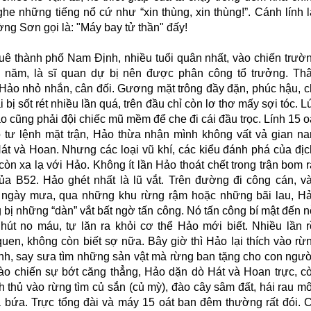
he những tiếng nổ cứ như “xin thùng, xin thùng!”. Cánh lính l
ờng Sơn gọi là: "Máy bay tử thần" đấy!
ê thành phố Nam Định, nhiều tuổi quân nhất, vào chiến trườ
 năm, là sĩ quan dự bị nên được phân công tổ trưởng. Th
Hảo nhỏ nhắn, cân đối. Gương mặt trông đầy đặn, phúc hậu, c
i bị sốt rét nhiều lần quá, trên đầu chỉ còn lơ thơ mấy sợi tóc. L
 cũng phải đội chiếc mũ mềm để che đi cái đầu trọc. Lính 15 o
 tư lệnh mặt trận, Hảo thừa nhận mình không vất vả gian n
át và Hoan. Nhưng các loại vũ khí, các kiểu đánh phá của đị
òn xa lạ với Hảo. Không ít lần Hảo thoát chết trong trận bom r
ủa B52. Hảo ghét nhất là lũ vắt. Trên đường đi công cán, v
ngày mưa, qua những khu rừng rậm hoặc những bãi lau, H
bị những “dàn” vắt bất ngờ tấn công. Nó tấn công bí mật đến n
 hút no máu, tự lăn ra khỏi cơ thể Hảo mới biết. Nhiều lần r
quen, không còn biết sợ nữa. Bây giờ thì Hảo lại thích vào rừ
nh, say sưa tìm những sản vật mà rừng ban tặng cho con ngườ
o chiến sự bớt căng thẳng, Hảo dặn dò Hát và Hoan trực, c
h thủ vào rừng tìm củ sắn (củ mỳ), đào cây sâm đất, hái rau m
lá bứa. Trực tổng đài và máy 15 oát ban đêm thường rất đói. 