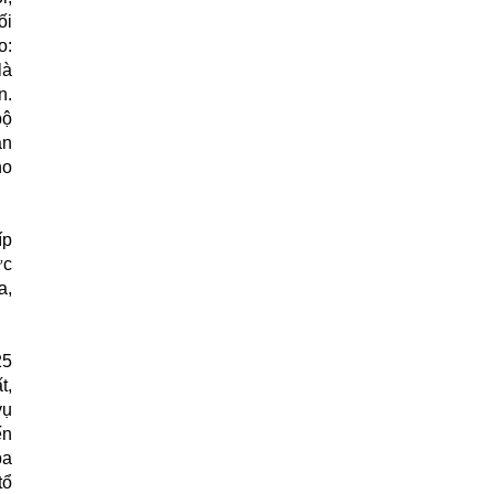
ối
o:
là
n.
bộ
an
ho
íp
ực
a,
25
t,
vụ
ến
ba
tổ