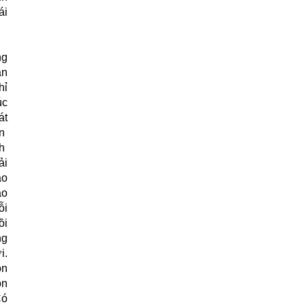
ái
ng
ân
hỉ
úc
át
an
ch
ải
ào
ảo
ỗi
ồi
ng
i.
òn
ôn
Có