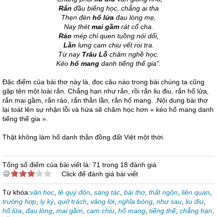
Rắn
đầu biếng học, chẳng ai tha
Thẹn đèn
hổ lửa
đau lòng mẹ,
Nay thét
mai gầm
rát cổ cha.
Ráo
mép chỉ quen tuồng nói dối,
Lằn
lưng cam chịu vết roi tra.
Từ nay
Trâu Lỗ
chăm nghề học.
Kẻo
hổ mang
danh tiếng thế gia”.
Đặc điểm của bài thơ này là, đọc câu nào trong bài chúng ta cũng
gặp tên một loài rắn. Chẳng hạn như rắn, rồi rắn liu điu, rắn hổ lửa,
rắn mai gầm, rắn ráo, rắn thằn lằn, rắn hổ mang...Nội dung bài thơ
lại toát lên sự nhận lỗi và hứa sẽ chăm học hơn « kéo hổ mang danh
tiếng thế gia ».
Thật không làm hổ danh thần đồng đất Việt một thời.
Tổng số điểm của bài viết là: 71 trong 18 đánh giá
Click để đánh giá bài viết
Từ khóa:
văn học
,
lê quý đôn
,
sáng tác
,
bài thơ
,
thất ngôn
,
liên quan
,
trường hợp
,
ly kỳ
,
quở trách
,
vâng lời
,
nghĩa bóng
,
như sau
,
liu điu
,
hổ lửa
,
đau lòng
,
mai gầm
,
cam chịu
,
hổ mang
,
tiếng thế
,
chẳng hạn
,