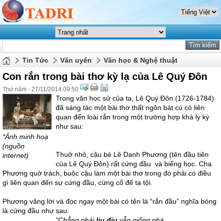
Tin Tức
Văn uyển
Văn học & Nghệ thuật
Con rắn trong bài thơ kỳ lạ của Lê Quý Đôn
Thứ năm - 27/11/2014 09:50
Trong văn học sử của ta, Lê Quý Đôn (1726-1784)
đã sáng tác một bài thơ thất ngôn bát cú có liên
quan đến loài rắn trong một trường hợp khá ly kỳ
như sau:
*Ảnh minh hoạ
(nguồn
Thuở nhỏ, cậu bé Lê Danh Phương (tên đầu tiên
internet)
của Lê Quý Đôn) rất cứng đầu và biếng học. Cha
Phương quở trách, buộc cậu làm một bài thơ trong đó phải có điều
gì liên quan đến sự cứng đầu, cứng cổ để tạ tội.
Phương vâng lời và đọc ngay một bài có tên là “rắn đầu” nghĩa bóng
là cứng đầu như sau:
“Chẳng phải
liu điu
vẫn giống nhà,