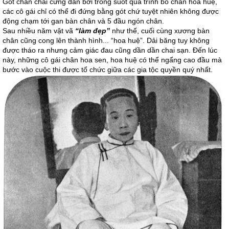
Gót chân chai cứng dần bởi trong suốt quá trình bó chân hoa huệ,
các cô gái chỉ có thể đi đứng bằng gót chứ tuyệt nhiên không được
động chạm tới gan bàn chân và 5 đầu ngón chân.
Sau nhiều năm vật vã
“làm đẹp”
như thế, cuối cùng xương bàn
chân cũng cong lên thành hình... “hoa huệ”. Dải băng tuy không
được tháo ra nhưng cảm giác đau cũng dần dần chai sạn. Đến lúc
này, những cô gái chân hoa sen, hoa huệ có thể ngẩng cao đầu mà
bước vào cuộc thi được tổ chức giữa các gia tộc quyền quý nhất.