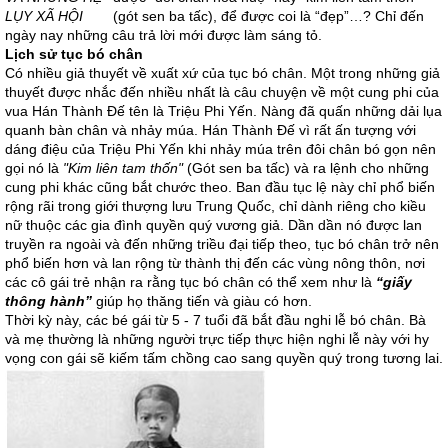
LỤY XÃ HỘI
(gót sen ba tấc), để được coi là “đẹp”…? Chỉ đến
ngày nay những câu trả lời mới được làm sáng tỏ.
Lịch sử tục bó chân
Có nhiều giả thuyết về xuất xứ của tục bó chân. Một trong những giả
thuyết được nhắc đến nhiều nhất là câu chuyện về một cung phi của
vua Hán Thành Đế tên là Triệu Phi Yến. Nàng đã quấn những dải lụa
quanh bàn chân và nhảy múa. Hán Thành Đế vì rất ấn tượng với
dáng điệu của Triệu Phi Yến khi nhảy múa trên đôi chân bó gọn nên
gọi nó là
"Kim liên tam thốn"
(Gót sen ba tấc) và ra lệnh cho những
cung phi khác cũng bắt chước theo. Ban đầu tục lệ này chỉ phổ biến
rộng rãi trong giới thượng lưu Trung Quốc, chỉ dành riêng cho kiều
nữ thuộc các gia đình quyền quý vương giả. Dần dần nó được lan
truyền ra ngoài và đến những triều đại tiếp theo, tục bó chân trở nên
phổ biến hơn và lan rộng từ thành thị đến các vùng nông thôn, nơi
các cô gái trẻ nhận ra rằng tục bó chân có thể xem như là
“giấy
thông hành”
giúp họ thăng tiến và giàu có hơn.
Thời kỳ này, các bé gái từ 5 - 7 tuổi đã bắt đầu nghi lễ bó chân. Bà
và mẹ thường là những người trực tiếp thực hiện nghi lễ này với hy
vọng con gái sẽ kiếm tấm chồng cao sang quyền quý trong tương lai.