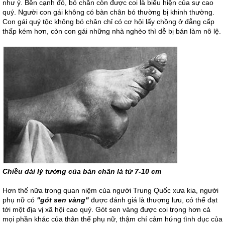
như ý. Bên cạnh đó, bó chân còn được coi là biểu hiện của sự cao
quý. Người con gái không có bàn chân bó thường bị khinh thường.
Con gái quý tộc không bó chân chỉ có cơ hội lấy chồng ở đẳng cấp
thấp kém hơn, còn con gái những nhà nghèo thì dễ bị bán làm nô lệ.
Chiều dài lý tưởng của bàn chân là từ 7-10 cm
Hơn thế nữa trong quan niệm của người Trung Quốc xưa kia, người
phụ nữ có
"gót sen vàng"
được đánh giá là thượng lưu, có thể đạt
tới một địa vị xã hội cao quý. Gót sen vàng được coi trọng hơn cả
mọi phần khác của thân thể phụ nữ, thậm chí cảm hứng tình dục của