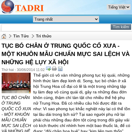
Tin Tức
Tri thức
TỤC BÓ CHÂN Ở TRUNG QUỐC CỔ XƯA -
MỘT KHUÔN MẪU CHUẨN MỰC SAI LỆCH VÀ
NHỮNG HỆ LỤY XÃ HỘI
Thứ hai - 30/06/2014 11:02
Thế giới có vô vàn những phong tục kỳ quái, những
hình thức làm đẹp kinh dị. Song, tục bó chân ở xã
hội Trung Hoa cổ đại có lẽ là một trong những tập
tụ làm đẹp vô cùng quái dị, gây ra những đau đớn
TỤC BÓ CHÂN
khôn cùng, thậm chí tàn tật cho nhiều thế hệ phụ
Ở TRUNG
nữ Trung Hoa. Đã có nhiều câu hỏi được đặt ra
QUỐC CỔ XƯA
như: Vì sao phong tục khắc nghiệt này lại có thể tồn
- MỘT KHUÔN
tại lâu dài trong lịch sử? Tại sao người phụ nữ lại
MẪU CHUẨN
phải chịu những đau đớn tột cùng trong đôi giày vải
MỰC SAI LỆCH
có kích thước chỉ nhỉnh hơn một bao thuốc lá, để có
VÀ NHỮNG HỆ
được “đôi chân hoa huệ” hay “kim liên tam thốn”