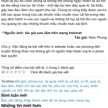
nhận lại tục bó chân chúng ta không thể không ngạc nhiên về sự tồn
tại dai dẳng của tục bó chân - một tập tục làm đẹp quái dị, hà khắc,
gây bao đau đớn cho người phụ nữ. Chúng ta cũng thấy được vai trò
hết sức quan trọng của các khuôn mẫu chuẩn mực xã hội trong việc
quy định hành vi của con người và những hệ luỵ xã hội khi con người
mù quáng tin vào những khuôn mẫu chuẩn mực sai lệch.
* Nguồn ảnh: tác giả sưu tầm trên mạng Internet
Tác giả:
Nam Phong
Chú ý: Việc đăng lại bài viết trên ở website hoặc các phương tiện
truyền thông khác mà không ghi rõ nguồn http://tadri.org là vi phạm
bản quyền
Tổng số điểm của bài viết là: 1 trong 1 đánh giá
Click để đánh giá bài viết
Từ khóa:
thế giới
,
phong tục
,
kỳ quái
,
kinh dị
,
xã hội
,
có lẽ
,
quái dị
,
đau đớn
,
thậm chí
,
tàn tật
,
thế hệ
,
phụ nữ
,
câu hỏi
,
vì sao
,
khắc
nghiệt
,
có thể
,
tồn tại
,
lâu dài
,
lịch sử
,
tại sao
,
giày vải
Bình luận mới
Bạn cần đăng nhập thành viên để sử dụng chức năng này
Những tin mới hơn