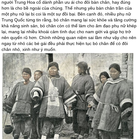
người Trung Hoa cổ dành phần ưu ái cho đôi bàn chân, hay đúng
hơn là cho bề ngoài của chúng. Thế nhưng yêu bàn chân trần của
một phụ nữ lại bị coi là một sự đồi bại. Bên cạnh đó, nhiều phụ nữ
Trung Quốc từng tin rằng, bó chân mang lại sức khỏe và tăng cường
khả năng sinh sản, bó chân còn có thể làm cho âm đạo phụ nữ khép
lại, mang lại nhiều khoái cảm tình dục cho nam giới và giúp họ trở
nên quyến rũ hơn. Chính những quan niệm sai lầm như vậy cho nên
ngay từ nhỏ các bé gái đều phải thực hiện tục bó chân để có đôi
chân nhỏ, xinh như ý muốn.