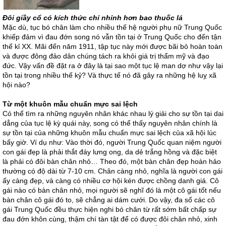
Đôi giầy cổ có kích thức chỉ nhỉnh hơn bao thuốc lá
Mặc dù, tục bó chân làm cho nhiều thế hệ người phụ nữ Trung Quốc
khiếp đảm vì đau đớn song nó vẫn tồn tại ở Trung Quốc cho đến tận
thế kỉ XX. Mãi đến năm 1911, tập tục này mới được bãi bỏ hoàn toàn
và được đông đảo dân chúng tách ra khỏi giá trị thẩm mỹ và đạo
đức. Vậy vấn đề đặt ra ở đây là tại sao một tục lệ man dợ như vậy lại
tồn tại trong nhiều thế kỷ? Và thực tế nó đã gây ra những hệ luỵ xã
hội nào?
Từ một khuôn mẫu chuẩn mực sai lệch
Có thể tìm ra những nguyên nhân khác nhau lý giải cho sự tồn tại dai
dẳng của tục lệ kỳ quái này, song có thể thấy nguyên nhân chính là
sự tồn tại của những khuôn mẫu chuẩn mực sai lệch của xã hội lúc
bấy giờ. Ví dụ như: Vào thời đó, người Trung Quốc quan niệm người
con gái đẹp là phải thắt đáy lưng ong, da dẻ trắng hồng và đặc biệt
là phải có đôi bàn chân nhỏ… Theo đó, một bàn chân đẹp hoàn hảo
thường có độ dài từ 7-10 cm. Chân càng nhỏ, nghĩa là người con gái
ấy càng đẹp, và càng có nhiều cơ hội kén được chồng danh giá. Cô
gái nào có bàn chân nhỏ, mọi người sẽ nghĩ đó là một cô gái tốt nếu
bàn chân cô gái đó to, sẽ chẳng ai dám cưới. Do vậy, đa số các cô
gái Trung Quốc đều thực hiện nghi bó chân từ rất sớm bất chấp sự
đau đớn khôn cùng, thậm chí tàn tật để có được đôi chân nhỏ, xinh