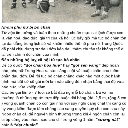
Nhóm phụ nữ bị bó chân
Từ việc tin tưởng và tuân theo những chuẩn mực sai lệch được xem
là văn hoá, đạo đức, giá trị của xã hội lúc bấy giờ mà tục bó chân tồn
tại dai dẳng trong lịch sử và khiến nhiều thế hệ phụ nữ Trung Quốc
đã phải chịu đựng sự đau đớn kéo dài, thậm chí tàn tật không thể đi
lại trên chính đôi chân của mình.
Đến những hệ luỵ xã hội từ tục bó chân
Để có được
“đôi chân hoa huệ”
hay
“gót sen vàng”
đẹp hoàn
hảo, phụ nữ Trung Hoa ra sức căng chặt vải buộc chân cho thêm
phần đau đớn. Để rồi tục bó chân chẳng khác nào một cuộc hành
hình mà bất cứ cô gái mới lớn nào cũng đón nhận bằng thái độ vừa
háo hức, vừa khiếp đảm.
Các bé gái lên 5 - 7 tuổi sẽ bắt đầu nghi lễ bó chân. Bà và mẹ
thường là những người trực tiếp buộc dải băng (dài 2,5 m, rộng 5 cm
) vòng quanh chân cô con gái nhỏ với suy nghĩ càng chặt thì càng có
hy vọng kiếm được tấm chồng cao sang quyền quý cho con sau này.
Ngón chân cái để nguyên bình thường trong khi 4 ngón chân còn lại
bị ép cứng vào nhau, sao cho chỉ trong vòng 1 năm
“xương nát”
nhừ là
“đạt chuẩn”.