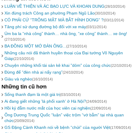
LUẬN VỀ THIỆN VÀ ÁC BẠO LỰC VÀ KHOAN DUNG
(28/10/2014)
Xin đừng trách Công an phường Phạm Ngũ Lão
(30/10/2014)
CÓ PHẢI CỨ “TRÔNG MẶT MÀ BẮT HÌNH DONG” ?
(03/11/2014)
Tăng phí sử dụng đường bộ đối với xe máy
(03/11/2014)
Úm ba la “nhà công” thành… nhà ông, “xe công” thành… xe ông!
(27/10/2014)
BA ĐỒNG MỘT MỚ ĐÀN ÔNG...
(27/10/2014)
Những câu nói đã thành huyền thoại của Đại tướng Võ Nguyên
Giáp
(22/10/2014)
Chuyện những khối tài sản kê khai "dỏm" của công chức
(22/10/2014)
Đừng để “đèn nhà ai nấy rạng”
(24/10/2014)
Giàu và nghèo
(16/10/2014)
Những tin cũ hơn
Sống thanh đạm là một giá trị
(03/10/2014)
Ai đang giết những 'lá phổi xanh' ở Hà Nội?
(24/09/2014)
Hồi ký đẫm nước mắt của học viên cai nghiện
(22/09/2014)
Ông Dương Trung Quốc “luận” việc trộm “vớ bẫm” tại nhà quan
chức
(20/09/2014)
GS Đặng Cảnh Khanh nói về bệnh “chửi” của người Việt
(17/09/2014)