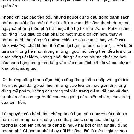
nhân viên văn phòng, ông thường làm việc 14h mỗi ngày, lắm lúc
quên ăn.
Không chỉ các bậc tiền bối, những người đứng đầu trong danh sách
những người giàu nhất thế giới đã lựa chọn lối sống thanh đạm, mà
ngay cả những triệu phú trẻ thuộc thế hệ 8x như: Aaron Patzer cũng
nói rằng “ Sự giàu có cần phải có một mục đích lớn hơn, thay vì
những ngôi nhà rộng và những chiếc xe cáu cạnh”, hay với Dustin
Mokovitz “vật chất không thể đem lại hạnh phúc cho bạn”,… Với khối
tài sản không hề nhỏ nhưng những người nổi tiếng trên đều lựa chọn
cuộc sống tiết kiệm, không phải dùng tiền cho những chiếc xe hơi
cáu cạnh hạng sang mà dùng vào các mục đích xã hội và các dự án
khai phá, sáng tạo.
Xu hướng sống thanh đạm hiện cũng đang thâm nhập vào giới trẻ.
Trên thế giới đang xuất hiện những trào lưu ăn mặc giản dị không
dùng mỹ phẩm, không chú trọng tới việc trang điểm, đề cao vẻ đẹp
tự nhiên của con người đề cao các giá trị của thiên nhiên, các giá trị
của tâm hồn.
Tài nguyên của hành tinh chúng ta có hạn, nếu như có cái nhìn xa
hơn, cẩn trọng hơn, chúng ta sẽ thấy, cuộc sống của chúng ta,
tương lai con em chúng ta đang bị nguy hại bởi chính sự tiêu dùng
hoang phí. Chúng ta phải thay đổi lối sống. Đó là điều lí giải vì sao