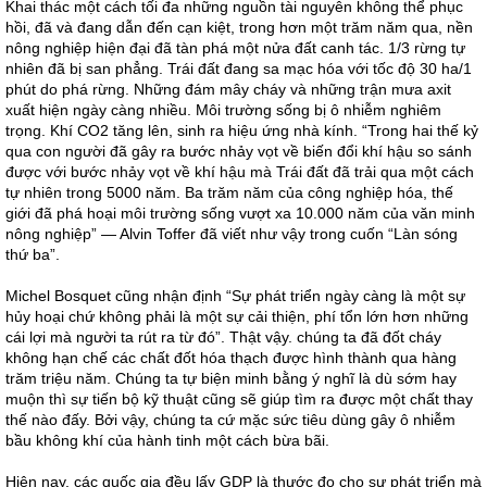
Khai thác một cách tối đa những nguồn tài nguyên không thể phục
hồi, đã và đang dẫn đến cạn kiệt, trong hơn một trăm năm qua, nền
nông nghiệp hiện đại đã tàn phá một nửa đất canh tác. 1/3 rừng tự
nhiên đã bị san phẳng. Trái đất đang sa mạc hóa với tốc độ 30 ha/1
phút do phá rừng. Những đám mây cháy và những trận mưa axit
xuất hiện ngày càng nhiều. Môi trường sống bị ô nhiễm nghiêm
trọng. Khí CO2 tăng lên, sinh ra hiệu ứng nhà kính. “Trong hai thế kỷ
qua con người đã gây ra bước nhảy vọt về biến đổi khí hậu so sánh
được với bước nhảy vọt về khí hậu mà Trái đất đã trải qua một cách
tự nhiên trong 5000 năm. Ba trăm năm của công nghiệp hóa, thế
giới đã phá hoại môi trường sống vượt xa 10.000 năm của văn minh
nông nghiệp” — Alvin Toffer đã viết như vậy trong cuốn “Làn sóng
thứ ba”.
Michel Bosquet cũng nhận định “Sự phát triển ngày càng là một sự
hủy hoại chứ không phải là một sự cải thiện, phí tổn lớn hơn những
cái lợi mà người ta rút ra từ đó”. Thật vậy. chúng ta đã đốt cháy
không hạn chế các chất đốt hóa thạch được hình thành qua hàng
trăm triệu năm. Chúng ta tự biện minh bằng ý nghĩ là dù sớm hay
muộn thì sự tiến bộ kỹ thuật cũng sẽ giúp tìm ra được một chất thay
thế nào đấy. Bởi vậy, chúng ta cứ mặc sức tiêu dùng gây ô nhiễm
bầu không khí của hành tinh một cách bừa bãi.
Hiện nay, các quốc gia đều lấy GDP là thước đo cho sự phát triển mà