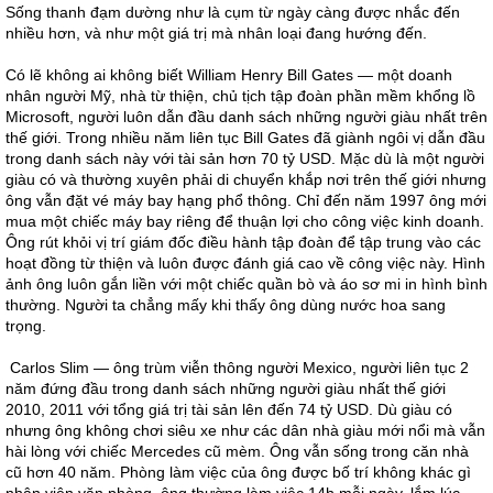
Sống thanh đạm dường như là cụm từ ngày càng được nhắc đến
nhiều hơn, và như một giá trị mà nhân loại đang hướng đến.
Có lẽ không ai không biết William Henry Bill Gates — một doanh
nhân người Mỹ, nhà từ thiện, chủ tịch tập đoàn phần mềm khổng lồ
Microsoft, người luôn dẫn đầu danh sách những người giàu nhất trên
thế giới. Trong nhiều năm liên tục Bill Gates đã giành ngôi vị dẫn đầu
trong danh sách này với tài sản hơn 70 tỷ USD. Mặc dù là một người
giàu có và thường xuyên phải di chuyển khắp nơi trên thế giới nhưng
ông vẫn đặt vé máy bay hạng phổ thông. Chỉ đến năm 1997 ông mới
mua một chiếc máy bay riêng để thuận lợi cho công việc kinh doanh.
Ông rút khỏi vị trí giám đốc điều hành tập đoàn để tập trung vào các
hoạt đồng từ thiện và luôn được đánh giá cao về công việc này. Hình
ảnh ông luôn gắn liền với một chiếc quần bò và áo sơ mi in hình bình
thường. Người ta chẳng mấy khi thấy ông dùng nước hoa sang
trọng.
Carlos Slim — ông trùm viễn thông người Mexico, người liên tục 2
năm đứng đầu trong danh sách những người giàu nhất thế giới
2010, 2011 với tổng giá trị tài sản lên đến 74 tỷ USD. Dù giàu có
nhưng ông không chơi siêu xe như các dân nhà giàu mới nổi mà vẫn
hài lòng với chiếc Mercedes cũ mèm. Ông vẫn sống trong căn nhà
cũ hơn 40 năm. Phòng làm việc của ông được bố trí không khác gì