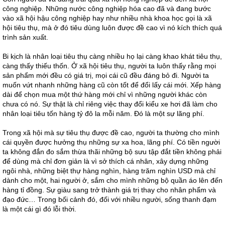
công nghiệp. Những nước công nghiệp hóa cao đã và đang bước
vào xã hội hậu công nghiệp hay như nhiều nhà khoa học gọi là xã
hội tiêu thụ, mà ở đó tiêu dùng luôn được đề cao vì nó kích thích quá
trình sản xuất.
Bi kịch là nhân loại tiêu thụ càng nhiều họ lại càng khao khát tiêu thụ,
càng thấy thiếu thốn. Ở xã hội tiêu thụ, người ta luôn thấy rằng mọi
sản phẩm mới đều có giá trị, mọi cái cũ đều đáng bỏ đi. Người ta
muốn vứt nhanh những hàng cũ còn tốt để đổi lấy cái mới. Xếp hàng
dài để chọn mua một thứ hàng mới chỉ vì những người khác còn
chưa có nó. Sự thật là chỉ riêng việc thay đổi kiểu xe hơi đã làm cho
nhân loại tiêu tốn hàng tỷ đô la mỗi năm. Đó là một sự lãng phí.
Trong xã hội mà sự tiêu thụ được đề cao, người ta thường cho mình
cái quyền được hưởng thụ những sự xa hoa, lãng phí. Có tiền người
ta không đắn đo sắm thừa thãi những bộ sưu tập đắt tiền không phải
để dùng mà chỉ đơn giản là vì sở thích cá nhân, xây dựng những
ngôi nhà, những biệt thự hàng nghìn, hàng trăm nghìn USD mà chỉ
dành cho một, hai người ở, sắm cho mình những bộ quần áo lên đến
hàng tỉ đồng. Sự giàu sang trở thành giá trị thay cho nhân phẩm và
đạo đức… Trong bối cảnh đó, đối với nhiều người, sống thanh đạm
là một cái gì đó lỗi thời.