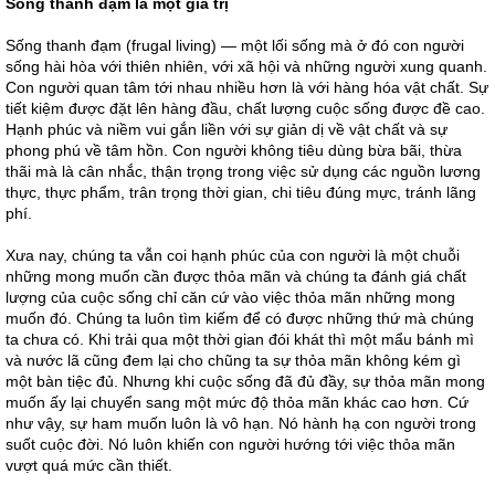
Sống thanh đạm là một giá trị
Sống thanh đạm (frugal living) — một lối sống mà ở đó con người
sống hài hòa với thiên nhiên, với xã hội và những người xung quanh.
Con người quan tâm tới nhau nhiều hơn là với hàng hóa vật chất. Sự
tiết kiệm được đặt lên hàng đầu, chất lượng cuộc sống được đề cao.
Hạnh phúc và niềm vui gắn liền với sự giản dị về vật chất và sự
phong phú về tâm hồn. Con người không tiêu dùng bừa bãi, thừa
thãi mà là cân nhắc, thận trọng trong việc sử dụng các nguồn lương
thực, thực phẩm, trân trọng thời gian, chi tiêu đúng mực, tránh lãng
phí.
Xưa nay, chúng ta vẫn coi hạnh phúc của con người là một chuỗi
những mong muốn cần được thỏa mãn và chúng ta đánh giá chất
lượng của cuộc sống chỉ căn cứ vào việc thỏa mãn những mong
muốn đó. Chúng ta luôn tìm kiếm để có được những thứ mà chúng
ta chưa có. Khi trải qua một thời gian đói khát thì một mẩu bánh mì
và nước lã cũng đem lại cho chũng ta sự thỏa mãn không kém gì
một bàn tiệc đủ. Nhưng khi cuộc sống đã đủ đầy, sự thỏa mãn mong
muốn ấy lại chuyển sang một mức độ thỏa mãn khác cao hơn. Cứ
như vậy, sự ham muốn luôn là vô hạn. Nó hành hạ con người trong
suốt cuộc đời. Nó luôn khiến con người hướng tới việc thỏa mãn
vượt quá mức cần thiết.