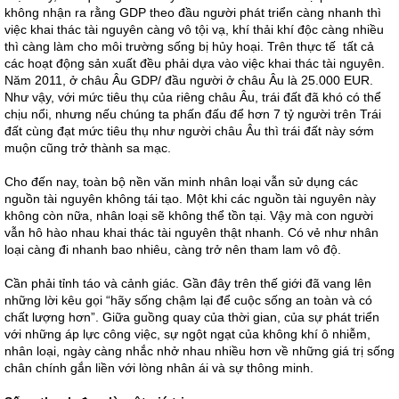
không nhận ra rằng GDP theo đầu người phát triển càng nhanh thì
việc khai thác tài nguyên càng vô tội vạ, khí thải khí độc càng nhiều
thì càng làm cho môi trường sống bị hủy hoại. Trên thực tế tất cả
các hoạt động sản xuất đều phải dựa vào việc khai thác tài nguyên.
Năm 2011, ở châu Âu GDP/ đầu người ở châu Âu là 25.000 EUR.
Như vậy, với mức tiêu thụ của riêng châu Âu, trái đất đã khó có thể
chịu nổi, nhưng nếu chúng ta phấn đấu để hơn 7 tỷ người trên Trái
đất cùng đạt mức tiêu thụ như người châu Âu thì trái đất này sớm
muộn cũng trở thành sa mạc.
Cho đến nay, toàn bộ nền văn minh nhân loại vẫn sử dụng các
nguồn tài nguyên không tái tạo. Một khi các nguồn tài nguyên này
không còn nữa, nhân loại sẽ không thể tồn tại. Vậy mà con người
vẫn hô hào nhau khai thác tài nguyên thật nhanh. Có vẻ như nhân
loại càng đi nhanh bao nhiêu, càng trở nên tham lam vô độ.
Cần phải tỉnh táo và cảnh giác. Gần đây trên thế giới đã vang lên
những lời kêu gọi “hãy sống chậm lại để cuộc sống an toàn và có
chất lượng hơn”. Giữa guồng quay của thời gian, của sự phát triển
với những áp lực công việc, sự ngột ngạt của không khí ô nhiễm,
nhân loại, ngày càng nhắc nhở nhau nhiều hơn về những giá trị sống
chân chính gắn liền với lòng nhân ái và sự thông minh.