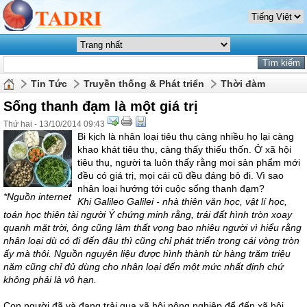
Tin Tức
Truyền thống & Phát triển
Thời đàm
Sống thanh đạm là một giá trị
Thứ hai - 13/10/2014 09:43
Bi kịch là nhân loại tiêu thụ càng nhiều họ lại càng
khao khát tiêu thụ, càng thấy thiếu thốn. Ở xã hội
tiêu thụ, người ta luôn thấy rằng mọi sản phẩm mới
đều có giá trị, mọi cái cũ đều đáng bỏ đi. Vì sao
nhân loại hướng tới cuộc sống thanh đạm?
*Nguồn internet
Khi Galileo Galilei - nhà thiên văn học, vật lí học,
toán học thiên tài người Ý chứng minh rằng, trái đất hình tròn xoay
quanh mặt trời, ông cũng làm thất vọng bao nhiêu người vì hiểu rằng
nhân loại dù có đi đến đâu thì cũng chỉ phát triển trong cái vòng tròn
ấy mà thôi. Nguồn nguyên liệu được hình thành từ hàng trăm triệu
năm cũng chỉ đủ dùng cho nhân loại đến một mức nhất định chứ
không phải là vô hạn.
Con người đã và đang trải qua xã hội nông nghiệp để đến xã hội