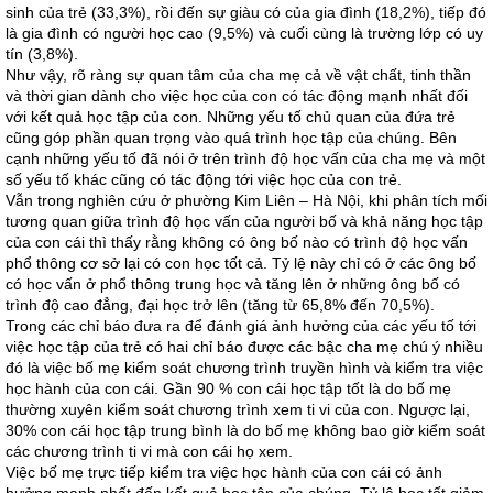
sinh của trẻ (33,3%), rồi đến sự giàu có của gia đình (18,2%), tiếp đó
là gia đình có người học cao (9,5%) và cuối cùng là trường lớp có uy
tín (3,8%).
Như vậy, rõ ràng sự quan tâm của cha mẹ cả về vật chất, tinh thần
và thời gian dành cho việc học của con có tác động mạnh nhất đối
với kết quả học tập của con. Những yếu tố chủ quan của đứa trẻ
cũng góp phần quan trọng vào quá trình học tập của chúng. Bên
cạnh những yếu tố đã nói ở trên trình độ học vấn của cha mẹ và một
số yếu tố khác cũng có tác động tới việc học của con trẻ.
Vẫn trong nghiên cứu ở phường Kim Liên – Hà Nội, khi phân tích mối
tương quan giữa trình độ học vấn của người bố và khả năng học tập
của con cái thì thấy rằng không có ông bố nào có trình độ học vấn
phổ thông cơ sở lại có con học tốt cả. Tỷ lệ này chỉ có ở các ông bố
có học vấn ở phổ thông trung học và tăng lên ở những ông bố có
trình độ cao đẳng, đại học trở lên (tăng từ 65,8% đến 70,5%).
Trong các chỉ báo đưa ra để đánh giá ảnh hưởng của các yếu tố tới
việc học tập của trẻ có hai chỉ báo được các bậc cha mẹ chú ý nhiều
đó là việc bố mẹ kiểm soát chương trình truyền hình và kiểm tra việc
học hành của con cái. Gần 90 % con cái học tập tốt là do bố mẹ
thường xuyên kiểm soát chương trình xem ti vi của con. Ngược lại,
30% con cái học tập trung bình là do bố mẹ không bao giờ kiểm soát
các chương trình ti vi mà con cái họ xem.
Việc bố mẹ trực tiếp kiểm tra việc học hành của con cái có ảnh