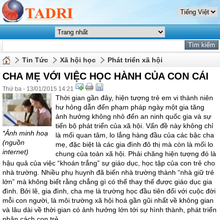
Tin Tức
Xã hội học
Phát triển xã hội
CHA MẸ VỚI VIỆC HỌC HÀNH CỦA CON CÁI
Thứ ba - 13/01/2015 14:21
Thời gian gần đây, hiện tượng trẻ em vi thành niên
hư hỏng dẫn đến phạm pháp ngày một gia tăng
ảnh hưởng không nhỏ đến an ninh quốc gia và sự
tiến bộ phát triển của xã hội. Vấn đề này không chỉ
*Ảnh minh hoạ
là mối quan tâm, lo lắng hàng đầu của các bậc cha
(nguồn
mẹ, đặc biệt là các gia đình đô thị mà còn là mối lo
internet)
chung của toàn xã hội. Phải chăng hiện tượng đó là
hậu quả của việc “khoán trắng” sự giáo dục, học tập của con trẻ cho
nhà trường. Nhiều phụ huynh đã biến nhà trường thành “nhà giữ trẻ
lớn” mà không biết rằng chẳng gì có thể thay thế được giáo dục gia
đình. Bởi lẽ, gia đình, cha mẹ là trường học đầu tiên đối với cuộc đời
mỗi con người, là môi trường xã hội hoá gần gũi nhất về không gian
và lâu dài về thời gian có ảnh hưởng lớn tới sự hình thành, phát triển
nhân cách con trẻ.