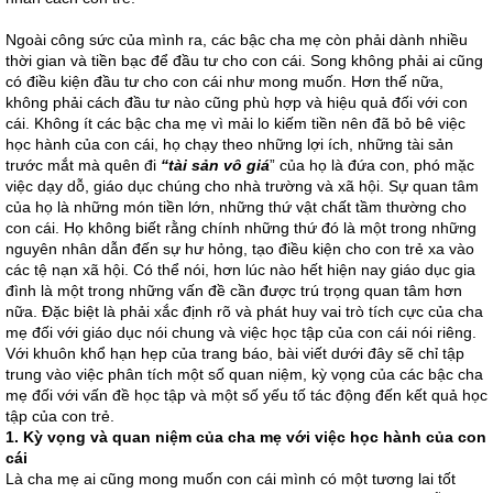
Ngoài công sức của mình ra, các bậc cha mẹ còn phải dành nhiều
thời gian và tiền bạc để đầu tư cho con cái. Song không phải ai cũng
có điều kiện đầu tư cho con cái như mong muốn. Hơn thế nữa,
không phải cách đầu tư nào cũng phù hợp và hiệu quả đối với con
cái. Không ít các bậc cha mẹ vì mải lo kiếm tiền nên đã bỏ bê việc
học hành của con cái, họ chạy theo những lợi ích, những tài sản
trước mắt mà quên đi
“tài sản vô giá
” của họ là đứa con, phó mặc
việc dạy dỗ, giáo dục chúng cho nhà trường và xã hội. Sự quan tâm
của họ là những món tiền lớn, những thứ vật chất tầm thường cho
con cái. Họ không biết rằng chính những thứ đó là một trong những
nguyên nhân dẫn đến sự hư hỏng, tạo điều kiện cho con trẻ xa vào
các tệ nạn xã hội. Có thể nói, hơn lúc nào hết hiện nay giáo dục gia
đình là một trong những vấn đề cần được trú trọng quan tâm hơn
nữa. Đặc biệt là phải xắc định rõ và phát huy vai trò tích cực của cha
mẹ đối với giáo dục nói chung và việc học tập của con cái nói riêng.
Với khuôn khổ hạn hẹp của trang báo, bài viết dưới đây sẽ chỉ tập
trung vào việc phân tích một số quan niệm, kỳ vọng của các bậc cha
mẹ đối với vấn đề học tập và một số yếu tố tác động đến kết quả học
tập của con trẻ.
1.
Kỳ vọng và quan niệm của cha mẹ với việc học hành của con
cái
Là cha mẹ ai cũng mong muốn con cái mình có một tương lai tốt