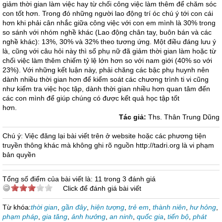
giảm thời gian làm việc hay từ chối công việc làm thêm để chăm sóc
con tốt hơn. Trong đó những người lao động trí óc chú ý tới con cái
hơn khi phải cân nhắc giữa công việc với con em mình là 30% trong
so sánh với nhóm nghề khác (Lao động chân tay, buôn bán và các
nghề khác): 13%, 30% và 32% theo tương ứng. Một điều đáng lưu ý
là, cũng với câu hỏi này thì số phụ nữ đã giảm thời gian làm hoặc từ
chối việc làm thêm chiếm tỷ lệ lớn hơn so với nam giới (40% so với
23%). Với những kết luận này, phải chăng các bậc phụ huynh nên
dành nhiều thời gian hơn để kiểm soát các chương trình ti vi cũng
như kiểm tra việc học tập, dành thời gian nhiều hơn quan tâm đến
các con mình để giúp chúng có được kết quả học tập tốt
hơn.
Tác giả:
Ths. Thân Trung Dũng
Chú ý: Việc đăng lại bài viết trên ở website hoặc các phương tiện
truyền thông khác mà không ghi rõ nguồn http://tadri.org là vi phạm
bản quyền
Tổng số điểm của bài viết là: 11 trong 3 đánh giá
Click để đánh giá bài viết
Từ khóa:
thời gian
,
gần đây
,
hiện tượng
,
trẻ em
,
thành niên
,
hư hỏng
,
phạm pháp
,
gia tăng
,
ảnh hưởng
,
an ninh
,
quốc gia
,
tiến bộ
,
phát