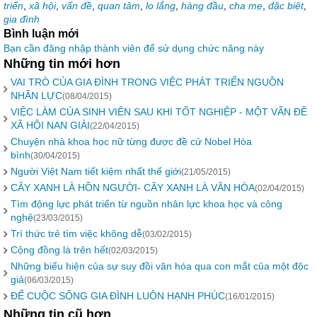
triển
,
xã hội
,
vấn đề
,
quan tâm
,
lo lắng
,
hàng đầu
,
cha mẹ
,
đặc biệt
,
gia đình
Bình luận mới
Bạn cần đăng nhập thành viên để sử dụng chức năng này
Những tin mới hơn
VAI TRÒ CỦA GIA ĐÌNH TRONG VIỆC PHÁT TRIỂN NGUỒN
NHÂN LỰC
(08/04/2015)
VIỆC LÀM CỦA SINH VIÊN SAU KHI TỐT NGHIỆP - MỘT VẤN ĐỀ
XÃ HỘI NAN GIẢI
(22/04/2015)
Chuyện nhà khoa học nữ từng được đề cử Nobel Hòa
bình
(30/04/2015)
Người Việt Nam tiết kiệm nhất thế giới
(21/05/2015)
CÂY XANH LÀ HỒN NGƯỜI- CÂY XANH LÀ VĂN HÓA
(02/04/2015)
Tìm động lực phát triển từ nguồn nhân lực khoa học và công
nghệ
(23/03/2015)
Trí thức trẻ tìm việc không dễ
(03/02/2015)
Cộng đồng là trên hết
(02/03/2015)
Những biểu hiện của sự suy đồi văn hóa qua con mắt của một độc
giả
(06/03/2015)
ĐỂ CUỘC SỐNG GIA ĐÌNH LUÔN HẠNH PHÚC
(16/01/2015)
Những tin cũ hơn