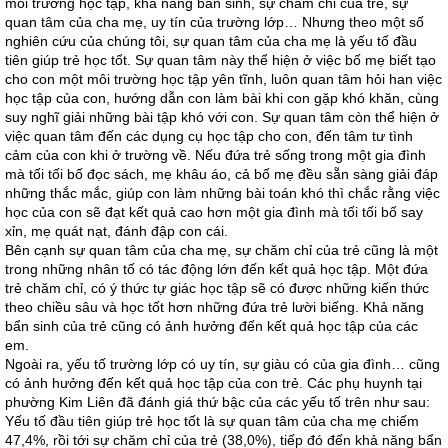
môi trường học tập, khả năng bẩn sinh, sự chăm chỉ của trẻ, sự
quan tâm của cha mẹ, uy tín của trường lớp… Nhưng theo một số
nghiên cứu của chúng tôi, sự quan tâm của cha mẹ là yếu tố đầu
tiên giúp trẻ học tốt. Sự quan tâm này thể hiện ở việc bố mẹ biết tạo
cho con một môi trường học tập yên tĩnh, luôn quan tâm hỏi han việc
học tập của con, hướng dẫn con làm bài khi con gặp khó khăn, cùng
suy nghĩ giải những bài tập khó với con. Sự quan tâm còn thể hiện ở
việc quan tâm đến các dụng cụ học tập cho con, đến tâm tư tình
cảm của con khi ở trường về. Nếu đứa trẻ sống trong một gia đình
mà tối tối bố đọc sách, mẹ khâu áo, cả bố mẹ đều sẵn sàng giải đáp
những thắc mắc, giúp con làm những bài toán khó thì chắc rằng việc
học của con sẽ đạt kết quả cao hơn một gia đình mà tối tối bố say
xỉn, mẹ quát nạt, đánh đập con cái.
Bên cạnh sự quan tâm của cha mẹ, sự chăm chỉ của trẻ cũng là một
trong những nhân tố có tác động lớn đến kết quả học tập. Một đứa
trẻ chăm chỉ, có ý thức tự giác học tập sẽ có được những kiến thức
theo chiều sâu và học tốt hơn những đứa trẻ lười biếng. Khả năng
bẩn sinh của trẻ cũng có ảnh hưởng đến kết quả học tập của các
em.
Ngoài ra, yếu tố trường lớp có uy tín, sự giàu có của gia đình… cũng
có ảnh hưởng đến kết quả học tập của con trẻ. Các phụ huynh tại
phường Kim Liên đã đánh giá thứ bậc của các yếu tố trên như sau:
Yếu tố đầu tiên giúp trẻ học tốt là sự quan tâm của cha mẹ chiếm
47,4%, rồi tới sự chăm chỉ của trẻ (38,0%), tiếp đó đến khả năng bẩn