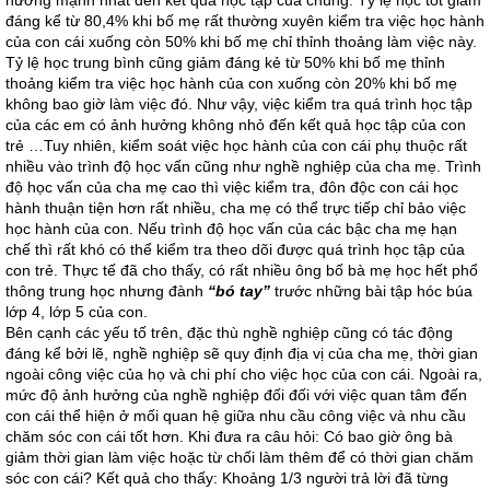
hưởng mạnh nhất đến kết quả học tập của chúng. Tỷ lệ học tốt giảm
đáng kể từ 80,4% khi bố mẹ rất thường xuyên kiểm tra việc học hành
của con cái xuống còn 50% khi bố mẹ chỉ thỉnh thoảng làm việc này.
Tỷ lệ học trung bình cũng giảm đáng kẻ từ 50% khi bố mẹ thỉnh
thoảng kiểm tra việc học hành của con xuống còn 20% khi bố mẹ
không bao giờ làm việc đó. Như vậy, việc kiểm tra quá trình học tập
của các em có ảnh hưởng không nhỏ đến kết quả học tập của con
trẻ …Tuy nhiên, kiểm soát việc học hành của con cái phụ thuộc rất
nhiều vào trình độ học vấn cũng như nghề nghiệp của cha mẹ. Trình
độ học vấn của cha mẹ cao thì việc kiểm tra, đôn độc con cái học
hành thuận tiện hơn rất nhiều, cha mẹ có thể trực tiếp chỉ bảo việc
học hành của con. Nếu trình độ học vấn của các bậc cha mẹ hạn
chế thì rất khó có thể kiểm tra theo dõi được quá trình học tập của
con trẻ. Thực tế đã cho thấy, có rất nhiều ông bố bà mẹ học hết phổ
thông trung học nhưng đành
“bó tay”
trước những bài tập hóc búa
lớp 4, lớp 5 của con.
Bên cạnh các yếu tố trên, đặc thù nghề nghiệp cũng có tác động
đáng kể bởi lẽ, nghề nghiệp sẽ quy định địa vị của cha mẹ, thời gian
ngoài công việc của họ và chi phí cho việc học của con cái. Ngoài ra,
mức độ ảnh hưởng của nghề nghiệp đối đối với việc quan tâm đến
con cái thể hiện ở mối quan hệ giữa nhu cầu công việc và nhu cầu
chăm sóc con cái tốt hơn. Khi đưa ra câu hỏi: Có bao giờ ông bà
giảm thời gian làm việc hoặc từ chối làm thêm để có thời gian chăm
sóc con cái? Kết quả cho thấy: Khoảng 1/3 người trả lời đã từng