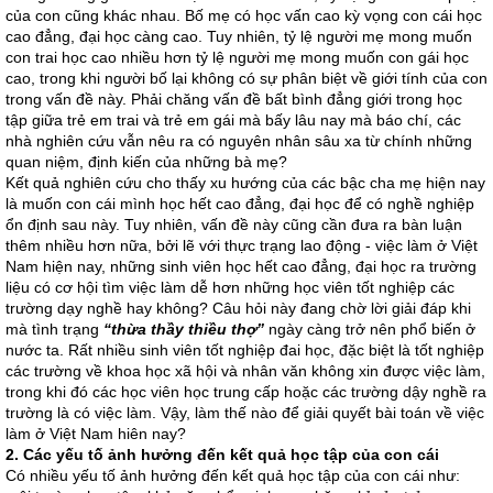
của con cũng khác nhau. Bố mẹ có học vấn cao kỳ vọng con cái học
cao đẳng, đại học càng cao. Tuy nhiên, tỷ lệ người mẹ mong muốn
con trai học cao nhiều hơn tỷ lệ người mẹ mong muốn con gái học
cao, trong khi người bố lại không có sự phân biệt về giới tính của con
trong vấn đề này. Phải chăng vấn đề bất bình đẳng giới trong học
tập giữa trẻ em trai và trẻ em gái mà bấy lâu nay mà báo chí, các
nhà nghiên cứu vẫn nêu ra có nguyên nhân sâu xa từ chính những
quan niệm, định kiến của những bà mẹ?
Kết quả nghiên cứu cho thấy xu hướng của các bậc cha mẹ hiện nay
là muốn con cái mình học hết cao đẳng, đại học để có nghề nghiệp
ổn định sau này. Tuy nhiên, vấn đề này cũng cần đưa ra bàn luận
thêm nhiều hơn nữa, bởi lẽ với thực trạng lao động - việc làm ở Việt
Nam hiện nay, những sinh viên học hết cao đẳng, đại học ra trường
liệu có cơ hội tìm việc làm dễ hơn những học viên tốt nghiệp các
trường dạy nghề hay không? Câu hỏi này đang chờ lời giải đáp khi
mà tình trạng
“thừa thầy thiều thợ”
ngày càng trở nên phổ biến ở
nước ta. Rất nhiều sinh viên tốt nghiệp đai học, đặc biệt là tốt nghiệp
các trường về khoa học xã hội và nhân văn không xin được việc làm,
trong khi đó các học viên học trung cấp hoặc các trường dậy nghề ra
trường là có việc làm. Vậy, làm thế nào để giải quyết bài toán về việc
làm ở Việt Nam hiên nay?
2.
Các yếu tố ảnh hưởng đến kết quả học tập của con cái
Có nhiều yếu tố ảnh hưởng đến kết quả học tập của con cái như: