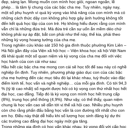
đẹp, sáng lạn. Mong muốn con mình học giỏi, ngoan ngoãn, lễ
phép… là tâm lý chung của các bậc cha mẹ. Tuy nhiên, ngày nay,
một số phụ huynh vì quá kỳ vọng vào khả năng của con mình mà có
những cách thức dậy con không phù hợp gây ảnh hưởng không tốt
đến kết quả học tập của con trẻ. Họ không hiểu được rằng con mình
vẫn chỉ là những đứa trẻ. Mà đứa trẻ cần sự uốn ắn mềm dẻo chứ
không phải sự áp đặt, bắt con phải như thế này, thế kia, phải theo
những kỳ vọng hoang tưởng của cha mẹ.
Trong nghiên cứu khảo sát 150 hộ gia đình thuộc phường Kim Liên –
Hà Nội gần đây của Viện xã hội học – Viện khoa học xã hội Việt Nam
đã khái quát một số quan niệm và kỳ vọng của cha mẹ đối với việc
học hành của con cái như sau:
Hầu hết các bậc cha mẹ mong con cái sẽ học tốt để sau này có nghề
nghiệp ổn định. Tuy nhiên, phương pháp giáo dục con của các bậc
cha mẹ hướng đến các mục tiêu đó lại khác nhau, tuỳ thuộc vào đặc
điểm kinh tế, học vấn và nghề nghiệp… của mỗi gia đình. Có tới 94,3
% (tỷ lệ cao nhất) số người được hỏi có kỳ vọng con thứ nhất học hết
đại học, cao đẳng. Tiếp đó là kỳ vọng con mình học hết trung cấp
(8%), trung học phổ thông (4,9%). Như vậy, có thể thấy, quan niệm
chung là học vấn cao sẽ dẫn tới vị thế xã hội cao. Nhiều phụ huynh
còn cho rằng phấn đấu bằng học vấn là con đường tốt nhất cho con
em họ. Điều này thật dễ hiểu khi số lượng học sinh đăng ký dự thi
các trường cao đẳng đại học ngày một gia tăng.
Trong những gia đình có học vấn khác nhau, kỳ vọng đối với cấp học