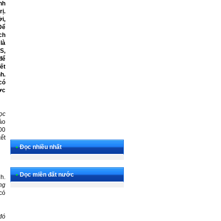
nh
ị.
i,
Để
ch
là
S,
để
ết
h.
có
ợc
ọc
áo
00
ết
•
Đọc nhiều nhất
•
Dọc miền đất nước
h.
ng
có
đó