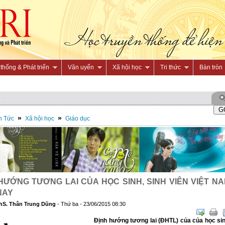
thống & Phát triển
Văn uyển
Xã hội học
Tri thức
Bàn tròn
»
»
n Tức
Xã hội học
Giáo dục
HƯỚNG TƯƠNG LAI CỦA HỌC SINH, SINH VIÊN VIỆT N
NAY
hS. Thân Trung Dũng
- Thứ ba - 23/06/2015 08:30
Định hướng tương lai (ĐHTL) của của học sin