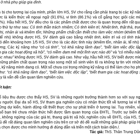
 ở nhà phụ giúp gia đình
.
bị cho tương lai của mình, phần lớn HS, SV cho rằng cần phải trang bị các kỹ nă
tức là kiến thức về ngoại ngữ (91.6%), vi tính (86.1%) và cố gắng học giỏi các m
5%). Hầu hết HS, SV đều cho là các phẩm chất được cho là quan trọng đến rất qu
eo thứ tự như sau:
Có tinh thần trách nhiệm; Có tính kiên trì; Nhiệt tình, thật thà, tr
nhị, nhân ái và khiêm tốn; Những phẩm chất cần thiết cho làm việc nhóm
(khiêm tố
 tế nhị) không được HS, SV đánh giá cao bằng
nhiệt tình, kiên trì và có tính tr
ó đến khoảng hơn 1/5 HS, SV cho là các đức tính này (khiêm tốn, nhân ái, tế nhị) 
ờng; Các kỹ năng như
“có cá tính”
,
“có khả năng lãnh đạo”, “biết làm việc độc lập
m gia các hoạt động xã hội”, “có niềm đam mê một lĩnh vực nào đó”
và
“có nhiều nă
ác nhau”
không được HS, SV đánh giá cao. Như vậy, hầu hết HS, SV biết được mì
hững phẩm chất quan trọng nào song một số sinh viên tỏ ra không tự tin với nhữ
, kỹ năng mình đang có. Một số chưa coi trọng những kỹ năng có thể làm cho họ ph
 như:
“có khả năng lãnh đạo”, “biết làm việc độc lập”, “biết tham gia các hoạt động
 là vấn đề cần quan tâm nghiên cứu.
ết luận:
 liệu thu được cho thấy HS, SV là những người trưởng thành hơn so với suy ng
 người. Đại đa số HS, SV tham gia nghiên cứu có nhận thức tốt về tương lai vì t
ng dự kiến, hành động rất thiết thực cho sự phát triển ở tương lai. Tuy nhiên, v
số bạn trẻ chưa nhận thức hết được tầm quan trọng của ĐHTL. Trước sự biến đ
 không ngừng của các giá trị, thang giá trị xã hội, nghiên cứu về ĐHTL của HS, 
hủ đề rất đáng quan tâm nghiên cứu trên cơ sở đó đề xuất những giải pháp giúp H
 chọn được cho mình hướng đi đúng đắn và triển một cách toàn diện./.
Tác giả:
ThS. Thân Trung Dũ