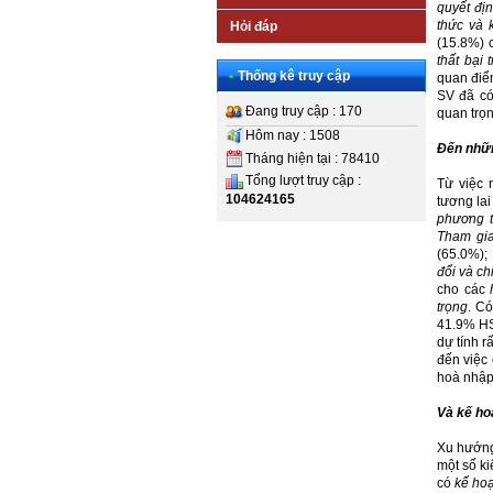
quyết địn
thức và 
Hỏi đáp
(15.8%) 
thất bại 
•
Thống kê truy cập
quan điể
SV đã có
Đang truy cập : 170
quan trọ
Hôm nay : 1508
Đến nhữn
Tháng hiện tại : 78410
Tổng lượt truy cập :
Từ việc 
104624165
tương lai
phương t
Tham gia
(65.0%);
đổi và ch
cho các
trọng
. C
41.9% HS
dự tính r
đến việc 
hoà nhập
Và kế ho
Xu hướng
một số ki
có
kế hoạ