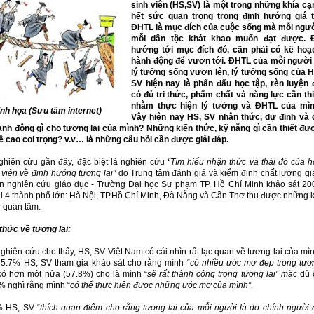
sinh viên (HS,SV) là một trong những khía cạ
hết sức quan trọng trong định hướng giá tr
ĐHTL là mục đích của cuộc sống mà mỗi ngườ
mỗi dân tộc khát khao muốn đạt được. 
hướng tới mục đích đó, cần phải có kế hoạ
hành động để vươn tới. ĐHTL của mỗi người 
lý tưởng sống vươn lên, lý tưởng sống của H
SV hiện nay là phấn đấu học tập, rèn luyện 
có đủ tri thức, phẩm chất và năng lực cần thi
nhằm thực hiện lý tưởng và ĐHTL của mìn
inh họa (Sưu tầm internet)
Vậy hiện nay HS, SV nhận thức, dự định và 
nh động gì cho tương lai của mình? Những kiến thức, kỹ năng gì cần thiết đư
ề cao coi trọng? v.v… là những câu hỏi cần được giải đáp.
hiên cứu gần đây, đặc biệt là nghiên cứu
“Tìm hiểu nhận thức và thái độ của h
 viên về định hướng tương lai”
do Trung tâm đánh giá và kiểm định chất lượng gi
ện nghiên cứu giáo dục - Trường Đại học Sư phạm TP. Hồ Chí Minh khảo sát 20
ại 4 thành phố lớn: Hà Nội, TP.Hồ Chí Minh, Đà Nẵng và Cần Thơ thu được những k
 quan tâm.
thức về tương lai:
ghiên cứu cho thấy, HS, SV Việt Nam có cái nhìn rất lạc quan về tương lai của mìn
5.7% HS, SV tham gia khảo sát cho rằng mình “
có nhiều ước mơ đẹp trong tươ
 có hơn một nửa (57.8%) cho là mình “
sẽ rất thành công trong tương lai” mặc
dù 
% nghĩ rằng mình “
có thể thực hiện được những ước mơ của mình”
.
 HS, SV “
thích quan điểm cho rằng tương lai của mỗi người là do chính người 