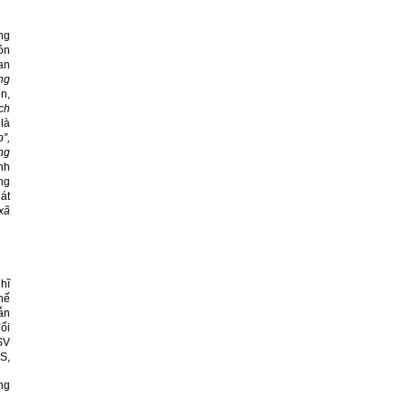
ng
ôn
an
ung
n,
ách
là
”,
ng
nh
ng
át
 xã
hĩ
hế
ẫn
ổi
SV
S,
ng