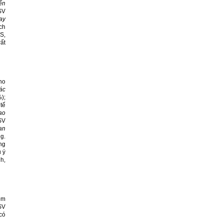
ến
SV
ay
ch
S,
ất
ho
các
);
c
tế
ao
SV
an
g.
ng
ú ý
h,
êm
SV
có