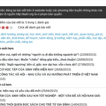
Việc đăng lại bài viết trên ở website hoặc các phương tiện truyền thông khác mà
hi rõ nguồn http://tadri.org là vi phạm bản quyền
iểm của bài viết là: 5 trong 1 đánh giá
Click để đánh giá bài viết
:
định hướng
,
tương lai
,
học sinh
,
sinh viên
,
khía cạnh
,
hết sức
,
quan trọng
,
giá trị
,
,
dân tộc
,
khát khao
,
kế hoạch
,
hành động
,
lý tưởng
,
hiện nay
,
phấn đấu
,
học tập
,
r
 thức
,
phẩm chất
,
năng lực
n mới hơn
iềm vui, nghĩ về những “người ra đi đầu không ngoảnh lại”!
(22/09/2015)
u đầu năm học: Muôn “chiêu” đóng góp kiểu...thoả thuận!
(16/09/2015)
iệt: 'Ngất ngưởng' tiến sĩ, giấc mơ đại học vẫn chưa đủ?
(27/08/2015)
CƠ HỌC TẬP CỦA SINH VIÊN HIỆN NAY
(26/06/2015)
CÔNG TÁC XÃ HỘI – NHU CẦU VÀ XU HƯỚNG PHÁT TRIỂN Ở VIỆT NAM
015)
n cũ hơn
ục hiện nay và yêu cầu đổi mới
(25/04/2015)
ÀM CỦA SINH VIÊN SAU KHI TỐT NGHIỆP - MỘT VẤN ĐỀ XÃ HỘI NAN GIẢI
015)
ỰNG THÓI QUEN ĐỌC SÁCH CHO TRẺ TỪ GIA ĐÌNH
(14/04/2015)