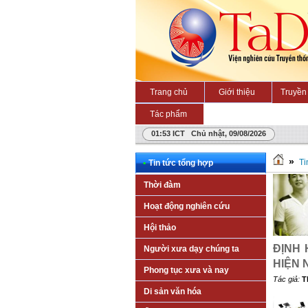
Trang chủ
Giới thiệu
Truyền 
Tác phẩm
01:53 ICT Chủ nhật, 09/08/2026
»
Ti
•
Tin tức tổng hợp
Thời đàm
Hoạt động nghiên cứu
Hội thảo
ĐỊNH 
Người xưa dạy chúng ta
HIỆN 
Phong tục xưa và nay
Tác giả:
T
Di sản văn hóa