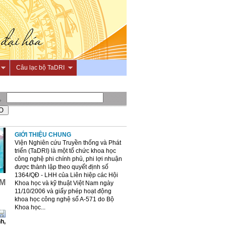
Câu lạc bộ TaDRI
GIỚI THIỆU CHUNG
Viện Nghiên cứu Truyền thống và Phát
triển (TaDRI) là một tổ chức khoa học
công nghệ phi chính phủ, phi lợi nhuận
được thành lập theo quyết định số
1364/QĐ - LHH của Liên hiệp các Hội
AM
Khoa học và kỹ thuật Việt Nam ngày
11/10/2006 và giấy phép hoạt động
khoa học công nghệ số A-571 do Bộ
Khoa học...
h,