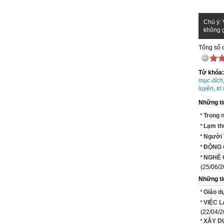
Chú ý: 
không g
Tổng số đ
Từ khóa
mục đích
luyện
,
tri
Những ti
Trong n
Lạm th
Người V
ĐỘNG 
NGHỀ 
(25/06/2
Những ti
Giáo d
VIỆC L
(22/04/2
XÂY D