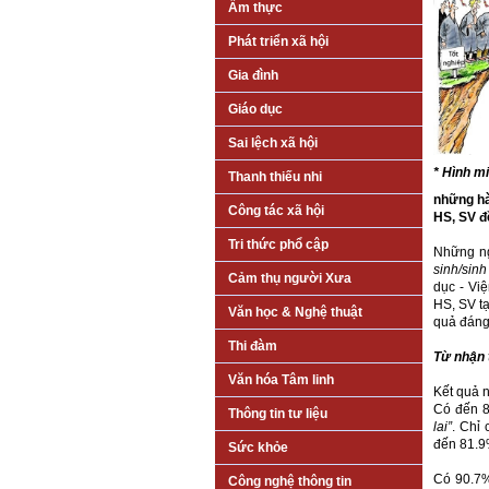
Ẩm thực
Phát triển xã hội
Gia đình
Giáo dục
Sai lệch xã hội
* Hình m
Thanh thiếu nhi
những hà
Công tác xã hội
HS, SV đ
Tri thức phổ cập
Những ng
sinh/sinh
Cảm thụ người Xưa
dục - Vi
HS, SV t
Văn học & Nghệ thuật
quả đáng
Thi đàm
Từ nhận 
Văn hóa Tâm linh
Kết quả n
Có đến 8
Thông tin tư liệu
lai”
. Chỉ
đến 81.9
Sức khỏe
Có 90.7%
Công nghệ thông tin