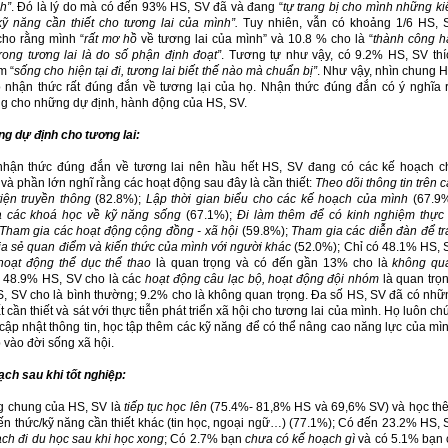
h”
. Đó là lý do mà có đến 93% HS, SV đã và đang “
tự trang bị cho mình những ki
kỹ năng cần thiết cho tương lai của mình”.
Tuy nhiên, vẫn có khoảng 1/6 HS, 
cho rằng mình “
rất mơ hồ
về tương lai của mình” và 10.8 % cho là “
thành công h
trong tương lai là do số phận định đoạt”
. Tương tự như vậy, có 9.2% HS, SV thí
m “
sống cho hiện tại đi, tương lai biết thế nào mà chuẩn bị”
. Như vậy, nhìn chung H
 nhận thức rất đúng đắn về tương lại của họ. Nhận thức đúng đắn có ý nghĩa r
ng cho những dự định, hành động của HS, SV.
g dự định cho tương lai:
nhận thức đúng đắn về tương lai nên hầu hết HS, SV đang có các kế hoạch c
 và phần lớn nghĩ rằng các hoạt động sau đây là cần thiết:
Theo dõi thông tin trên 
iện truyền thông
(82.8%);
Lập thời gian biểu cho các kế hoạch của mình
(67.9%
 các khoá học về kỹ năng sống
(67.1%);
Đi làm thêm để có kinh nghiệm thự
Tham gia các hoạt động cộng đồng - xã hội
(59.8%);
Tham gia các diễn đàn để tr
ia sẻ quan điểm và kiến thức của mình với người khác
(52.0%); Chỉ có 48.1% HS, 
hoạt động thể dục thể thao
là quan trọng và có đến gần 13% cho là
không qu
ó 48.9% HS, SV cho là các
hoạt động câu lạc bộ, hoạt động đội nhóm
là quan trọn
, SV cho là bình thường; 9.2% cho là không quan trọng. Đa số HS, SV đã có nhữ
ất cần thiết và sát với thực tiễn phát triển xã hội cho tương lai của mình. Họ luôn ch
cập nhật thông tin, học tập thêm các kỹ năng để có thể nâng cao năng lực của mìn
 vào đời sống xã hội.
ạch sau khi tốt nghiệp:
 chung của HS, SV là
tiếp tục học lên
(75.4%- 81,8% HS và 69,6% SV) và học th
ến thức/kỹ năng cần thiết khác (tin học, ngoại ngữ…) (77.1%); Có đến 23.2% HS, 
ch đi du học sau khi học xong
; Có 2.7% bạn
chưa có kế hoạch gì
và có 5.1% bạn 