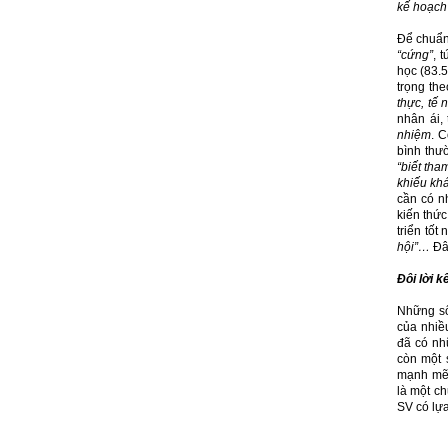
kế hoạch
Để chuẩn 
“cứng”
, 
học (83.
trọng th
thực, tế 
nhân ái,
nhiệm
. C
bình thư
“biết tha
khiếu kh
cần có n
kiến thức
triển tốt
hội”…
Đây
Đôi lời k
Những số
của nhiều
đã có nhữ
còn một 
mạnh mẽ,
là một c
SV có lựa