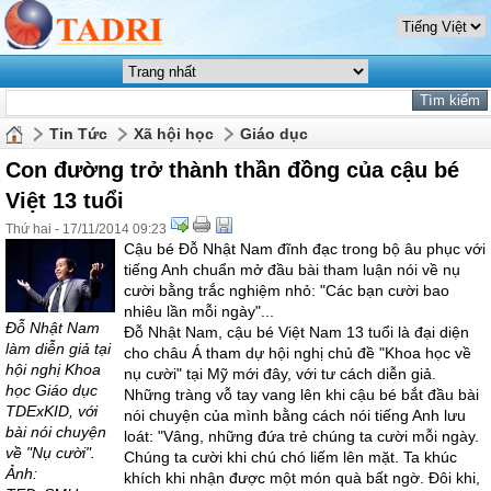
Tin Tức
Xã hội học
Giáo dục
Con đường trở thành thần đồng của cậu bé
Việt 13 tuổi
Thứ hai - 17/11/2014 09:23
Cậu bé Đỗ Nhật Nam đĩnh đạc trong bộ âu phục với
tiếng Anh chuẩn mở đầu bài tham luận nói về nụ
cười bằng trắc nghiệm nhỏ: "Các bạn cười bao
nhiêu lần mỗi ngày"...
Đỗ Nhật Nam
Đỗ Nhật Nam, cậu bé Việt Nam 13 tuổi là đại diện
làm diễn giả tại
cho châu Á tham dự hội nghị chủ đề "Khoa học về
hội nghị Khoa
nụ cười" tại Mỹ mới đây, với tư cách diễn giả.
học Giáo dục
Những tràng vỗ tay vang lên khi cậu bé bắt đầu bài
TDExKID, với
nói chuyện của mình bằng cách nói tiếng Anh lưu
bài nói chuyện
loát: "Vâng, những đứa trẻ chúng ta cười mỗi ngày.
về "Nụ cười".
Chúng ta cười khi chú chó liếm lên mặt. Ta khúc
Ảnh:
khích khi nhận được một món quà bất ngờ. Đôi khi,