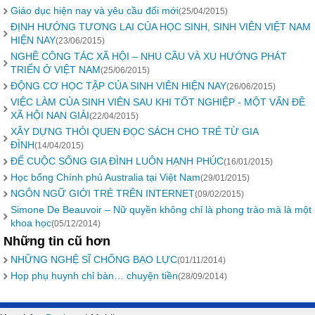
Giáo dục hiện nay và yêu cầu đổi mới
(25/04/2015)
ĐỊNH HƯỚNG TƯƠNG LAI CỦA HỌC SINH, SINH VIÊN VIỆT NAM
HIỆN NAY
(23/06/2015)
NGHỀ CÔNG TÁC XÃ HỘI – NHU CẦU VÀ XU HƯỚNG PHÁT
TRIỂN Ở VIỆT NAM
(25/06/2015)
ĐỘNG CƠ HỌC TẬP CỦA SINH VIÊN HIỆN NAY
(26/06/2015)
VIỆC LÀM CỦA SINH VIÊN SAU KHI TỐT NGHIỆP - MỘT VẤN ĐỀ
XÃ HỘI NAN GIẢI
(22/04/2015)
XÂY DỰNG THÓI QUEN ĐỌC SÁCH CHO TRẺ TỪ GIA
ĐÌNH
(14/04/2015)
ĐỂ CUỘC SỐNG GIA ĐÌNH LUÔN HẠNH PHÚC
(16/01/2015)
Học bổng Chính phủ Australia tại Việt Nam
(29/01/2015)
NGÔN NGỮ GIỚI TRẺ TRÊN INTERNET
(09/02/2015)
Simone De Beauvoir – Nữ quyền không chỉ là phong trào mà là một
khoa học
(05/12/2014)
Những tin cũ hơn
NHỮNG NGHỆ SĨ CHỐNG BẠO LỰC
(01/11/2014)
Họp phụ huynh chỉ bàn… chuyện tiền
(28/09/2014)