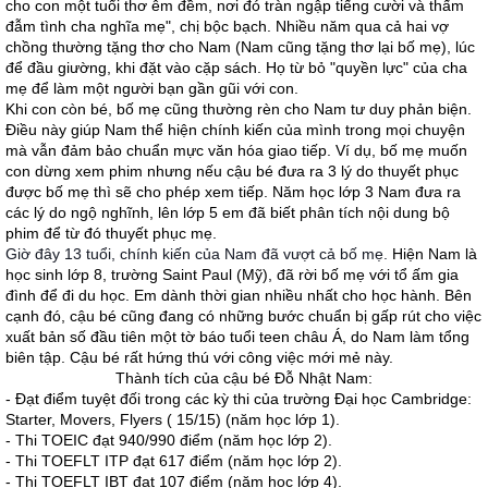
cho con một tuổi thơ êm đềm, nơi đó tràn ngập tiếng cười và thấm
đẫm tình cha nghĩa mẹ", chị bộc bạch. Nhiều năm qua cả hai vợ
chồng thường tặng thơ cho Nam (Nam cũng tặng thơ lại bố mẹ), lúc
để đầu giường, khi đặt vào cặp sách. Họ từ bỏ "quyền lực" của cha
mẹ để làm một người bạn gần gũi với con.
Khi con còn bé, bố mẹ cũng thường rèn cho Nam tư duy phản biện.
Điều này giúp Nam thể hiện chính kiến của mình trong mọi chuyện
mà vẫn đảm bảo chuẩn mực văn hóa giao tiếp. Ví dụ, bố mẹ muốn
con dừng xem phim nhưng nếu cậu bé đưa ra 3 lý do thuyết phục
được bố mẹ thì sẽ cho phép xem tiếp. Năm học lớp 3 Nam đưa ra
các lý do ngộ nghĩnh, lên lớp 5 em đã biết phân tích nội dung bộ
phim để từ đó thuyết phục mẹ.
Giờ đây 13 tuổi, chính kiến của Nam đã vượt cả bố mẹ.
Hiện Nam là
học sinh lớp 8, trường Saint Paul (Mỹ), đã rời bố mẹ với tổ ấm gia
đình để đi du học. Em dành thời gian nhiều nhất cho học hành. Bên
cạnh đó, cậu bé cũng đang có những bước chuẩn bị gấp rút cho việc
xuất bản số đầu tiên một tờ báo tuổi teen châu Á, do Nam làm tổng
biên tập. Cậu bé rất hứng thú với công việc mới mẻ này.
Thành tích của cậu bé Đỗ Nhật Nam:
- Đạt điểm tuyệt đối trong các kỳ thi của trường Đại học Cambridge:
Starter, Movers, Flyers ( 15/15) (năm học lớp 1).
- Thi TOEIC đạt 940/990 điểm (năm học lớp 2).
- Thi TOEFLT ITP đạt 617 điểm (năm học lớp 2).
- Thi TOEFLT IBT đạt 107 điểm (năm học lớp 4).