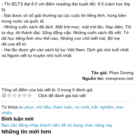
- Thi IELTS đạt 8.0 với điểm reading đạt tuyệt đối: 9.0 (năm học lớp
5).
- Đạt được vô số giải thưởng tại các cuộc thi tiếng Anh, hùng biện
trong nước và quốc tế.
- Những cuốn sách đã dịch:
Mặt trời mọc, mặt trời lặn;
Nạp điện;
Tôi
tư duy, tôi thành đạt;
Sống đẳng cấp
. Những cuốn sách đã viết:
Tớ
đã học tiếng Anh như thế nào; Những con chữ biết hát; Bố mẹ
đã cưa đổ tớ.
- Hai lần được ghi vào sách kỷ lục Việt Nam: Dịch giả nhỏ tuổi nhất
và Người viết tự truyện nhỏ tuổi nhất.
Tác giả:
Phan Dương
Nguồn tin:
vnexpress.net/
Tổng số điểm của bài viết là: 0 trong 0 đánh giá
Click để đánh giá bài viết
Từ khóa:
âu phục
,
mở đầu
,
tham luận
,
nụ cười
,
trắc nghiệm
,
bao
nhiêu
Bình luận mới
Bạn cần đăng nhập thành viên để sử dụng chức năng này
Những tin mới hơn