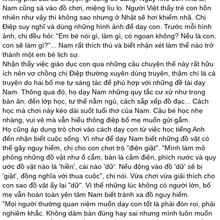
Nam cũng sà vào đồ chơi, miệng líu lo. Người Việt thấy trẻ con hồn
nhiên như vậy thì không sao nhưng ở Nhật sẽ hơi khiếm nhã. Chị
Điệp suy nghĩ và dùng những hình ảnh để dạy con. Trước mỗi hình
ảnh, chị đều hỏi: "Em bé nói gì, làm gì, có ngoan không? Nếu là con,
con sẽ làm gì?"... Nam rất thích thú và biết nhận xét làm thế nào trở
thành một em bé lịch sự.
Nhận thấy việc giáo dục con qua những câu chuyện thế này rất hữu
ích nên vợ chồng chị Điệp thường xuyên dùng truyện, thậm chí là cả
truyện do hai bố mẹ tự sáng tác để phù hợp với những đề tài dạy
Nam. Thông qua đó, họ dạy Nam những quy tắc cư xử như trong
bàn ăn, đến lớp học, tư thế nằm ngủ, cách sắp xếp đồ đạc... Cách
học mà chơi này kéo dài suốt tuổi thơ của Nam. Cậu bé học nhẹ
nhàng, vui vẻ mà vẫn hiểu thông điệp bố mẹ muốn gửi gắm.
Họ cũng áp dụng trò chơi vào cách dạy con từ việc học tiếng Anh
đến nhận biết cuộc sống. Ví như để dạy Nam biết những đồ vật có
thể gây nguy hiểm, chị cho con chơi trò "điện giật". "Mình làm mô
phỏng những đồ vật như ổ cắm, bàn là cắm điện, phích nước và quy
ước đồ vật nào là 'hiền', cái nào 'dữ'. Nếu động vào đồ 'dữ' sẽ bị
'giật', đồng nghĩa với thua cuộc", chị nói. Vừa chơi vừa giải thích cho
con sao đồ vật ấy lại "dữ". Vì thế những lúc không có người lớn, bố
mẹ vẫn hoàn toàn yên tâm Nam biết tránh xa đồ nguy hiểm.
"Mọi người thường quan niệm muốn dạy con tốt là phải đòn roi, phải
nghiêm khắc. Không dám bàn đúng hay sai nhưng mình luôn muốn