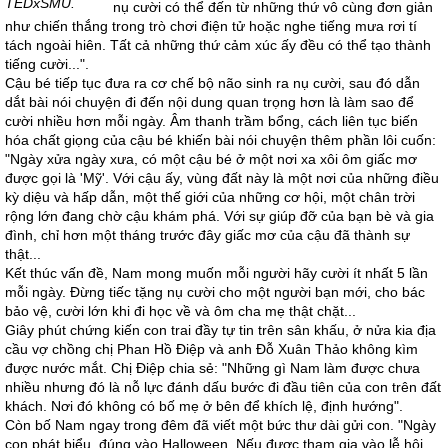
TEDxSMU.
nụ cười có thể đến từ những thứ vô cùng đơn giản
như chiến thắng trong trò chơi điện tử hoặc nghe tiếng mưa rơi tí
tách ngoài hiên. Tất cả những thứ cảm xúc ấy đều có thể tạo thành
tiếng cười...".
Cậu bé tiếp tục đưa ra cơ chế bộ não sinh ra nụ cười, sau đó dẫn
dắt bài nói chuyện đi đến nội dung quan trọng hơn là làm sao để
cười nhiều hơn mỗi ngày. Âm thanh trầm bổng, cách liên tục biến
hóa chất giọng của cậu bé khiến bài nói chuyện thêm phần lôi cuốn:
"
Ngày xửa ngày xưa, có một cậu bé ở một nơi xa xôi ôm giấc mơ
được gọi là 'Mỹ'. Với cậu ấy, vùng đất này là một nơi của những điều
kỳ diệu và hấp dẫn, một thế giới của những cơ hội, một chân trời
rộng lớn đang chờ cậu khám phá. Với sự giúp đỡ của bạn bè và gia
đình, chỉ hơn một tháng trước đây giấc mơ của cậu đã thành sự
thật...
Kết thúc vấn đề, Nam mong muốn mỗi người hãy cười ít nhất 5 lần
mỗi ngày. Đừng tiếc tặng nụ cười cho một người bạn mới, cho bác
bảo vệ, cười lớn khi đi học về và ôm cha mẹ thật chặt...
Giây phút chứng kiến con trai đầy tự tin trên sân khấu, ở nửa kia địa
cầu vợ chồng chị Phan Hồ Điệp và anh Đỗ Xuân Thảo không kìm
được nước mắt. Chị Điệp chia sẻ: "Những gì Nam làm được chưa
nhiều nhưng đó là nỗ lực đánh dấu bước đi đầu tiên của con trên đất
khách. Nơi đó không có bố mẹ ở bên để khích lệ, định hướng".
Còn bố Nam ngay trong đêm đã viết một bức thư dài gửi con. "Ngày
con phát biểu, đúng vào Halloween. Nếu được tham gia vào lễ hội