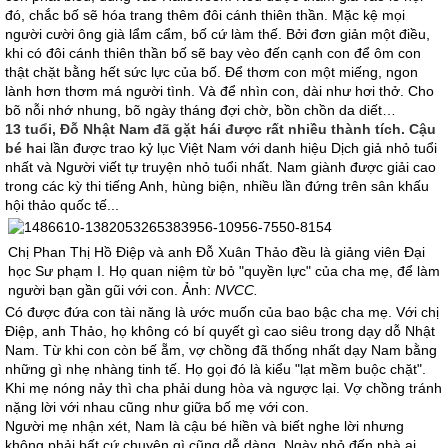
đó, chắc bố sẽ hóa trang thêm đôi cánh thiên thần. Mặc kệ mọi
người cười ông già lẩm cẩm, bố cứ làm thế. Bởi đơn giản một điều,
khi có đôi cánh thiên thần bố sẽ bay vèo đến cạnh con để ôm con
thật chặt bằng hết sức lực của bố. Để thơm con một miếng, ngon
lành hơn thơm má người tình. Và để nhìn con, dài như hơi thở. Cho
bõ nỗi nhớ nhung, bõ ngày tháng đợi chờ, bồn chồn da diết…
13 tuổi, Đỗ Nhật Nam đã gặt hái được rất nhiều thành tích. Cậu
bé h
ai lần được trao kỷ lục Việt Nam với danh hiệu Dịch giả nhỏ tuổi
nhất và Người viết tự truyện nhỏ tuổi nhất. Nam giành được giải cao
trong các kỳ thi tiếng Anh, hùng biện, nhiều lần đứng trên sân khấu
hội thảo quốc tế...
Chị Phan Thị Hồ Điệp và anh Đỗ Xuân Thảo đều là giảng viên Đại
học Sư phạm I. Họ quan niệm từ bỏ "quyền lực" của cha mẹ, để làm
người bạn gần gũi với con. Ảnh:
NVCC.
Có được đứa con tài năng là ước muốn của bao bậc cha mẹ. Với chị
Điệp, anh Thảo, họ không có bí quyết gì cao siêu trong dạy dỗ Nhật
Nam. Từ khi con còn bế ẵm, vợ chồng đã thống nhất dạy Nam bằng
những gì nhẹ nhàng tinh tế. Họ gọi đó là kiểu "lạt mềm buộc chặt".
Khi mẹ nóng nảy thì cha phải dung hòa và ngược lại. Vợ chồng tránh
nặng lời với nhau cũng như giữa bố mẹ với con.
Người mẹ nhận xét, Nam là cậu bé hiền và biết nghe lời nhưng
không phải bất cứ chuyện gì cũng dễ dàng. Ngày nhỏ đến nhà ai,