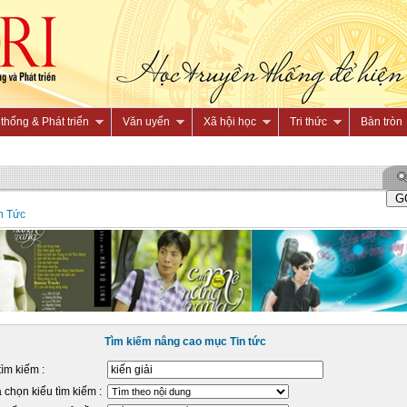
thống & Phát triển
Văn uyển
Xã hội học
Tri thức
Bàn tròn
n Tức
Tìm kiếm nâng cao mục Tin tức
tìm kiếm :
 chọn kiểu tìm kiếm :