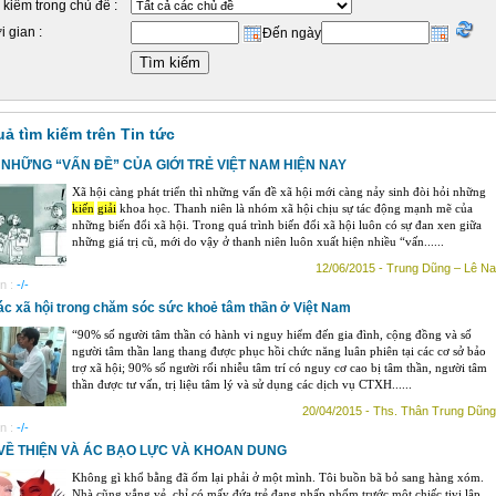
 kiếm trong chủ đề :
i gian :
Đến ngày
uả tìm kiếm trên Tin tức
 NHỮNG “VẤN ĐỀ” CỦA GIỚI TRẺ VIỆT NAM HIỆN NAY
Xã hội càng phát triển thì những vấn đề xã hội mới càng nảy sinh đòi hỏi những
kiến
giải
khoa học. Thanh niên là nhóm xã hội chịu sự tác động mạnh mẽ của
những biến đổi xã hội. Trong quá trình biến đổi xã hội luôn có sự đan xen giữa
những giá trị cũ, mới do vậy ở thanh niên luôn xuất hiện nhiều “vấn......
12/06/2015 - Trung Dũng – Lê Na
n :
-/-
ác xã hội trong chăm sóc sức khoẻ tâm thần ở Việt Nam
“90% số người tâm thần có hành vi nguy hiểm đến gia đình, cộng đồng và số
người tâm thần lang thang được phục hồi chức năng luân phiên tại các cơ sở bảo
trợ xã hội; 90% số người rối nhiễu tâm trí có nguy cơ cao bị tâm thần, người tâm
thần được tư vấn, trị liệu tâm lý và sử dụng các dịch vụ CTXH......
20/04/2015 - Ths. Thân Trung Dũng
n :
-/-
VỀ THIỆN VÀ ÁC BẠO LỰC VÀ KHOAN DUNG
Không gì khổ bằng đã ốm lại phải ở một mình. Tôi buồn bã bỏ sang hàng xóm.
Nhà cũng vắng vẻ, chỉ có mấy đứa trẻ đang nhấp nhốm trước một chiếc tivi lập