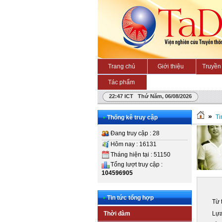
Trang chủ
Giới thiệu
Truyền 
Tác phẩm
22:47 ICT Thứ Năm, 06/08/2026
»
Ti
•
Thống kê truy cập
Đang truy cập : 28
Hôm nay : 16131
Tháng hiện tại : 51150
Tổng lượt truy cập :
104596905
•
Tin tức tổng hợp
Từ 
Lựa
Thời đàm