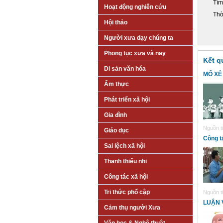
Tìm
Hoạt động nghiên cứu
Thờ
Hội thảo
Người xưa dạy chúng ta
Phong tục xưa và nay
Kết q
Di sản văn hóa
MỔ XẺ
Ẩm thực
Phát triển xã hội
Gia đình
Nguồn ti
Giáo dục
Công t
Sai lệch xã hội
Thanh thiếu nhi
Công tác xã hội
Tri thức phổ cập
Nguồn ti
LUẬN 
Cảm thụ người Xưa