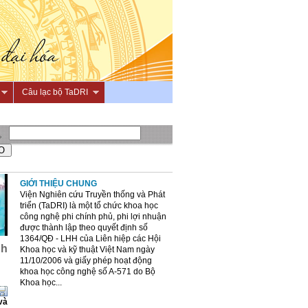
Câu lạc bộ TaDRI
GIỚI THIỆU CHUNG
Viện Nghiên cứu Truyền thống và Phát
triển (TaDRI) là một tổ chức khoa học
công nghệ phi chính phủ, phi lợi nhuận
được thành lập theo quyết định số
1364/QĐ - LHH của Liên hiệp các Hội
nh
Khoa học và kỹ thuật Việt Nam ngày
11/10/2006 và giấy phép hoạt động
khoa học công nghệ số A-571 do Bộ
Khoa học...
và