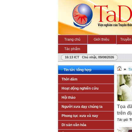
Trang chủ
Giới thiệu
Truyền 
Tác phẩm
16:13 ICT Chủ nhật, 09/08/2026
»
Ti
•
Tin tức tổng hợp
Thời đàm
Hoạt động nghiên cứu
Hội thảo
Tọa đà
Người xưa dạy chúng ta
trên đ
Phong tục xưa và nay
Tác giả:
T
Di sản văn hóa