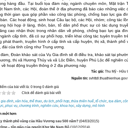
ọng hàng đầu. Tại buổi tọa đàm này, ngành chuyên môn, Mặt trận 
ệt Nam tỉnh, các Hội, đoàn thể ở địa phương đã báo cáo những việc 
ng thời gian qua góp phần vào công tác phòng, chống bạo lực gia đì
a bàn. Các hoạt động, sinh hoạt Câu lạc bộ, các Hội, nhóm; công tác lồ
ong hội họp ở làng, thôn, bản, tổ dân phố thực sự có tác dụng truy
âng cao nhận thức trong nhân dân về phòng, chống bạo lực gia đìn
ngành cấp tỉnh, đã có sự phối hợp, triển khai công tác tuyên truyền tr
g phát thanh, truyền hình ở cấp tỉnh và cấp huyện, thị xã, thành phố 
, đài của tỉnh cũng như Trung ương.
 đàm, Đoàn khảo sát của Vụ Gia đình sẽ đi điều tra, khảo sát tại phườ
ương, thị xã Hương Thủy và xã Lộc Điền, huyện Phú Lộc để nghiên c
 về hoạt động truyền thông ở 2 địa phương này.
Tác giả:
Thu Mỹ - Hữu 
Nguồn tin:
svhttdl.thuathienhue.gov
iểm của bài viết là: 0 trong 0 đánh giá
Click để đánh giá bài viết
:
gia đình
,
văn hóa
,
thể thao
,
du lịch
,
phối hợp
,
thừa thiên huế
,
tổ chức
,
tọa đàm
,
cô
lực
,
phục vụ
,
chương trình
,
nghiên cứu
,
khoa học
,
xây dựng
,
mô hình
n mới hơn
ấy thành phố vàng của Hầu Vương sau 500 năm?
(04/03/2015)
ưỡng – tôn giáo của người Khơ Me Nam Bộ
(10/12/2014)