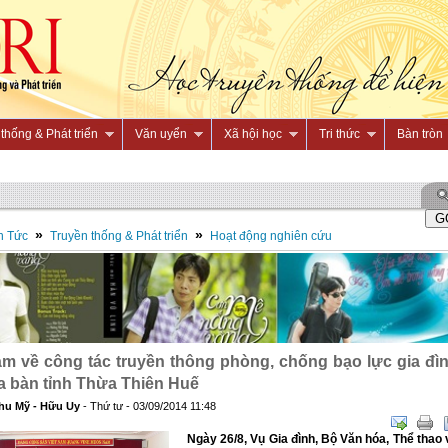
thống & Phát triển
Văn uyển
Xã hội học
Tri thức
Bàn tròn
»
»
n Tức
Truyền thống & Phát triển
Hoạt động nghiên cứu
m về công tác truyền thông phòng, chống bạo lực gia đì
ịa bàn tỉnh Thừa Thiên Huế
hu Mỹ - Hữu Uy
- Thứ tư - 03/09/2014 11:48
Ngày 26/8, Vụ Gia đình, Bộ Văn hóa, Thể thao 