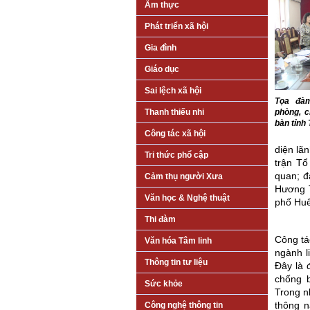
Ẩm thực
Phát triển xã hội
Gia đình
Giáo dục
Sai lệch xã hội
Tọa đàm
phòng, c
Thanh thiếu nhi
bàn tỉnh
Công tác xã hội
diện lã
Tri thức phổ cập
trận Tổ
quan; đ
Cảm thụ người Xưa
Hương T
Văn học & Nghệ thuật
phố Huế
Thi đàm
Công tá
Văn hóa Tâm linh
ngành l
Thông tin tư liệu
Đây là 
chống 
Sức khỏe
Trong n
thông n
Công nghệ thông tin