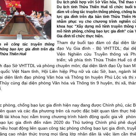
Du lịch phối hợp với Sở Văn hóa, Thể thao 
Du lịch tỉnh Thừa Thiên Huế tổ chức buổi t
đàm về công tác truyền thông phòng, chống b
lực gia đình trên địa bàn tỉnh Thừa Thiên H
nhằm phục vụ cho chương trình nghiên c
khoa học "Xây dựng mô hình truyền thông 
mô hình phòng, chống bạo lực gia đình" của 
Gia đình tổ chức thực hiện.
Tham dự buổi tạo đàm có đại diện lã
 về công tác truyền thông
đạo Vụ Gia đình - Bộ VHTTDL; đại di
hống bạo lực gia đình trên địa
Viện Nghiên cứu Truyền thông và Ph
 Thừa Thiên Huế
triển; về phía tỉnh Thừa Thiên Huế có đ
nh đạo Sở VHTTDL và phòng chuyên môn; đại diện lãnh đạo Ủy ban M
 quốc Việt Nam tỉnh, Hội Liên hiệp Phụ nữ và các Sở, ban, ngành li
ại diện lãnh đạo phòng Văn hóa và Thông tin huyện Phú Lộc và thị 
hủy cùng đại diện phòng Văn hóa và Thông tin 9 huyện, thị xã, thà
.
c phòng, chống bạo lực gia đình hiện nay đang được Chính phủ, các B
iên quan và các địa phương trên cả nước đặc biệt quan tâm thực hiệ
đề tài khoa học nằm trong chương trình hành động quốc gia về phòn
bạo lực gia đình đến năm 2020 do Thủ tướng Chính phủ phê duyê
hiều hoạt động liên quan công tác phòng chống bạo lực gia đình, truy
âng cao nhận thức trong mọi tầng lớp nhân dân là việc làm cần thiế