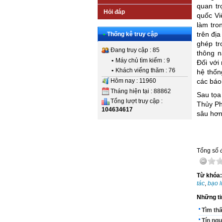
quan tr
Hỏi đáp
quốc Vi
làm tro
trên đị
•
Thống kê truy cập
ghép tr
Đang truy cập : 85
thông n
•
Máy chủ tìm kiếm : 9
Đối với 
•
Khách viếng thăm : 76
hệ thốn
Hôm nay : 11960
các báo
Tháng hiện tại : 88862
Sau tọa
Tổng lượt truy cập :
Thủy Ph
104634617
sâu hơn
Tổng số đ
Từ khóa
tác
,
bạo 
Những ti
Tìm th
Tín ng