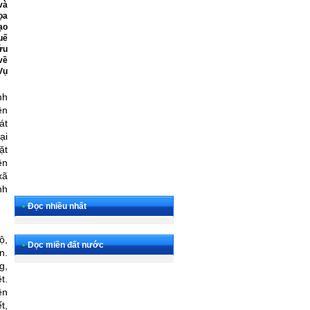
và
ọa
ạo
uế
ứu
về
Vụ
nh
ện
át
ại
ặt
ên
xã
nh
•
Đọc nhiều nhất
ộ,
•
Dọc miền đất nước
n.
g,
t.
ền
t,