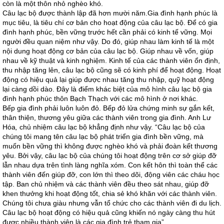
còn là một thôn nhỏ nghèo khó.
Câu lạc bộ được thành lập đã hơn mười năm.Gia đình hạnh phúc là
mục tiêu, là tiêu chí cơ bản cho hoạt động của câu lạc bộ. Để có gia
đình hạnh phúc, bền vững trước hết cần phải có kinh tế vững. Mọi
người đều quan niệm như vậy. Do đó, giúp nhau làm kinh tế là một
nội dung hoạt động cơ bản của câu lạc bộ. Giúp nhau về vốn, giúp
nhau về kỹ thuật và kinh nghiệm. Kinh tế của các thành viên ổn định,
thu nhập tăng lên, câu lạc bộ cũng sẽ có kinh phí để hoạt động. Hoạt
động có hiệu quả lại giúp được nhau tăng thu nhập, quỹ hoạt động
lại càng dồi dào. Đây là điểm khác biệt của mô hình câu lạc bộ gia
đình hạnh phúc thôn Bạch Thạch với các mô hình ở nơi khác.
Bếp gia đình phải luôn luôn đỏ. Bếp đỏ lửa chứng minh sự gắn kết,
thân thiện, thương yêu giữa các thành viên trong gia đình. Anh Lư
Hóa
,
chủ nhiệm câu lạc bộ khẳng định như vậy. “Câu lạc bộ của
chúng tôi mang tên câu lạc bộ phát triển gia đình bền vững, mà
muốn bền vững thì không được nghèo khó và phải đoàn kết thương
yêu. Bởi vậy, câu lạc bộ của chúng tôi hoạt động trên cơ sở giúp đỡ
lẫn nhau dựa trên tình làng nghĩa xóm. Con kết hôn thì toàn thể các
thành viên đến giúp đỡ, con lớn thì theo dõi, động viên các cháu học
tập. Ban chủ nhiệm và các thành viên đều theo sát nhau, giúp đỡ
khen thưởng khi hoạt động tốt, chia sẻ khó khăn với các thành viên.
Chúng tôi chưa giàu nhưng vẫn tổ chức cho các thành viên đi du lịch.
Câu lạc bộ hoạt động có hiệu quả cũng khiến nó ngày càng thu hút
được nhiều thành viên là các gia đình trẻ tham gia”.