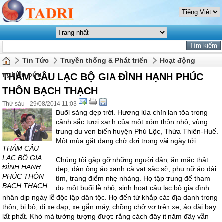
Tin Tức
Truyền thống & Phát triển
Hoạt động
nghiên cứu
THĂM CÂU LẠC BỘ GIA ĐÌNH HẠNH PHÚC
THÔN BẠCH THẠCH
Thứ sáu - 29/08/2014 11:03
Buổi sáng đẹp trời. Hương lúa chín lan tỏa trong
cảnh sắc tươi xanh của một xóm thôn nhỏ, vùng
trung du ven biển huyện Phú Lộc, Thừa Thiên-Huế.
Một mùa gặt đang chờ đợi trong vài ngày tới.
THĂM CÂU
LẠC BỘ GIA
Chúng tôi gặp gỡ những người dân, ăn mặc thật
ĐÌNH HẠNH
đẹp, đàn ông áo xanh cà vạt sặc sỡ, phụ nữ áo dài
PHÚC THÔN
tím, trang điểm nhẹ nhàng. Họ tập trung để tham
BẠCH THẠCH
dự một buổi lễ nhỏ, sinh hoạt câu lạc bộ gia đình
nhân dịp ngày lễ độc lập dân tộc. Họ đến từ khắp các địa danh trong
thôn, bi bộ, đi xe đạp, xe gắn máy, chồng chở vợ trên xe, áo dài bay
lất phất. Khó mà tưởng tượng được rằng cách đây it năm đây vẫn