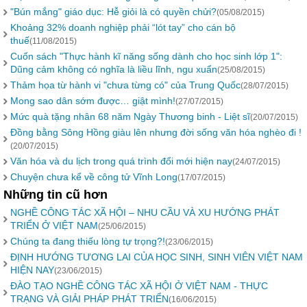
"Bún mắng" giáo dục: Hễ giỏi là có quyền chửi?
(05/08/2015)
Khoảng 32% doanh nghiệp phải “lót tay” cho cán bộ
thuế
(11/08/2015)
Cuốn sách "Thực hành kĩ năng sống dành cho học sinh lớp 1":
Dũng cảm không có nghĩa là liều lĩnh, ngu xuẩn
(25/08/2015)
Thảm họa từ hành vi "chưa từng có" của Trung Quốc
(28/07/2015)
Mong sao dân sớm được… giật mình!
(27/07/2015)
Mức quà tặng nhân 68 năm Ngày Thương binh - Liệt sĩ
(20/07/2015)
Đồng bằng Sông Hồng giàu lên nhưng đời sống văn hóa nghèo đi !
(20/07/2015)
Văn hóa và du lịch trong quá trình đổi mới hiện nay
(24/07/2015)
Chuyện chưa kể về công tử Vĩnh Long
(17/07/2015)
Những tin cũ hơn
NGHỀ CÔNG TÁC XÃ HỘI – NHU CẦU VÀ XU HƯỚNG PHÁT
TRIỂN Ở VIỆT NAM
(25/06/2015)
Chúng ta đang thiếu lòng tự trọng?!
(23/06/2015)
ĐỊNH HƯỚNG TƯƠNG LAI CỦA HỌC SINH, SINH VIÊN VIỆT NAM
HIỆN NAY
(23/06/2015)
ĐÀO TẠO NGHỀ CÔNG TÁC XÃ HỘI Ở VIỆT NAM - THỰC
TRẠNG VÀ GIẢI PHÁP PHÁT TRIỂN
(16/06/2015)