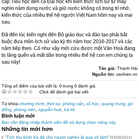
cấp Tiểu học đến cả Đại học khi kiến thức lịch sử từ mấy
nghìn năm dựng nước và giữ nước không có trong trí nhớ,
kiến thức của nhiều thế hệ người Việt Nam hôm nay và mai
sau.
Đã đến lúc kiến nghị đến Bộ giáo dục và đào tạo phải bắt
buộc đưa môn lịch sử vào kỳ thi năm học 2016-2017 và các
năm tiếp theo. Có như vậy mới cứu được một Văn Hoá đang
bị lãng quên và mất dần trong nhiều thế hệ con em chúng ta
sau này!
Tác giả:
Thanh Hải
Nguồn tin:
vanhien.vn
Tổng số điểm của bài viết là: 0 trong 0 đánh giá
Click để đánh giá bài viết
Từ khóa:
chương trình
,
thời sự
,
phỏng vấn
,
số học
,
quang trung
,
gò
đống
,
phóng viên
,
nguyễn huệ
,
trả lời
Bình luận mới
Bạn cần đăng nhập thành viên để sử dụng chức năng này
Những tin mới hơn
“Tịch thu bình trà đá cho người nghèo là quá vô tâm!”
(04/08/2015)