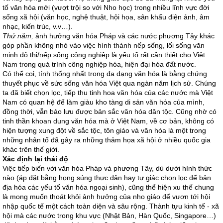
tố văn hóa mới (vượt trội so với Nho học) trong nhiều lĩnh vực đời
sống xã hội (văn học, nghệ thuật, hội họa, sân khấu điện ảnh, âm
nhạc, kiến trúc, v.v…).
Thứ năm,
ảnh hưởng văn hóa Pháp và các nước phương Tây khác
góp phần không nhỏ vào việc hình thành nếp sống, lối sống văn
minh đô thị/nếp sống công nghiệp là yếu tố rất cần thiết cho Việt
Nam trong quá trình công nghiệp hóa, hiện đại hóa đất nước.
Có thể coi, tính thống nhất trong đa dạng văn hóa là bằng chứng
thuyết phục về sức sống văn hóa Việt qua ngàn năm lịch sử. Chúng
ta đã biết chọn lọc, tiếp thu tinh hoa văn hóa của các nước mà Việt
Nam có quan hệ để làm giàu kho tàng di sản văn hóa của mình,
đồng thời, vẫn bảo lưu được bản sắc văn hóa dân tộc. Cũng nhờ có
tinh thần khoan dung văn hóa mà ở Việt Nam, về cơ bản, không có
hiện tượng xung đột về sắc tộc, tôn giáo và văn hóa là một trong
những nhân tố đã gây ra những thảm họa xã hội ở nhiều quốc gia
khác trên thế giới.
Xác định lại thái độ
Việc tiếp biến với văn hóa Pháp và phương Tây, dù dưới hình thức
nào (áp đặt bằng họng súng thực dân hay tự giác chọn lọc để bản
địa hóa các yếu tố văn hóa ngoại sinh), cũng thể hiện xu thế chung
là mong muốn thoát khỏi ảnh hưởng của nho giáo để vươn tới hội
nhập quốc tế một cách toàn diện và sâu rộng. Thành tựu kinh tế - xã
hội mà các nước trong khu vực (Nhật Bản, Hàn Quốc, Singapore…)