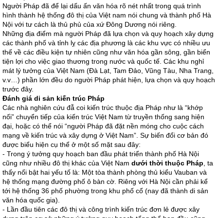
Người Pháp đã để lại dấu ấn văn hóa rõ nét nhất trong quá trình
hình thành hệ thống đô thị của Việt nam nói chung và thành phố Hà
Nội với tư cách là thủ phủ của xứ Đông Dương nói riêng.
Những địa điểm mà người Pháp đã lựa chọn và quy hoạch xây dựng
các thành phố và tỉnh lỵ các địa phương là các khu vực có nhiều ưu
thế về các điều kiện tự nhiên cũng như văn hóa gần sông, gần biển
tiện lợi cho việc giao thương trong nước và quốc tế. Các khu nghỉ
mát lý tưởng của Việt Nam (Đà Lạt, Tam Đảo, Vũng Tàu, Nha Trang,
v.v…) phần lớn đều do người Pháp phát hiện, lựa chọn và quy hoạch
trước đây.
Đánh giá di sản kiến trúc Pháp
Các nhà nghiên cứu đẫ coi kiến trúc thuộc địa Pháp như là “khớp
nối” chuyển tiếp của kiến trúc Việt Nam từ truyền thống sang hiện
đại, hoặc có thể nói “người Pháp đã đặt nền móng cho cuộc cách
mạng về kiến trúc và xây dựng ở Việt Nam”. Sự biến đổi cơ bản đó
được biểu hiện cụ thể ở một số mặt sau đây:
- Trong ý tưởng quy hoạch ban đầu phát triển thành phố Hà Nội
cũng như nhiều đô thị khác của Việt Nam
dưới thời thuộc Pháp
, ta
thấy nổi bật hai yếu tố là: Một tòa thành phòng thủ kiểu Vauban và
hệ thống mạng đường phố ô bàn cờ. Riêng với Hà Nội cần phải kể
tới hệ thống 36 phố phường trong khu phố cổ (nay đã thành di sản
văn hóa quốc gia).
- Lần đầu tiên các đô thị và công trình kiến trúc đơn lẻ được xây