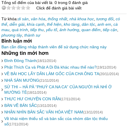
Tổng số điểm của bài viết là: 0 trong 0 đánh giá
Click để đánh giá bài viết
Từ khóa:
di sản
,
văn hóa
,
thống nhất
,
nhà khoa học
,
tương đối
,
có
thể
,
diễn giải
,
khía cạnh
,
thể hiện
,
kho tàng
,
dân tộc
,
anh em
,
cà
mau
,
quá trình
,
tiếp thu
,
yếu tố
,
ảnh hưởng
,
quan điểm
,
tiếp cận
,
phương tây
,
thành sự
Bình luận mới
Bạn cần đăng nhập thành viên để sử dụng chức năng này
Những tin mới hơn
Đình Đông Thành
(18/11/2014)
Phật Thích Ca và Phật A Di Đà khác nhau thế nào?
(19/11/2014)
VỀ BÀI HỌC LẤY DÂN LÀM GỐC CỦA CHA ÔNG TA
(20/11/2014)
NHÀ SÀN MƯỜNG
(21/11/2014)
SỬ THI – HÁ PÀ “PHUỲ CA NA CA” CỦA NGƯỜI HÀ NHÌ Ở
MƯỜNG TÈ
(18/11/2014)
THỰC HƯ CHUYỆN CON RẮN
(17/11/2014)
BÀN VỀ BẢN SẮC
(13/11/2014)
NHẬN NHÌN BẢN SẮC VĂN HÓA VIỆT NAM
(13/11/2014)
Về khái niệm thiểu số và bản sắc của nhóm dân tộc thiểu
số
(17/11/2014)