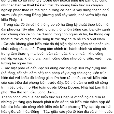
dựng trên cơ sở những ý tưởng quy hoạch tổng thể ban đầu cũng
như các bản vẽ thiết kế kiến trúc do những kiến trúc sư chuyên
nghiệp phác thảo ra mà định hướng cơ bản là xây dựng thành phố
vườn kiểu phương Đông (đường phố cây xanh, nhà vườn biệt thự
kiểu Pháp…).
- Trong các đô thị có hệ thống cơ sở hạ tầng kỹ thuật theo kiểu hiện
đại phương Tây như: Đường giao thông lớn trồng các loại cây xanh
đặc chủng cho xe cộ, hè đường rộng cho người đi bộ, hệ thống cấp
thoát nước và điện chiếu sáng trước đây chưa hề có ở Việt Nam…
- Cơ cấu không gian kiến trúc đô thị hiện đại bao gồm các phân khu
chức năng rất cụ thể: Trung tâm chính trị, hành chính và công sở,
trung tâm thương mại buôn bán sầm uất, khu thị dân, khu công
nghiệp và các không gian xanh công cộng như công viên, vườn hoa,
tượng tài ngoài trời.
- Đặc biệt phải kể đến việc sử dụng các loại vật liệu xây dựng mới
(bê tông, cốt sắt, dầm sắt) cho phép xây dựng các dạng kiến trúc
hiện đại với khẩu độ không gian lớn hơn rất nhiều so với kiến trúc
của các triều đại phong kiến trước đây. Có thể dẫn ra một số công
trình tiêu biểu như Phủ toàn quyền Đông Dương, Nhà hát Lớn thành
phố, Nhà thờ lớn, cầu Long Biên…
Thành công lớn của các kiến trúc sư Pháp là ở chỗ họ đã đưa ra
những ý tưởng quy hoạch phát triển đô thị và kiến trúc thích hợp để
bản địa hóa các công trình kiến trúc kiểu phương Tây, tạo lập sự hài
hòa giữa văn hóa Đông – Tây, giữa các yếu tố bản địa và chính quốc