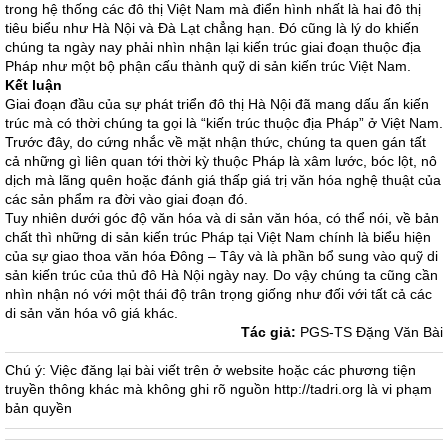
trong hệ thống các đô thị Việt Nam mà điển hình nhất là hai đô thị
tiêu biểu như Hà Nội và Đà Lạt chẳng hạn. Đó cũng là lý do khiến
chúng ta ngày nay phải nhìn nhận lại kiến trúc giai đoạn thuộc địa
Pháp như một bộ phận cấu thành quỹ di sản kiến trúc Việt Nam.
Kết luận
Giai đoạn đầu của sự phát triển đô thị Hà Nội đã mang dấu ấn kiến
trúc mà có thời chúng ta gọi là “kiến trúc thuộc địa Pháp” ở Việt Nam.
Trước đây, do cứng nhắc về mặt nhận thức, chúng ta quen gán tất
cả những gì liên quan tới thời kỳ thuộc Pháp là xâm lước, bóc lột, nô
dịch mà lãng quên hoặc đánh giá thấp giá trị văn hóa nghệ thuật của
các sản phẩm ra đời vào giai đoạn đó.
Tuy nhiên dưới góc độ văn hóa và di sản văn hóa, có thể nói, về bản
chất thì những di sản kiến trúc Pháp tại Việt Nam chính là biểu hiện
của sự giao thoa văn hóa Đông – Tây và là phần bổ sung vào quỹ di
sản kiến trúc của thủ đô Hà Nội ngày nay. Do vậy chúng ta cũng cần
nhìn nhận nó với một thái độ trân trọng giống như đối với tất cả các
di sản văn hóa vô giá khác.
Tác giả:
PGS-TS Đặng Văn Bài
Chú ý: Việc đăng lại bài viết trên ở website hoặc các phương tiện
truyền thông khác mà không ghi rõ nguồn http://tadri.org là vi phạm
bản quyền