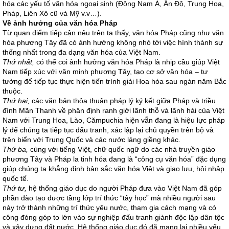
hóa các yếu tố văn hóa ngoại sinh (Đông Nam Á, Ấn Độ, Trung Hoa,
Pháp, Liên Xô cũ và Mỹ v.v…).
Về ảnh hưởng của văn hóa Pháp
Từ quan điểm tiếp cận nêu trên ta thấy, văn hóa Pháp cũng như văn
hóa phương Tây đã có ảnh hưởng không nhỏ tới việc hình thành sự
thống nhất trong đa dạng văn hóa của Việt Nam.
Thứ nhất,
có thể coi ảnh hưởng văn hóa Pháp là nhịp cầu giúp Việt
Nam tiếp xúc với văn minh phương Tây, tạo cơ sở văn hóa – tư
tưởng để tiếp tục thực hiện tiến trình giải Hoa hóa sau ngàn năm Bắc
thuộc.
Thứ hai,
các văn bản thỏa thuận pháp lý ký kết giữa Pháp và triều
đình Mãn Thanh về phân định ranh giới lãnh thỗ và lãnh hải của Việt
Nam với Trung Hoa, Lào, Cămpuchia hiện vẫn đang là hiệu lực pháp
lý để chúng ta tiếp tục đấu tranh, xác lập lại chủ quyền trên bộ và
trên biển với Trung Quốc và các nước láng giềng khác.
Thứ ba,
cùng với tiếng Việt, chữ quốc ngữ do các nhà truyền giáo
phương Tây và Pháp la tinh hóa đang là “công cụ văn hóa” đặc dụng
giúp chúng ta khẳng định bản sắc văn hóa Việt và giao lưu, hội nhập
quốc tế.
Thứ tư,
hệ thống giáo dục do người Pháp đưa vào Việt Nam đã góp
phần đào tạo được tầng lớp trí thức “tây học” mà nhiều người sau
này trở thành những trí thức yêu nước, tham gia cách mạng và có
công đóng góp to lớn vào sự nghiệp đấu tranh giành độc lập dân tộc
và xây dựng đất nước. Hệ thống giáo dục đó đã mang lại nhiều yếu