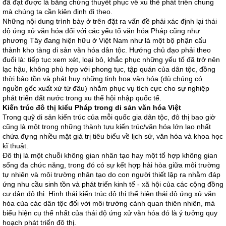
đã đạt được là bằng chứng thuyết phục về xu thế phát triển chung
mà chúng ta cần kiên định đi theo.
Những nội dung trình bày ở trên đặt ra vấn đề phải xác định lại thái
độ ứng xử văn hóa đối với các yếu tố văn hóa Pháp cũng như
phương Tây đang hiện hữu ở Việt Nam như là một bộ phận cấu
thành kho tàng di sản văn hóa dân tộc. Hướng chủ đạo phải theo
đuổi là: tiếp tục xem xét, loại bỏ, khắc phục những yếu tố đã trở nên
lạc hậu, không phù hợp với phong tục, tập quán của dân tộc, đồng
thời bảo tồn và phát huy những tinh hoa văn hóa (dù chúng có
nguồn gốc xuất xứ từ đâu) nhằm phục vụ tích cực cho sự nghiệp
phát triển đất nước trong xu thế hội nhập quốc tế.
Kiến trúc đô thị kiểu Pháp trong di sản văn hóa Việt
Trong quỹ di sản kiến trúc của mỗi quốc gia dân tộc, đô thị bao giờ
cũng là một trong những thành tựu kiến trúc/văn hóa lớn lao nhất
chứa đựng nhiều mặt giá trị tiêu biểu về lịch sử, văn hóa và khoa học
kĩ thuật.
Đô thị là một chuỗi không gian nhân tạo hay một tổ hợp không gian
sống đa chức năng, trong đó có sự kết hợp hài hòa giữa môi trường
tự nhiên và môi trường nhân tạo do con người thiết lập ra nhằm đáp
ứng nhu cầu sinh tồn và phát triển kinh tế - xã hội của các cộng đồng
cư dân đô thị. Hình thái kiến trúc đô thị thể hiện thái độ ứng xử văn
hóa của các dân tộc đối với môi trường cảnh quan thiên nhiên, mà
biểu hiện cụ thể nhất của thái độ ứng xử văn hóa đó là ý tưởng quy
hoạch phát triển đô thị.