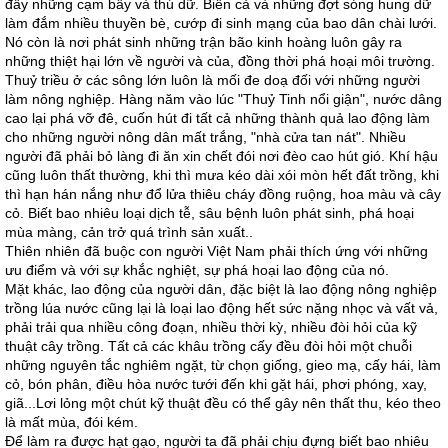
đầy những cạm bẫy và thú dữ. Biển cả và những đợt sóng hung dữ
làm đắm nhiều thuyền bè, cướp đi sinh mạng của bao dân chài lưới.
Nó còn là nơi phát sinh những trận bão kinh hoàng luôn gây ra
những thiệt hại lớn về người và của, đồng thời phá hoại môi trường.
Thuỷ triều ở các sông lớn luôn là mối đe doạ đối với những người
làm nông nghiệp. Hàng năm vào lúc "Thuỷ Tinh nổi giận", nước dâng
cao lại phá vỡ đê, cuốn hút đi tất cả những thành quả lao động làm
cho những người nông dân mất trắng, "nhà cửa tan nát". Nhiều
người đã phải bỏ làng đi ăn xin chết đói nơi đèo cao hút gió. Khí hậu
cũng luôn thất thường, khi thì mưa kéo dài xói mòn hết đất trồng, khi
thì hạn hán nắng như đổ lửa thiêu cháy đồng ruộng, hoa màu và cây
cỏ. Biết bao nhiêu loại dịch tễ, sâu bệnh luôn phát sinh, phá hoại
mùa màng, cản trở quá trình sản xuất..
Thiên nhiên đã buộc con người Việt Nam phải thích ứng với những
ưu điểm và với sự khắc nghiệt, sự phá hoại lao động của nó.
Mặt khác, lao động của người dân, đặc biệt là lao động nông nghiệp
trồng lúa nước cũng lại là loại lao động hết sức nặng nhọc và vất vả,
phải trải qua nhiều công đoạn, nhiều thời kỳ, nhiều đòi hỏi của kỹ
thuật cây trồng. Tất cả các khâu trồng cấy đều đòi hỏi một chuỗi
những nguyên tắc nghiêm ngặt, từ chọn giống, gieo mạ, cấy hái, làm
cỏ, bón phân, điều hòa nước tưới đến khi gặt hái, phơi phóng, xay,
giã...Lơi lỏng một chút kỹ thuật đều có thể gây nên thất thu, kéo theo
là mất mùa, đói kém.
Để làm ra được hạt gạo, người ta đã phải chịu đựng biết bao nhiêu