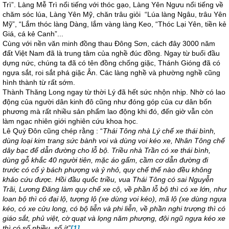
Trì”. Làng Mễ Trì nổi tiếng với thóc gạo, Làng Yên Ngưu nổi tiếng về
chăm sóc lúa, Làng Yên Mỹ, chăn trâu giỏi “Lúa làng Ngâu, trâu Yên
Mỹ”, “Lắm thóc làng Dàng, lắm vàng làng Keo, “Thóc Lại Yên, tiền kẻ
Giá, cá kẻ Canh”...
Cùng với nền văn minh đồng thau Đông Sơn, cách đây 3000 năm
đất Việt Nam đã là trung tâm của nghề đúc đồng. Ngay từ buổi đầu
dựng nức, chúng ta đã có tên đồng chống giặc, Thánh Gióng đã có
ngựa sắt, roi sắt phá giặc Ân. Các làng nghề và phường nghề cũng
hình thành từ rất sớm.
Thành Thăng Long ngay từ thời Lý đã hết sức nhộn nhịp. Nhờ có lao
động của người dân kinh đô cũng như đóng góp của cư dân bốn
phương mà rất nhiều sản phẩm lao động khi đó, đến giờ vẫn còn
làm ngạc nhiên giới nghiên cứu khoa học.
Lê Quý Đôn cũng chép rằng : “
Thái Tông nhà Lý chế xe thái bình,
dùng loại kim trang sức bành voi và dùng voi kéo xe, Nhân Tông chế
dây bạc để dẫn đường cho lỗ bộ. Triều nhà Trần có xe thái bình,
dùng gỗ khắc 40 người tiên, mặc áo gấm, cầm cơ dẫn đường đi
trước có cổ ý bách phượng và ỷ nhỏ, quy chế thế nào đều không
khảo cứu được. Hồi đầu quốc triều, vua Thái Tông có sai Nguyễn
Trãi, Lương Đăng làm quy chế xe cộ, về phần lỗ bộ thì có xe lớn, như
loan bộ thì có đại lộ, tượng lộ (xe dùng voi kéo), mã lộ (xe dùng ngựa
kéo, có xe cửu long, có bộ liễn và phi liễn, về phần nghi trượng thì có
giáo sắt, phủ việt, cờ quạt và lọng năm phượng, đội ngũ ngựa kéo xe
thì có số nhiều, số ít
”
[1]
.