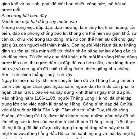
gian khổ và hy sinh, phải đổ biết bao nhiêu công sức, mồ hôi và
nước mắt.
Ai ơi bưng bát cơm đầy
Dẻo thơm một hạt đắng cay muôn vàn
Những công việc đắp đập, đào mương, làm thuỷ lợi, khai hoang, lấn
biển, đắp đê phòng chống bão lụt không chỉ thể hiện sự gian khổ, sự
cần cù, chịu khó trong lao động, mà nó còn thể hiện sự đối chọi gay
gắt giữa con người với thiên nhiên. Con người Việt Nam đã tự khẳng
định sự tồn tại của mình đối với thiên nhiên bằng sự lao động cần cù
và dũng cảm. Từ đời này qua đời khác, nếu mỗi lần sông Hồng dâng
nước lên cao, thì người dân lại đắp đê cao hơn nữa, xóm làng được
bảo vệ và con người đã chiến thắng thiên nhiên giống như chàng
Sơn Tinh chiến thắng Thuỷ Tinh vậy.
Ngay từ thời nhà Lý, khi mới chuyển kinh đô về Thăng Long thì bên
cạnh việc ngăn chặn giặc ngoại xâm, người dân kinh đô còn phải lo
ngăn chặn lũ lụt, bảo vệ và xây dựng kinh thành ngày một trù phú.
Vào những năm 1106-1108, người Thăng Long Hà nội đã phải tập
trung lớn cho việc ngăn lũ từ sông Hồng. Công trình đắp đê Cơ Xá,
kéo dài suốt từ Nhật Tân Nghi Tàm cho tới Vĩnh Tuy, rồi đê sông
Đuống, đê sông Cà Lồ, được tiến hành trong những năm này đã nói
lên công sức to lớn của cư dân ở kinh thành Thăng Long. Trên thực
tế, hệ thống đê điều được xây dựng trong những năm này ở suốt
một khu vực đồng bằng Bắc Bộ có thể sánh ngang với bất kỳ một kỳ