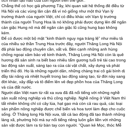
tích nhân tạo nào của con người trên thế giới..
Chẳng thế có học giả phương Tây, khi quan sát hệ thống đê điều từ
Hà Nội và các vùng lân cận đã ví nó giống như một thứ Vạn lý
trường thành của người Việt, chỉ có điều khác với Vạn lý trường
thành của người Trung Hoa là nó không phải được dựng lên để ngăn
cản giặc Hung nô mà để ngăn cản giặc lũ cũng hung bạo không
kém.
Để có được một bộ mặt “kinh thành nguy nga tráng lệ” như miêu tả
của nhiều sứ thần Trung Hoa trước đây, người Thăng Long Hà Nội
đã phải lao động chuyên cần, vất vả. Bên cạnh những anh hùng
chống ngoại xâm bảo vệ kinh thành, Thăng Long Hà Nội còn là quê
hương đã sản sinh ra biết bao nhiêu tấm gương tuổi trẻ tài cao trong
lao động sản xuất, sáng tạo ra của cải vật chất, xây dựng và phát
triển thủ đô. Họ là những người dân, những chàng trai cô gái bình dị
đầy tài năng và nhiệt huyết trong lao động sáng tạo, từ đời này sang
đời khác, xây đắp và tô điểm lên vẻ đẹp phồn hoa của Thăng Long
và của đất nước.
Người dân Việt nam từ rất xa xưa đã đã nổi tiếng với những nghề
sản xuất nông nghiệp và thủ công nghiệp. Nghề nông ở Việt Nam thì
tất nhiên không chỉ có cây lúa, hạt gạo mà còn cả rau quả, các loại
sản phẩm nông nghiệp được chế biến và hoa tươi làm đẹp cho cuộc
sống. Ở Thăng long Hà Nội xưa, tất cả lao động đã tạo thành những
làng xã, phường hội mà sự nổi tiếng riêng luôn gắn liền với những
sản vật được làm ra từ bàn tay con người. “Quan kẻ Mọc, thóc Mễ