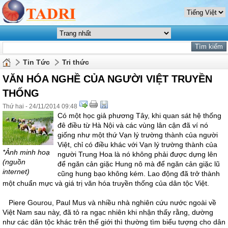
Tin Tức
Tri thức
VĂN HÓA NGHỀ CỦA NGƯỜI VIỆT TRUYỀN
THỐNG
Thứ hai - 24/11/2014 09:48
Có một học giả phương Tây, khi quan sát hệ thống
đê điều từ Hà Nội và các vùng lân cận đã ví nó
giống như một thứ Vạn lý trường thành của người
Việt, chỉ có điều khác với Vạn lý trường thành của
*Ảnh minh hoạ
người Trung Hoa là nó không phải được dựng lên
(nguồn
để ngăn cản giặc Hung nô mà để ngăn cản giặc lũ
internet)
cũng hung bạo không kém. Lao động đã trở thành
một chuẩn mực và giá trị văn hóa truyền thống của dân tộc Việt.
Piere Gourou, Paul Mus và nhiều nhà nghiên cứu nước ngoài về
Việt Nam sau này, đã tỏ ra ngạc nhiên khi nhận thấy rằng, dường
như các dân tộc khác trên thế giới thì thường tìm biểu tượng cho dân