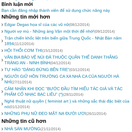
Bình luận mới
Bạn cần đăng nhập thành viên để sử dụng chức năng này
Những tin mới hơn
Edgar Degas họa sĩ của các vũ nữ
(08/12/2014)
Người vợ mù - Những áng Văn một thời để nhớ!
(09/12/2014)
Trận chiến khốc liệt trên biển giữa Trung Quốc - Nhật Bản năm
1894
(11/12/2014)
HỘI THỔI CƠM THI
(15/12/2014)
VĂN BIA BẢO VỆ NÚI ĐÁ THUỘC QUẦN THỂ DANH THẮNG
TRÀNG AN - NINH BÌNH
(04/12/2014)
TỰ HÀO "DÁNG ĐỨNG BẾN TRE"
(03/12/2014)
NGƯỜI GIỮ HỒN TRƯỜNG CA XA NHÀ CA CỦA NGƯỜI HÀ
NHÌ
(27/11/2014)
CẢM NHẬN KHI ĐỌC “BƯỚC ĐẦU TÌM HIỂU TÁC GIẢ VÀ TÁC
PHẨM CỔ NHẠC BẠC LIÊU” (*)
(28/11/2014)
Nghệ thuật nữ quyền ( feminist art ) và những sắc thái đặc biệt của
nó
(01/12/2014)
NHỮNG PHỤ NỮ ĐEO MẶT NẠ ĐƯỜI ƯƠI
(26/11/2014)
Những tin cũ hơn
NHÀ SÀN MƯỜNG
(21/11/2014)