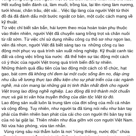
Hết xuống biển đánh cá, làm muối, trồng lúa, lại lên rừng làm nương,
tưới khoai, chăn trâu, dệt vải... Việc lập làng của người Việt từ thời
đồ đá đã đánh dấu một bước ngoặt cơ bản, một cuộc cách mạng về
kỹ thuật.
Từ việc chỉ biết săn bắn, hái lượm theo mùa hoàn toàn phụ thuộc
vào thiên nhiên, người Việt đã chuyển sang trồng trọt và chăn nuôi
từ rất sớm. Từ việc chỉ sử dụng nhiều công cụ thô sơ như ngọn lao,
viên đá nhọn, người Việt đã biết sáng tạo ra những công cụ lao
động mới phục vụ quá trình sản xuất nông nghiệp. Kỹ thuật canh tác
đất và công việc trồng lúa nước đã thể hiện sự tác động một cách
có ý thức của người Việt trong quá trình biến đổi tự nhiên.
Những thành quả đầu tiên của lao động một cách có tổ chức, hạt
gạo, bát cơm đã
không chỉ đem lại một cuộc sống ấm no, đáp ứng
nhu cầu về lương thực tạo điều kiện cho sự phát triển của các ngành
nghề, mà còn mang lại những giá trị tinh thần nhất định cho người
Việt trong lao động nghề nghiệp. Lao động đã trở thành một chuẩn
mực và giá trị văn hóa truyền thống của dân tộc Việt từ đó.
Lao động sản xuất luôn là trung tâm của đời sống của mỗi cá nhân
và cộng đồng. Tuy nhiên, như người ta đã từng nói nếu như bàn tay
phải của thiên nhiên ban phát của cải cho con người thì bản tay trái
của nó lại giật lại. Thiên nhiên như đùa giỡn với con người Việt Nam.
Nó vừa hào phóng, vừa tàn nhẫn.
Vùng rừng sâu núi thẳm luôn là nơi "rừng thiêng, nước độc" chứa