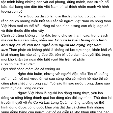
tộc mình bằng những con vật oai phong, dũng mãnh, nào sư tử, hổ
báo, đại bàng còn dân tộc Việt Nam thì lại thích nhấn mạnh về hình
tượng con cò.
Piere Gourou đã có lần giải thích cho học trò của mình
rằng chỉ có những hiểu biết sâu sắc về người Việt Nam và nông thôn
Việt Nam mới có thể hiểu rằng tại sao hình tượng con cò lại đẹp đẽ
và thân thuộc đến như vậy.
Cánh cò trắng không chỉ là đặc trưng cho sự thanh cao, trong sạch
mà còn là sự cần mẫn, nhẫn nại.
Con cò là biểu trưng cho hình
ảnh đẹp đẽ về văn hóa nghề của người lao động Việt Nam
xưa
.Thân phận cò không phải là không có lúc cực nhọc, khốn khổ và
bi ai nhưng lúc nào cũng đẹp đẽ, bền bỉ, dẻo dai mà quyết liệt, trong
mọi khó khăn trở ngại đều biết vượt lên trên số phận
Con cò mà đi ăn đêm
Đậu phải cành mềm lộn cổ xuống ao.
Nghe thật buồn, nhưng với người Việt, nếu “lộn cổ xuống
ao” thì vẫn cố mà vượt lên và sau cùng nếu có mệnh hệ nào thì cò
cũng phải chết cho trong sạch “có sáo thì sáo nước trong, đừng sáo
nước đục đau lòng cò con”.
Người Việt Nam là người lao động trung thực, yêu lao
động và sống bằng thành quả lao động của đôi tay mình. Thử đọc lại
truyền thuyết về Âu Cơ và Lạc Long Quân, chúng ta cũng có thể
hình dung được công cuộc khai phá đất đai và chiếm lĩnh những
vùng đồng bằng của người Việt cổ đã diễn ra khó khăn như thế nào.