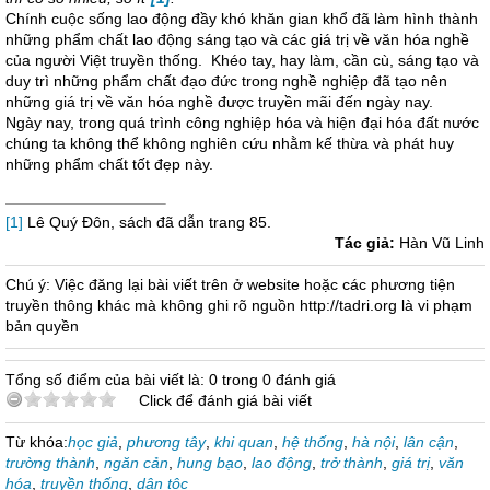
Chính cuộc sống lao động đầy khó khăn gian khổ đã làm hình thành
những phẩm chất lao động sáng tạo và các giá trị về văn hóa nghề
của người Việt truyền thống. Khéo tay, hay làm, cần cù, sáng tạo và
duy trì những phẩm chất đạo đức trong nghề nghiệp đã tạo nên
những giá trị về văn hóa nghề được truyền mãi đến ngày nay.
Ngày nay, trong quá trình công nghiệp hóa và hiện đại hóa đất nước
chúng ta không thể không nghiên cứu nhằm kế thừa và phát huy
những phẩm chất tốt đẹp này.
[1]
Lê Quý Đôn, sách đã dẫn trang 85.
Tác giả:
Hàn Vũ Linh
Chú ý: Việc đăng lại bài viết trên ở website hoặc các phương tiện
truyền thông khác mà không ghi rõ nguồn http://tadri.org là vi phạm
bản quyền
Tổng số điểm của bài viết là: 0 trong 0 đánh giá
Click để đánh giá bài viết
Từ khóa:
học giả
,
phương tây
,
khi quan
,
hệ thống
,
hà nội
,
lân cận
,
trường thành
,
ngăn cản
,
hung bạo
,
lao động
,
trở thành
,
giá trị
,
văn
hóa
,
truyền thống
,
dân tộc