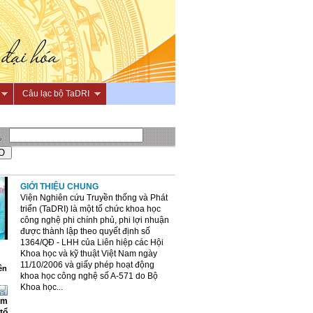
Câu lạc bộ TaDRI
GIỚI THIỆU CHUNG
Viện Nghiên cứu Truyền thống và Phát
triển (TaDRI) là một tổ chức khoa học
công nghệ phi chính phủ, phi lợi nhuận
được thành lập theo quyết định số
1364/QĐ - LHH của Liên hiệp các Hội
Khoa học và kỹ thuật Việt Nam ngày
11/10/2006 và giấy phép hoạt động
ên
khoa học công nghệ số A-571 do Bộ
Khoa học...
am
tổ