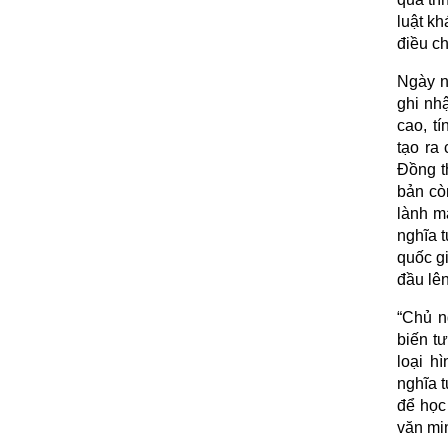
luật kh
điều ch
Ngày n
ghi nhậ
cao, t
tạo ra 
Đồng th
bản cò
lành m
nghĩa t
quốc g
đầu lê
“Chủ n
biến t
loại h
nghĩa t
để học 
văn mi