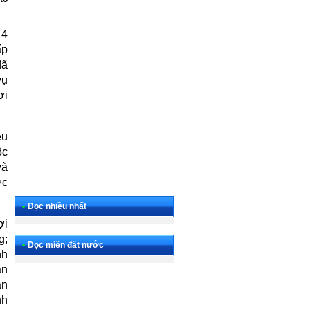
 4
ấp
đã
vụ
ợi
êu
ộc
và
ợc
•
Đọc nhiều nhất
ợi
g;
•
Dọc miền đất nước
nh
ần
an
nh