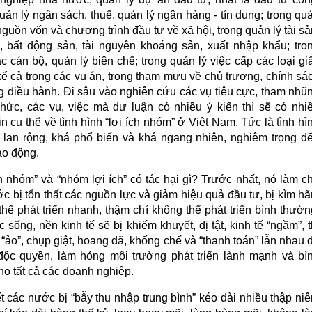
uản lý ngân sách, thuế, quản lý ngân hàng - tín dụng; trong qu
nguồn vốn và chương trình đầu tư về xã hội, trong quản lý tài sả
i, bất động sản, tài nguyên khoáng sản, xuất nhập khẩu; tro
c cán bộ, quản lý biên chế; trong quản lý việc cấp các loại gi
kể cả trong các vụ án, trong tham mưu về chủ trương, chính sá
ng điều hành. Đi sâu vào nghiên cứu các vụ tiêu cực, tham nhũ
chức, các vụ, việc mà dư luận có nhiều ý kiến thì sẽ có nhi
in cụ thể về tình hình “lợi ích nhóm” ở Việt Nam. Tức là tình hì
 lan rộng, khá phổ biến và khá ngang nhiên, nghiêm trọng đ
o động.
h nhóm” và “nhóm lợi ích” có tác hại gì? Trước nhất, nó làm c
c bị tổn thất các nguồn lực và giảm hiệu quả đầu tư, bị kìm h
hể phát triển nhanh, thậm chí không thể phát triển bình thườn
 sống, nền kinh tế sẽ bị khiếm khuyết, dị tật, kinh tế “ngầm”, t
“ảo”, chụp giật, hoang dã, khống chế và “thanh toán” lẫn nhau 
độc quyền, làm hỏng môi trường phát triển lành mạnh và bì
ho tất cả các doanh nghiệp.
 các nước bị “bẫy thu nhập trung bình” kéo dài nhiều thập niê