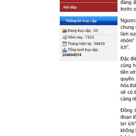
đáng ấ
Hỏi đáp
trước s
Ngược l
•
Thống kê truy cập
chung c
Đang truy cập : 33
làm suy
Hôm nay : 7323
nhóm” 
Tháng hiện tại : 58819
ích”.
Tổng lượt truy cập :
104604574
Đặc điể
cùng h
tiền v
quyền.
hóa thà
sẽ có 
càng n
Đồng t
đoạn t
lợi íc
không 