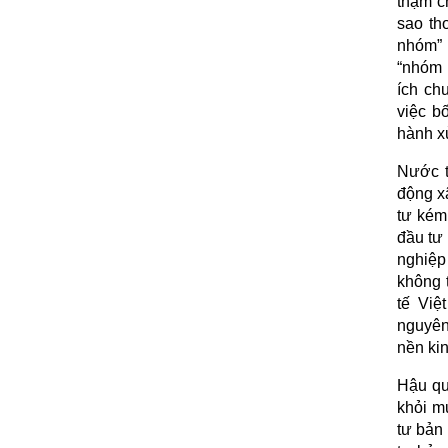
thậm c
sao th
nhóm” 
“nhóm 
ích ch
việc b
hành xử
Nước t
động xã
tư kém
đầu tư
nghiệp
không 
tế Việ
nguyên 
nền kin
Hậu qu
khỏi mụ
tư bản 