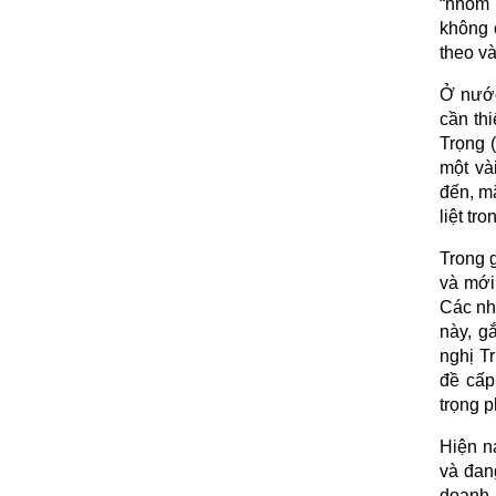
“nhóm 
không 
theo v
Ở nước
cần th
Trọng 
một và
đến, m
liệt tr
Trong 
và mới 
Các nhà
này, g
nghị T
đề cấp
trọng p
Hiện n
và đang
doanh 