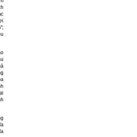
àm
ch
ác
ợi
”;
ều
ao
ầu
uả
ng
óa
nh
ại
nh
ng
ĩa
ĩa