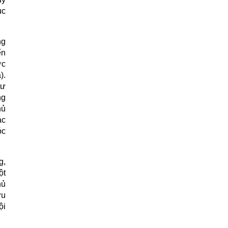
ục
ng
ển
ớc
).
tư
ng
hủ
ác
óc
g,
ột
hủ
ứu
ội