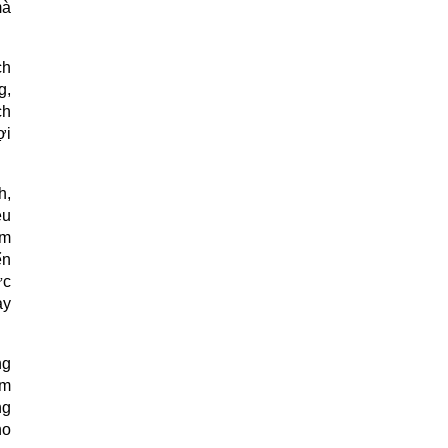
mà
ch
g,
ch
ợi
h,
ều
ầm
ển
ực
ày
ng
óm
ng
ho