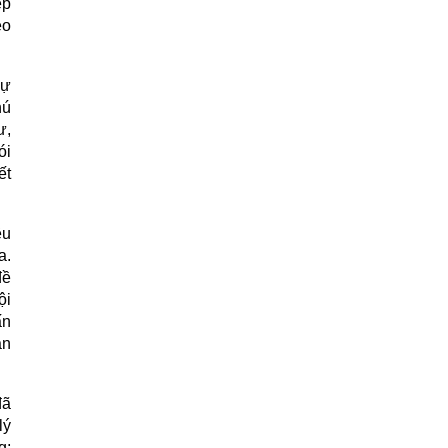
ệp
éo
sự
hú
ư,
ói
ết
ều
a.
đề
ội
ấn
an
đã
lý
g;