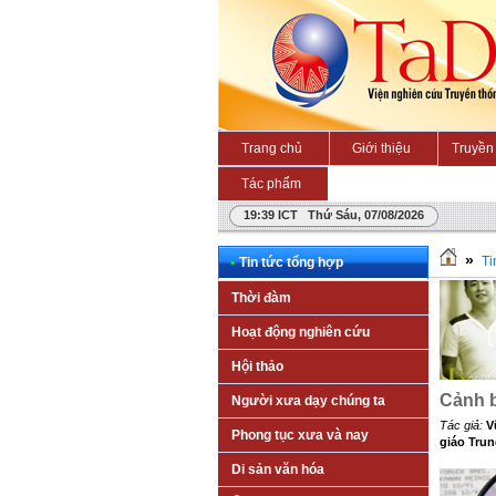
Trang chủ
Giới thiệu
Truyền 
Tác phẩm
19:39 ICT Thứ Sáu, 07/08/2026
»
Ti
•
Tin tức tổng hợp
Thời đàm
Hoạt động nghiên cứu
Hội thảo
Cảnh b
Người xưa dạy chúng ta
Tác giả:
V
Phong tục xưa và nay
giáo Tru
Di sản văn hóa