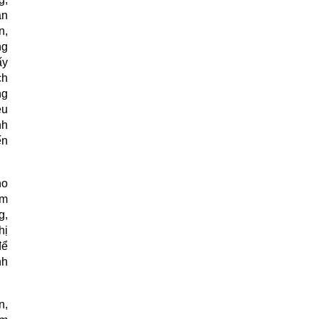
ản
n,
ng
ấy
ch
ng
ều
nh
ến
ho
ãm
g,
hị
để
nh
n,