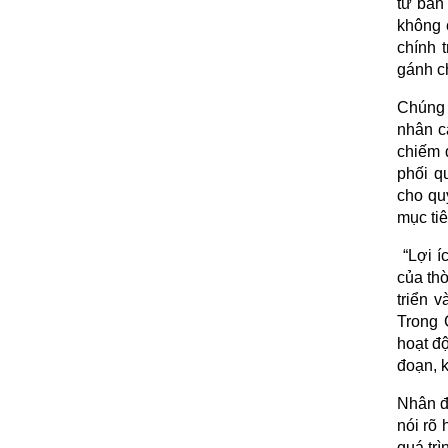
tư bản
không c
chính t
gánh c
Chúng 
nhân cá
chiếm đ
phối q
cho qu
mục tiê
“Lợi íc
của thờ
triển 
Trong 
hoạt độ
đoạn, k
Nhân đâ
nói rõ
quá trì