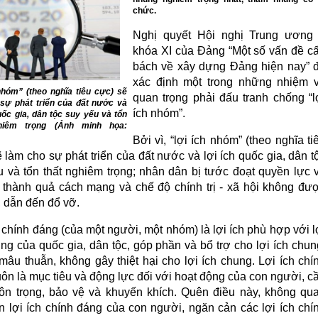
chức.
Nghị quyết Hội nghị Trung ương
khóa XI của Đảng “Một số vấn đề c
bách về xây dựng Đảng hiện nay” 
xác định một trong những nhiệm 
nhóm” (theo nghĩa tiêu cực) sẽ
quan trọng phải đấu tranh chống “l
sự phát triển của đất nước và
ích nhóm”.
quốc gia, dân tộc suy yếu và tổn
hiêm trọng (Ảnh minh họa:
Bởi vì, “lợi ích nhóm” (theo nghĩa ti
 làm cho sự phát triển của đất nước và lợi ích quốc gia, dân t
u và tổn thất nghiêm trọng; nhân dân bị tước đoạt quyền lực 
h; thành quả cách mạng và chế độ chính trị - xã hội không đư
, dẫn đến đổ vỡ.
 chính đáng (của một người, một nhóm) là lợi ích phù hợp với l
ng của quốc gia, dân tộc, góp phần và bổ trợ cho lợi ích chun
mâu thuẫn, không gây thiệt hại cho lợi ích chung. Lợi ích chí
ôn là mục tiêu và động lực đối với hoạt động của con người, c
ôn trọng, bảo vệ và khuyến khích. Quên điều này, không qu
n lợi ích chính đáng của con người, ngăn cản các lợi ích chí