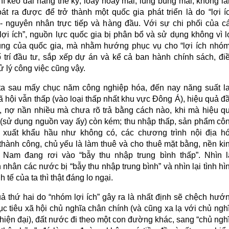
hí kéo dài hàng thế kỷ, loay hoay mãi, lùng bùng mãi, không l
oát ra được để trở thành một quốc gia phát triển là do “lợi í
- nguyên nhân trực tiếp và hàng đầu. Với sự chi phối của c
lợi ích”, nguồn lực quốc gia bị phân bổ và sử dụng không vì l
ung của quốc gia, mà nhằm hướng phục vụ cho “lợi ích nhóm
ố trí đầu tư, sắp xếp dự án và kể cả ban hành chính sách, đi
 lý công việc cũng vậy.
a sau mấy chục năm công nghiệp hóa, đến nay năng suất l
 hội vẫn thấp (vào loại thấp nhất khu vực Đông Á), hiệu quả đ
, nợ nần nhiều mà chưa rõ trả bằng cách nào, khi mà hiệu q
 (sử dụng nguồn vay ấy) còn kém; thu nhập thấp, sản phẩm cô
 xuất khẩu hầu như không có, các chương trình nội địa h
thành công, chủ yếu là làm thuê và cho thuê mặt bằng, nền ki
t Nam đang rơi vào “bẫy thu nhập trung bình thấp”. Nhìn l
nhân các nước bị “bẫy thu nhập trung bình” và nhìn lại tình hì
h tế của ta thì thật đáng lo ngại.
ả thứ hai do “nhóm lợi ích” gây ra là nhất định sẽ chệch hướ
c tiêu xã hội chủ nghĩa chân chính (và cũng xa lạ với chủ ngh
hiện đại), đất nước đi theo một con đường khác, sang “chủ ngh