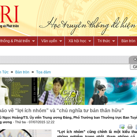
thống & Phát triển
Văn uyển
Xã hội học
Tri thức
Bàn tròn
»
»
n Tức
Bàn tròn
Tọa đàm
áo về “lợi ích nhóm” và “chủ nghĩa tư bản thân hữu”
ũ Ngọc Hoàng/TS. Ủy viên Trung ương Đảng, Phó Trưởng ban Thường trực Ban Tuy
ng ương
- Thứ ba - 07/07/2015 12:22
“Lợi ích nhóm” cũng chính là một kiểu th
nhũng nghiêm trọng nhất, tham nhũng có 