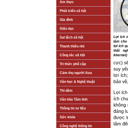
Ẩm thực
Phát triển xã hội
Gia đình
Giáo dục
Lợi ích 
Sai lệch xã hội
làm cho 
lợi ích 
Thanh thiếu nhi
thất ng
Internet)
Công tác xã hội
cực) sẽ
Tri thức phổ cập
suy yế
Cảm thụ người Xưa
lợi íc
bảo vệ
Văn học & Nghệ thuật
Thi đàm
Lợi ích
ích chu
Văn hóa Tâm linh
không 
Thông tin tư liệu
đáng lu
Sức khỏe
được t
tâm đế
Công nghệ thông tin