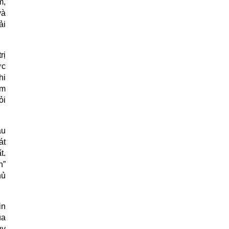
m,
và
ải
rị
ực
hi
àm
ỏi
ầu
át
t.
h”
hủ
in
ua
uy