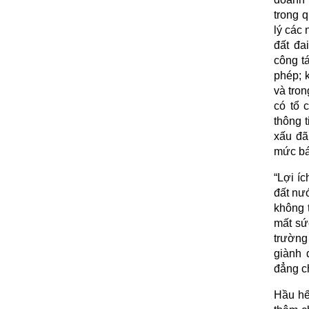
trong q
lý các 
đất đa
công tá
phép; 
và tro
có tổ 
thông t
xấu đã
mức bá
“Lợi íc
đất nướ
không t
mất sức
trường 
giành 
đẳng c
Hầu hết