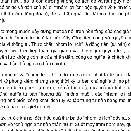
 thân hữu”, đó là con đường không có tiền đồ và rất nguy hiể
ó tự do và dân chủ (vì bị “nhóm lợi ích” độc quyền về kinh tế 
rị thâu tóm, lũng đoạn), để lại hậu quả lâu dài mà dân tộc ph
hịu.
ta mong muốn xây dựng một xã hội trên nền tảng của các giá t
ch thì “nhóm lợi ích” lại thúc đẩy đồng tiền cộng với quyền l
ịa vị thống trị. Thực chất “nhóm lợi ích” là đồng tiền (tư bản) c
uyền lực, trực tiếp tham gia giành và chiếm giữ quyền lực, l
yền lực không còn là của nhân dân, cũng có nghĩa là chệch kh
u xã hội chủ nghĩa (chân chính).
h nhóm” và “nhóm lợi ích” có từ rất sớm, ít nhất là từ buổi đ
i kỳ phong kiến; nhưng sang thời kỳ tư bản chủ nghĩa thì nó ph
và diễn biến phức tạp hơn, kể cả trình độ, quy mô và tính chấ
Chủ nghĩa tư bản “hoang dã”, “mông muội”, các “nhóm lợi íc
ng phổ biến, công khai, tích lũy và tập trung tư bản bằng mọi t
ể cả bạo lực, giết người.
y, trước khi nói đến hậu quả thứ ba do “nhóm lợi ích” gây ra, x
 hơn về “chủ nghĩa tư bản thân hữu”. Suốt mấy trăm năm nay, q
nh cạnh tranh, qua đấu tranh xã hội, chịu sự tác động của các q