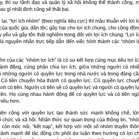
y, thì sự lãnh đạo và quản lý xã hội không thể thành công, 
au gì nhất định cũng sẽ thất bại.
ại, “lợi ích nhóm” (theo nghĩa tiêu cực) thì mâu thuẫn với lợi í
ủa quốc gia, dân tộc; gây hại cho lợi ích chung, cho cộng đồn
 yếu và gây tổn thất nghiêm trọng đối với lợi ích chung. “Lợi í
là nguyên nhân trực tiếp dẫn đến việc hình thành các “nhóm l
m của các “nhóm lợi ích” là có sự kết hợp cùng mục tiêu lợi íc
ành động, cùng phân chia lợi ích, giữa những người có nhi
ới những người có quyền lực trong nhà nước và trong đảng c
 Có tiền chuyển hóa thành có quyền lực. Có quyền lực chuy
nh có tiền. Người có tiền sẽ có quyền lực và người có quyền l
tiền. Họ cùng nhau hành động để có quyền lực và có tiền ng
hiều hơn.
iền cộng với quyền lực tạo thành sức mạnh khống chế, lũ
ổ chức và xã hội. Nhận thức sự quan trọng của thông tin, “nh
h” còn móc nối, “kết nạp”, kết hợp với một số nhóm truyền thô
lành mạnh để tác động chi phối dư luận theo hướng có lợi c