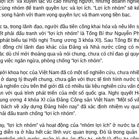
lợi ích” và xuyên tạc vu cáo những người, những doanh nghi
cùng nhóm để tranh quyền lực và lợi ích. “Lợi ích nhóm” sẽ k
à song hành với tham vọng quyền lực và tham vọng tiền bạc.
 ta, trong lãnh đạo, người đầu tiên công khai hóa và nêu lên 
iết phải đấu tranh với “lợi ích nhóm” là Tổng Bí thư Nguyễn P
(phát biểu tại Hội nghị Trung ương 3 khóa XI). Sau Tổng Bí th
i đồng chí lãnh đạo khác của Đảng và Nhà nước cũng có n
ặc dù chỉ mới thoáng qua và nói chung, chưa có chỉ đạo gì quy
ong việc ngăn ngừa, phòng chống “lợi ích nhóm”.
giới khoa học của Việt Nam đã có một số nghiên cứu, chưa nhi
ở dạng lý thuyết chung, chưa gắn với thực tế tình hình nước t
 nghiên cứu trên thế giới đã có nhiều tài liệu nghiên cứu vấn 
ắn với quá trình phát triển của một số quốc gia. Nghị quyết H
rung ương 4 khóa XI của Đảng Cộng sản Việt Nam “Một số v
 bách về xây dựng Đảng hiện nay” đã xác định nhiệm vụ qu
hải đấu tranh chống “lợi ích nhóm”.
ay, “lợi ích nhóm” và hoạt động của “nhóm lợi ích” ở nước ta 
 diễn ra ở hầu hết các lĩnh vực quan trọng. Đó là trong quản 
nghiệp nhà nước, quản lý dự án đầu tư, nhất là đầu tư côn