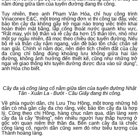
nằm đúng giữa tâm của tuyến đường đang thi công.
Tuy nhiên, theo anh Phạm Văn Hóa, chỉ huy công trình
Vinaconex E&C, một trong những đơn vị thi công tại đây, việc
bảo tồn cây đa không gây trở ngại nào trong việc triển khai
hoàn thiện mặt bằng, lắp cống thoát nước quanh khu vực.
“Rất may, với bộ thân và rễ cây đa hơn 15 thân lớn, nhỏ như
một sự ngẫu nhiên, đã mọc theo chiều dọc tuyến đường. Nếu
bộ rễ và thân cây nằm ngang, vấn đề bảo tồn chắc chắn sẽ
nan giải. Chính vì nằm dọc, nên diện tích chiếm đất của cây
đa cũng chỉ bằng đúng khoảng lưu không giữa hai làn
đường, không ảnh hưởng đến thiết kế, cũng như những trở
ngại về giao thông khi tuyến đường được đưa vào sử dụng”,
anh Hóa cho biết.
Cây đa và cổng làng cổ nằm giữa tâm của tuyến đường Nhật
Tân - Xuân La - Bưởi - Cầu Giấy đang thi công.
Về phía người dân, chị Lưu Thu Hồng, một trong những hộ
dân có nhà gần cây đa cho rằng, việc bảo tồn cây đa là hợp
lý. Cũng theo chị Hồng, hàng chục năm qua, dân làng xem
cây đa là cây “thiêng”, nên nhiều người hay thắp hương ở
gốc với quan niệm thờ thần đa. Bên cạnh cây đa là chiếc
cổng làng cổ, người dân cũng xem đó như biểu tượng của
Thành hoàng làng.