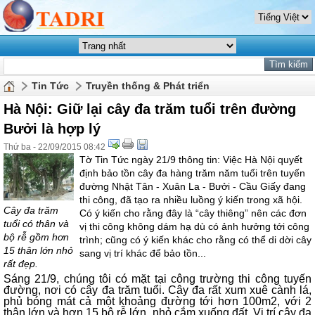
Tin Tức
Truyền thống & Phát triển
Hà Nội: Giữ lại cây đa trăm tuổi trên đường
Bưởi là hợp lý
Thứ ba - 22/09/2015 08:42
Tờ Tin Tức ngày 21/9 thông tin: Việc Hà Nội quyết
định bảo tồn cây đa hàng trăm năm tuổi trên tuyến
đường Nhật Tân - Xuân La - Bưởi - Cầu Giấy đang
thi công, đã tạo ra nhiều luồng ý kiến trong xã hội.
Cây đa trăm
Có ý kiến cho rằng đây là “cây thiêng” nên các đơn
tuổi có thân và
vị thi công không dám hạ dù có ảnh hưởng tới công
bộ rễ gồm hơn
trình; cũng có ý kiến khác cho rằng có thể di dời cây
15 thân lớn nhỏ
sang vị trí khác để bảo tồn...
rất đẹp.
Sáng 21/9, chúng tôi có mặt tại công trường thi công tuyến
đường, nơi có cây đa trăm tuổi. Cây đa rất xum xuê cành lá,
phủ bóng mát cả một khoảng đường tới hơn 100m2, với 2
thân lớn và hơn 15 bộ rễ lớn, nhỏ cắm xuống đất. Vị trí cây đa