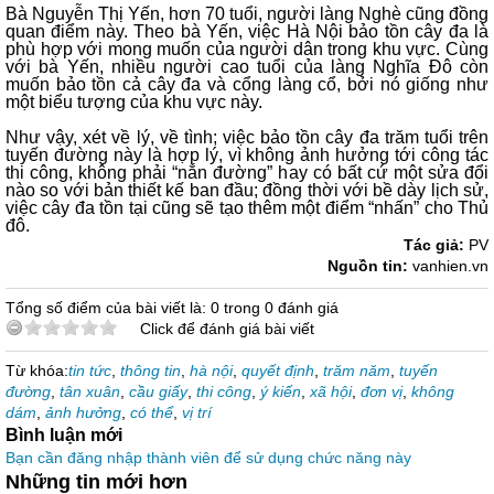
Bà Nguyễn Thị Yến, hơn 70 tuổi, người làng Nghè cũng đồng
quan điểm này. Theo bà Yến, việc Hà Nội bảo tồn cây đa là
phù hợp với mong muốn của người dân trong khu vực. Cùng
với bà Yến, nhiều người cao tuổi của làng Nghĩa Đô còn
muốn bảo tồn cả cây đa và cổng làng cổ, bởi nó giống như
một biểu tượng của khu vực này.
Như vậy, xét về lý, về tình; việc bảo tồn cây đa trăm tuổi trên
tuyến đường này là hợp lý, vì không ảnh hưởng tới công tác
thi công, không phải “nắn đường” hay có bất cứ một sửa đổi
nào so với bản thiết kế ban đầu; đồng thời với bề dày lịch sử,
việc cây đa tồn tại cũng sẽ tạo thêm một điểm “nhấn” cho Thủ
đô.
Tác giả:
PV
Nguồn tin:
vanhien.vn
Tổng số điểm của bài viết là: 0 trong 0 đánh giá
Click để đánh giá bài viết
Từ khóa:
tin tức
,
thông tin
,
hà nội
,
quyết định
,
trăm năm
,
tuyến
đường
,
tân xuân
,
cầu giấy
,
thi công
,
ý kiến
,
xã hội
,
đơn vị
,
không
dám
,
ảnh hưởng
,
có thể
,
vị trí
Bình luận mới
Bạn cần đăng nhập thành viên để sử dụng chức năng này
Những tin mới hơn