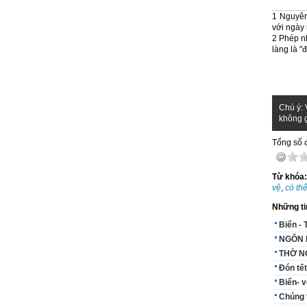
1 Nguyên 
với ngày 
2 Phép nh
làng là "
Chú ý: 
không g
Tổng số đ
Từ khóa
vệ
,
có th
Những ti
Biển - 
NGÔN 
THỜ N
Đón tết
Biển- v
Chúng t