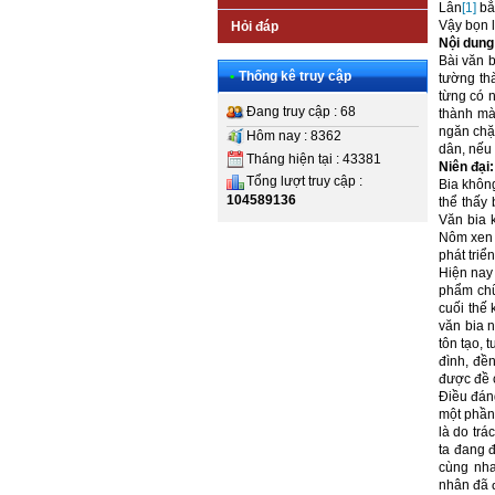
Lân
[1]
bắt
Vậy bọn 
Hỏi đáp
Nội dung
Bài văn 
•
Thống kê truy cập
tường th
từng có n
Đang truy cập : 68
thành mà
ngăn chặn
Hôm nay : 8362
dân, nếu a
Tháng hiện tại : 43381
Niên đại:
Tổng lượt truy cập :
Bia không
104589136
thể thấy
Văn bia 
Nôm xen 
phát tri
Hiện nay 
phẩm chữ 
cuối thế 
văn bia n
tôn tạo, 
đình, đề
được đề 
Điều đán
một phần 
là do tr
ta đang đ
cùng nha
nhân đã đ