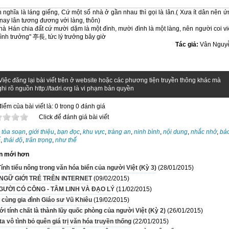
nghĩa là láng giếng, Cứ một số nhà ở gần nhau thì gọi là lân.( Xưa ít dân nên ứ
nay lân tương đương với làng, thôn)
à Hán chia đất cứ mười dặm là một đình, mười đình là một làng, nên người coi vi
đình trưởng" 亭長, tức lý trưởng bây giờ
Tác giả:
Vân Nguy
Việc đăng lại bài viết trên ở website hoặc các phương tiện truyền thông khác mà
hi rõ nguồn http://tadri.org là vi phạm bản quyền
iểm của bài viết là: 0 trong 0 đánh giá
Click để đánh giá bài viết
:
tòa soạn
,
giới thiệu
,
bạn đọc
,
khu vực
,
tràng an
,
ninh bình
,
nội dung
,
nhắc nhở
,
bả
ể
,
thái độ
,
trân trọng
,
như thế
n mới hơn
Tính tiểu nông trong văn hóa biển của người Việt (Kỳ 3)
(28/01/2015)
NGỮ GIỚI TRẺ TRÊN INTERNET
(09/02/2015)
GƯỜI CÓ CÔNG - TÂM LINH VÀ ĐẠO LÝ
(11/02/2015)
 cùng gia đình Giáo sư Vũ Khiêu
(19/02/2015)
ới tính chất là thành lũy quốc phòng của người Việt (Kỳ 2)
(26/01/2015)
a vô tình bỏ quên giá trị văn hóa truyền thống
(22/01/2015)