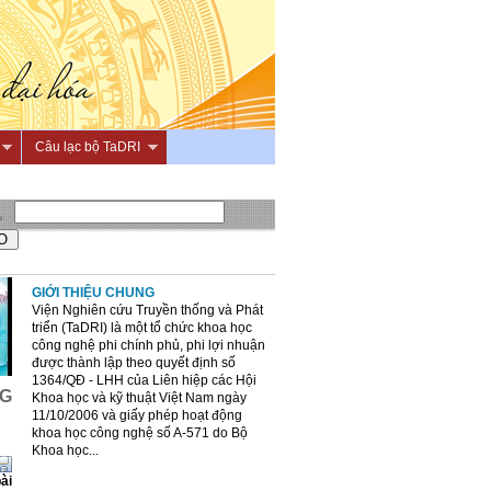
Câu lạc bộ TaDRI
GIỚI THIỆU CHUNG
Viện Nghiên cứu Truyền thống và Phát
triển (TaDRI) là một tổ chức khoa học
công nghệ phi chính phủ, phi lợi nhuận
được thành lập theo quyết định số
1364/QĐ - LHH của Liên hiệp các Hội
NG
Khoa học và kỹ thuật Việt Nam ngày
11/10/2006 và giấy phép hoạt động
khoa học công nghệ số A-571 do Bộ
Khoa học...
ài