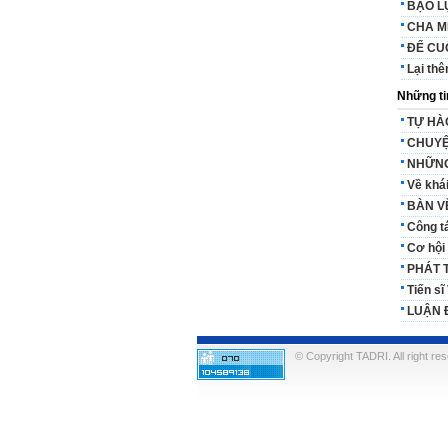
BẠO L
CHA M
ĐỂ CU
Lại thê
Những ti
TỰ HÀ
CHUYỆ
NHỮNG
Về khái
BÀN V
Công t
Cơ hội 
PHÁT 
Tiến s
LUẬN 
© Copyright TADRI. All right re