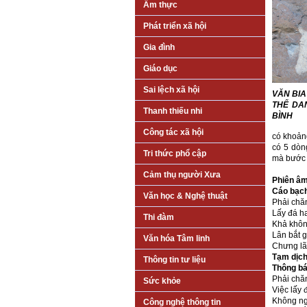
Ẩm thực
Phát triển xã hội
Gia đình
Giáo dục
Sai lệch xã hội
VĂN BIA
THỂ DA
Thanh thiếu nhi
BÌNH
Công tác xã hội
có khoảng
có 5 dòng
Tri thức phổ cập
mà bước 
Cảm thụ người Xưa
Phiên âm
Cáo bạc
Văn học & Nghệ thuật
Phải chă
Lấy đá h
Thi đàm
Khả khôn
Lân bắt g
Văn hóa Tâm linh
Chưng lã
Tạm dịch
Thông tin tư liệu
Thông bá
Phải chă
Sức khỏe
Việc lấy 
Không ng
Công nghệ thông tin