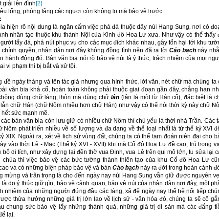
 giải lên đình
[2]
lêu lổng, phóng lãng các ngươi còn không lo mà bảo vệ trước.
:
bia hiện rõ nội dung là ngăn cấm việc phá đá thuộc dãy núi Hang Sung, nơi có đo
ành nhân tạo thuộc khu thành Nội của Kinh đô Hoa Lư xưa. Như vậy có thể thấy 
gười lấy đá, phá núi phục vụ cho các mục đích khác nhau, gây tổn hại tới khu tườ
 chính quyền, nhân dân nơi đây không đồng tình nên đã ra lời
Cáo bạch
này nh
 hành động đó. Bản văn bia nói rõ bảo vệ núi là ý thức, trách nhiệm của mọi ngư
i vi phạm thì bị bắt và xử tội.
 đề ngày tháng và tên tác giả nhưng qua hình thức, lời văn, nét chữ mà chúng ta 
 bài văn bia khá cổ, hoàn toàn không phải thuộc giai đoạn gần đây, chẳng hạn nh
không dùng chữ làng, thôn mà dùng chữ
lân
(lân là một từ Hán cổ), đặc biệt là c
lẫn chữ Hán (chữ Nôm nhiều hơn chữ Hán) như vậy có thể nói thời kỳ này chữ N
ển hết sức mạnh mẽ.
các bản văn bia còn lưu giữ có nhiều chữ Nôm thì chủ yếu là thời nhà Trần. Các t
Nôm phát triển nhiều về số lượng và đa dạng về thể loại nhất là từ thế kỷ XVI đ
kỷ XIX. Ngoài ra, xét về lịch sử vùng đất, chúng ta có thể tạm đoán niên đại cho 
ày vào thời Lê - Mạc (Thế kỷ XVI - XVII) khi mà Cố đô Hoa Lư đề cao, trú trọng vi
tu bổ di tích, như xây dựng lại đền thờ vua Đinh, vua Lê trên qui mô lớn, tu sửa lại 
n chùa thì việc bảo vệ các bức tường thành thiên tạo của khu Cố đô Hoa Lư cũ
cao và có những biện pháp bảo vệ và bản
Cáo bạch
này ra đời trong hoàn cảnh đ
g mừng và trân trọng là cho đến ngày nay núi Hang Sung vẫn giữ được nguyên vẹ
là do ý thức giữ gìn, bảo vệ cảnh quan, bảo vệ núi của nhân dân nơi đây, một ph
ách nhiệm của những người đứng đầu các làng, xã để ngày nay thế hệ nối tiếp chú
ược thừa hưởng những giá trị lớn lao về lịch sử - văn hóa đó, chúng ta sẽ cố gắ
u chung sức bảo vệ lấy những thành quả, những giá trị di sản mà các đấng ti
ể lại.