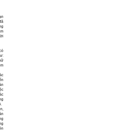
ạn
đã
ng
ằm
ời
có
ư:
hữ
ôm
ác
ến
bản
ệc
các
ng
ó.
n,
ần
ng
ng
ền