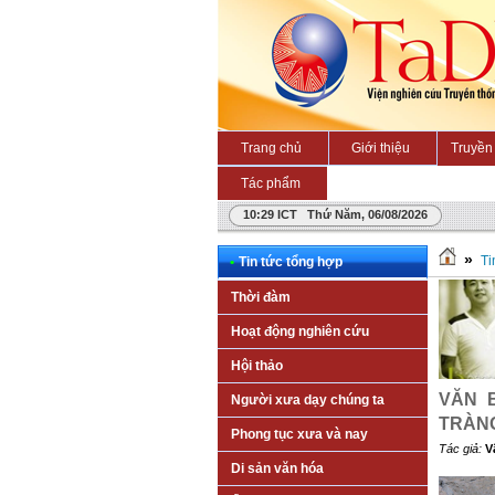
Trang chủ
Giới thiệu
Truyền 
Tác phẩm
10:29 ICT Thứ Năm, 06/08/2026
»
Ti
•
Tin tức tổng hợp
Thời đàm
Hoạt động nghiên cứu
Hội thảo
VĂN 
Người xưa dạy chúng ta
TRÀNG
Phong tục xưa và nay
Tác giả:
V
Di sản văn hóa