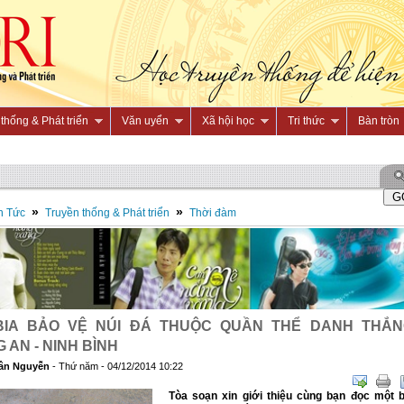
thống & Phát triển
Văn uyển
Xã hội học
Tri thức
Bàn tròn
»
»
n Tức
Truyền thống & Phát triển
Thời đàm
BIA BẢO VỆ NÚI ĐÁ THUỘC QUẦN THỂ DANH THẮ
 AN - NINH BÌNH
ân Nguyễn
- Thứ năm - 04/12/2014 10:22
Tòa soạn xin giới thiệu cùng bạn đọc một b