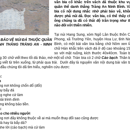
văn bia cổ khắc trên vách đá thuộc khu v
quần thể danh thắng Tràng An Ninh Bình. V
bia có nội dung nhắc nhở phải bảo vệ, khô
được phá núi đá. Đọc văn bia, có thể thấy c
ông chúng ta đã có thái độ trân trọng như t
nào đối với thiên nhiên.
Tại núi Hang Sung, xóm Ngô Lân thuộc thôn C
Phong, xã Trường Yên, huyện Hoa Lư, tỉnh Ni
 BẢO VỆ NÚI ĐÁ THUỘC QUẦN
Bình, có một bài văn bia bằng chữ Nôm xen l
NH THẮNG TRÀNG AN - NINH
chữ Hán khắc trên vách đá ở độ cao khoảng 1
so với mặt ruộng, kích thước 40x40cm. Toàn b
 30 chữ viết theo lối đá thảo, mờ một số chữ. Trán bia có 2 chữ
Cáo bạch
. Thân 
 viết từ trên xuống, từ phải qua trái. Dưới đây là nguyên văn nội dung bài văn b
đầu chúng tôi đã tìm hiểu, nghiên cứu được:
:
h
ng nơi không chốn đổ (đổi)
ay bẩy đá
g nghe cứ làm
iải trình đình
ng không bảo tiền.
:
o cho nhiều người
ng nơi đây không thuộc về ai mà muốn thay đổi sao cũng được
đá hay là bẩy đá?
he lời (cáo bạch) mà cứ làm