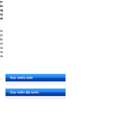
ực
ăn
ng
ha
hế
hi
nh
ẫn
5m
ia
bia
ia
•
Đọc nhiều nhất
•
Dọc miền đất nước