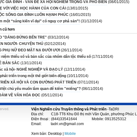
ỰC GIA ĐÌNH - VẤN ĐỀ XÃ HỘI NGHIÊM TRỌNG VÀ PHỔ BIẾN
(08/01/2015)
Ẹ VỚI VIỆC HỌC HÀNH CỦA CON CÁI
(13/01/2015)
ỘC SỐNG GIA ĐÌNH LUÔN HẠNH PHÚC
(16/01/2015)
m một “sáng kiến vĩ đại” có nguy cơ phá sản”!
(31/12/2014)
n cũ hơn
O "DÁNG ĐỨNG BẾN TRE"
(03/12/2014)
N NGƯỜI- CHUYỆN THÚ
(02/12/2014)
 PHỤ NỮ ĐEO MẶT NẠ ĐƯỜI ƯƠI
(26/11/2014)
 niệm thiểu số và bản sắc của nhóm dân tộc thiểu số
(17/11/2014)
Ề BẢN SẮC
(13/11/2014)
ác xã hội- NGHỀ NGHIỆP VÀ ĐẠO LÝ
(12/11/2014)
phát triển trong một thế giới biến động
(10/11/2014)
TRIỂN XÃ HỘI VÀ CON ĐƯỜNG PHÁT TRIỂN
(07/11/2014)
ĩ Việt chủ yếu muốn làm quan để kiếm "miếng"?
(06/11/2014)
ĐÀM VỀ VĂN HÓA ĐỌC
(05/11/2014)
served.
Viện Nghiên cứu Truyền thống và Phát triển
-
TaDRI
Địa chỉ: C18-TT6 Khu Đô thị mới Văn Quán, phường Phúc La
Điện thoại : (844)33541644 Mobile: 0913525312
Email: tadri.vn@gmail.com
Xem bản: Desktop |
Mobile