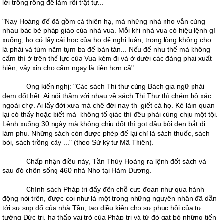
lời trống rỗng để làm rối trật tự...
"Nay Hoàng đế đã gồm cả thiên hạ, mà những nhà nho vẫn cùng
nhau bác bẻ pháp giáo của nhà vua. Mỗi khi nhà vua có hiệu lệnh gì
xuống, họ cứ lấy cái học của họ để nghị luận, trong lòng không cho
là phải và túm năm tụm ba để bàn tán... Nếu để như thế mà không
cấm thì ở trên thế lực của Vua kém đi và ở dưới các đảng phái xuất
hiện, vậy xin cho cấm ngay là tiện hơn cả".
Ông kiến nghị: "Các sách Thi thư cùng Bách gia ngữ phải
đem đốt hết. Ai nói thầm với nhau về sách Thi Thư thì chém bỏ xác
ngoài chợ. Ai lấy đời xưa mà chê đời nay thì giết cả họ. Kẻ làm quan
lại có thấy hoặc biết mà không tố giác thì đều phải cùng chịu một tội.
Lệnh xuống 30 ngày mà không chịu đốt thì gọt đầu bôi đen bắt đi
làm phu. Những sách còn được phép để lại chỉ là sách thuốc, sách
bói, sách trồng cây ..." (theo Sử ký tư Mã Thiên).
Chấp nhận điều này, Tần Thủy Hoàng ra lệnh đốt sách và
sau đó chôn sống 460 nhà Nho tại Hàm Dương.
Chính sách Pháp trị đẩy đến chỗ cực đoan như qua hành
động nói trên, được coi như là một trong những nguyên nhân đã dẫn
tới sự sụp đổ của nhà Tần, tạo điều kiện cho sự phục hồi của tư
tưởng Đức trị, hạ thấp vai trò của Pháp trị và từ đó gạt bỏ những tiến