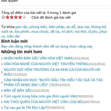
bản quyền
Tổng số điểm của bài viết là: 5 trong 1 đánh giá
Click để đánh giá bài viết
Từ khóa:
giai cấp
,
phong kiến
,
biện pháp
,
dụ dỗ
,
dọa nạt
,
khủng bố
,
vuốt ve
,
lừa phỉnh
,
mua chuộc
,
tất cả
,
nô dịch
,
mà thôi
,
sĩ phu
,
phục
vụ
,
triều đại
Bình luận mới
Bạn cần đăng nhập thành viên để sử dụng chức năng này
Những tin mới hơn
NHẬN NHÌN BẢN SẮC VĂN HÓA VIỆT NAM
(13/11/2014)
VĂN HÓA NGHỀ CỦA NGƯỜI VIỆT TRUYỀN THỐNG
(24/11/2014)
NGƯỜI GIỮ HỒN TRƯỜNG CA XA NHÀ CA CỦA NGƯỜI HÀ
NHÌ
(27/11/2014)
CẢM NHẬN KHI ĐỌC “BƯỚC ĐẦU TÌM HIỂU TÁC GIẢ VÀ TÁC
PHẨM CỔ NHẠC BẠC LIÊU” (*)
(28/11/2014)
BÀN VỀ BẢN SẮC
(13/11/2014)
Tình người trong bữa cơm gia đình người Việt
(29/10/2014)
HAI THÓI QUEN CỦA NGƯỜI VIỆT CẦN LOẠI BỎ
(28/07/2014)
Tại sao gọi là Tết Độc Lập?
(01/09/2014)