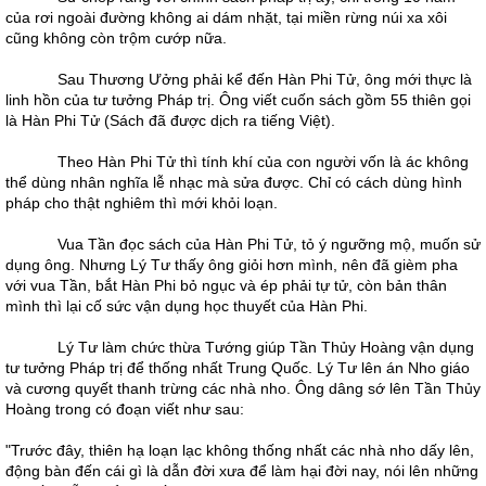
của rơi ngoài đường không ai dám nhặt, tại miền rừng núi xa xôi
cũng không còn trộm cướp nữa.
Sau Thương Ưởng phải kể đến Hàn Phi Tử, ông mới thực là
linh hồn của tư tưởng Pháp trị. Ông viết cuốn sách gồm 55 thiên gọi
là Hàn Phi Tử (Sách đã được dịch ra tiếng Việt).
Theo Hàn Phi Tử thì tính khí của con người vốn là ác không
thể dùng nhân nghĩa lễ nhạc mà sửa được. Chỉ có cách dùng hình
pháp cho thật nghiêm thì mới khỏi loạn.
Vua Tần đọc sách của Hàn Phi Tử, tỏ ý ngưỡng mộ, muốn sử
dụng ông. Nhưng Lý Tư thấy ông giỏi hơn mình, nên đã gièm pha
với vua Tần, bắt Hàn Phi bỏ ngục và ép phải tự tử, còn bản thân
mình thì lại cố sức vận dụng học thuyết của Hàn Phi.
Lý Tư làm chức thừa Tướng giúp Tần Thủy Hoàng vận dụng
tư tưởng Pháp trị để thống nhất Trung Quốc. Lý Tư lên án Nho giáo
và cương quyết thanh trừng các nhà nho. Ông dâng sớ lên Tần Thủy
Hoàng trong có đoạn viết như sau:
"Trước đây, thiên hạ loạn lạc không thống nhất các nhà nho dấy lên,
động bàn đến cái gì là dẫn đời xưa để làm hại đời nay, nói lên những