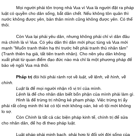
Mọi người phải tôn trọng nhà Vua vì Vua là người đặt ra pháp
luật có quyền cho dân sống, bắt dân chết. Nếu không tôn quân thì
nước không được yên, bản thân mình cũng không được yên. Có thế
thôi.
Còn Vua lại phải yêu dân, nhưng không phải chỉ vì dân đâu
mà chính là vì Vua. Có yêu dân thì dân mới phục tùng và Vua mới
mạnh "Muốn tranh thiên hạ thì trước hết phải tranh thủ nhân tâm"
(Tranh thiên hạ giả, tất tiên tranh nhân). Cho nên yêu dân không
xuất phát từ quan điểm đạo đức nào mà chỉ là một phương pháp để
bảo vệ ngôi Vua mà thôi.
Pháp trị
đòi hỏi phải rành rọt về
luật, về lệnh, về hình, về
chính.
Luật
là để mọi người nhận rõ vị trí của mình.
Lệnh
là để cho nhân dân biết bổn phận của mình phải làm gì.
Hình
là để trừng trị những kẻ phạm pháp. Việc trừng trị ấy
phải rất công minh thì kẻ có tội mới không oán, kẻ vô tội mới không
lo sợ.
Còn
Chính
là tất cả các biện pháp kinh tế, chính trị để sửa
cho nhân dân, để họ đi theo pháp luật.
Luật pháp phải minh bạch, phải hợp lý đối với đời sống của