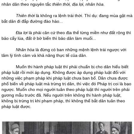
nhân dân theo nguyên tắc
thiên thời, địa lợi, nhân hòa.
Thiên thời
là không ra lệnh trái thời. Thí dụ: đang mùa gặt mà
bắt dân đi đắp đường đào hào...
Địa lợi
là phải căn cứ theo địa thế từng miền như đất rộng thì
bảo cấy lúa, đất ở bờ biển thì bảo dân làm muối...
Nhân hòa
là đừng có ban những mệnh lệnh trái ngược với
tâm lý tình cảm và khả năng thực tế của dân.
Muốn thi hành pháp luật thì phải chuẩn bị cho dân hiểu biết
pháp luật rồi mới áp dụng. Không được áp dụng pháp luật đối với
những việc phạm pháp khi pháp luật chưa ban bố. Dân chưa được
phổ biến về pháp luật mà trừng trị dân, thì việc đó Pháp trị coi là bạo
ngược. Muốn cho mọi người tuân theo pháp luật thì người trên phải
gương mẫu trước đã. Nếu người trên không thi hành pháp luật,
không bị trừng trị khi phạm pháp, thì không thể bắt dân tuân theo
pháp luật được.