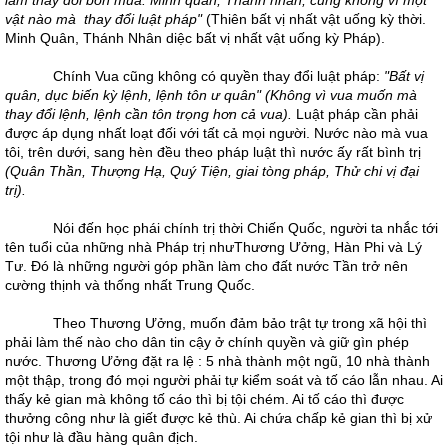
làm thay đổi bốn mùa. Minh quân, Thánh nhân, cũng không vì một
vật nào mà thay đổi luật pháp"
(Thiên bất vị nhất vật uống kỳ thời.
Minh Quân, Thánh Nhân diệc bất vị nhất vật uống kỳ Pháp).
Chính Vua cũng không có quyền thay đổi luật pháp:
"Bất vị
quân, dục biến kỳ lệnh, lệnh tôn ư quân" (Không vì vua muốn mà
thay đổi lệnh, lệnh cần tôn trọng hơn cả vua).
Luật pháp cần phải
được áp dụng nhất loạt đối với tất cả mọi người. Nước nào mà vua
tôi, trên dưới, sang hèn đều theo pháp luật thì nước ấy rất bình trị
(Quân Thần, Thượng Hạ, Quý Tiện, giai tòng pháp, Thử chi vị đại
trị).
Nói đến học phái chính trị thời Chiến Quốc, người ta nhắc tới
tên tuổi của những nhà Pháp trị nhưThương Ưởng, Hàn Phi và Lý
Tư. Đó là những người góp phần làm cho đất nước Tần trở nên
cường thịnh và thống nhất Trung Quốc.
Theo Thương Ưởng, muốn đảm bảo trật tự trong xã hội thì
phải làm thế nào cho dân tin cậy ở chính quyền và giữ gìn phép
nước. Thương Ưởng đặt ra lệ : 5 nhà thành một ngũ, 10 nhà thành
một thập, trong đó mọi người phải tự kiểm soát và tố cáo lẫn nhau. Ai
thấy kẻ gian mà không tố cáo thì bị tội chém. Ai tố cáo thì được
thưởng công như là giết được kẻ thù. Ai chứa chấp kẻ gian thì bị xử
tội như là đầu hàng quân địch.