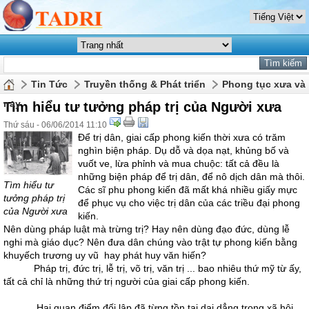
Tin Tức
Truyền thống & Phát triển
Phong tục xưa và
nay
Tìm hiểu tư tưởng pháp trị của Người xưa
Thứ sáu - 06/06/2014 11:10
Để trị dân, giai cấp phong kiến thời xưa có trăm
nghìn biện pháp. Dụ dỗ và dọa nạt, khủng bố và
vuốt ve, lừa phỉnh và mua chuộc: tất cả đều là
những biện pháp để trị dân, để nô dịch dân mà thôi.
Tìm hiểu tư
Các sĩ phu phong kiến đã mất khá nhiều giấy mực
tưởng pháp trị
để phục vụ cho việc trị dân của các triều đại phong
của Người xưa
kiến.
Nên dùng pháp luật mà trừng trị? Hay nên dùng đạo đức, dùng lễ
nghi mà giáo dục? Nên đưa dân chúng vào trật tự phong kiến bằng
khuyếch trương uy vũ hay phát huy văn hiến?
Pháp trị, đức trị, lễ trị, võ trị, văn trị ... bao nhiêu thứ mỹ từ ấy,
tất cả chỉ là những thứ trị người của giai cấp phong kiến.
Hai quan điểm đối lập đã từng tồn tại dai dẳng trong xã hội