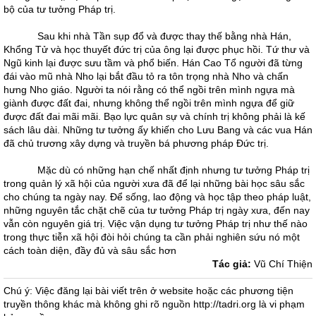
bộ của tư tưởng Pháp trị.
Sau khi nhà Tần sụp đổ và được thay thế bằng nhà Hán,
Khổng Tử và học thuyết đức trị của ông lại được phục hồi. Tứ thư và
Ngũ kinh lại được sưu tầm và phổ biến. Hán Cao Tổ người đã từng
đái vào mũ nhà Nho lại bắt đầu tỏ ra tôn trọng nhà Nho và chấn
hưng Nho giáo. Người ta nói rằng có thể ngồi trên mình ngựa mà
giành được đất đai, nhưng không thể ngồi trên mình ngựa để giữ
được đất đai mãi mãi. Bạo lực quân sự và chính trị không phải là kế
sách lâu dài. Những tư tưởng ấy khiến cho Lưu Bang và các vua Hán
đã chủ trương xây dựng và truyền bá phương pháp Đức trị.
Mặc dù có những hạn chế nhất định nhưng tư tưởng Pháp trị
trong quản lý xã hội của người xưa đã để lại những bài học sâu sắc
cho chúng ta ngày nay. Để sống, lao động và học tập theo pháp luật,
những nguyên tắc chặt chẽ của tư tưởng Pháp trị ngày xưa, đến nay
vẫn còn nguyên giá trị. Việc vận dụng tư tưởng Pháp trị như thế nào
trong thực tiễn xã hội đòi hỏi chúng ta cần phải nghiên sứu nó một
cách toàn diện, đầy đủ và sâu sắc hơn
Tác giả:
Vũ Chí Thiện
Chú ý: Việc đăng lại bài viết trên ở website hoặc các phương tiện
truyền thông khác mà không ghi rõ nguồn http://tadri.org là vi phạm