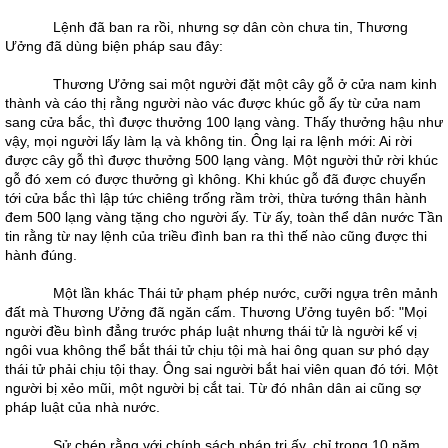
Lệnh đã ban ra rồi, nhưng sợ dân còn chưa tin, Thương
Ưởng đã dùng biện pháp sau đây:
Thương Ưởng sai một người đặt một cây gỗ ở cửa nam kinh
thành và cáo thị rằng người nào vác được khúc gỗ ấy từ cửa nam
sang cửa bắc, thì được thưởng 100 lạng vàng. Thấy thưởng hậu như
vậy, mọi người lấy làm lạ và không tin. Ông lại ra lệnh mới: Ai rời
được cây gỗ thì được thưởng 500 lạng vàng. Một người thử rời khúc
gỗ đó xem có được thưởng gì không. Khi khúc gỗ đã được chuyển
tới cửa bắc thì lập tức chiêng trống rầm trời, thừa tướng thân hành
đem 500 lạng vàng tặng cho người ấy. Từ ấy, toàn thể dân nước Tần
tin rằng từ nay lệnh của triều đình ban ra thì thế nào cũng được thi
hành đúng.
Một lần khác Thái tử phạm phép nước, cưỡi ngựa trên mảnh
đất mà Thương Ưởng đã ngăn cấm. Thương Ưởng tuyên bố: "Mọi
người đều bình đẳng trước pháp luật nhưng thái tử là người kế vị
ngôi vua không thể bắt thái tử chịu tội mà hai ông quan sư phó dạy
thái tử phải chịu tội thay. Ông sai người bắt hai viên quan đó tới. Một
người bị xẻo mũi, một người bị cắt tai. Từ đó nhân dân ai cũng sợ
pháp luật của nhà nước.
Sử chép rằng với chính sách pháp trị ấy, chỉ trong 10 năm