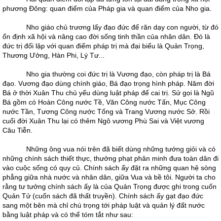
phương Đông: quan điểm của Pháp gia và quan điểm của Nho gia.
Nho giáo chủ trương lấy đạo đức để răn dạy con người, từ đó
ổn định xã hội và nâng cao đời sống tinh thần của nhân dân. Đó là
đức trị đối lập với quan điểm pháp trị mà đại biểu là Quản Trọng,
Thương Ưởng, Hàn Phi, Lý Tư...
Nho gia thường coi đức trị là Vương đạo, còn pháp trị là Bá
đạo. Vương đạo dùng chính giáo, Bá đạo trọng hình pháp. Năm đời
Bá ở thời Xuân Thu chủ yếu dùng luật pháp để cai trị. Sử gọi là Ngũ
Bá gồm có Hoàn Công nước Tề, Văn Công nước Tấn, Mục Công
nước Tần, Tương Công nước Tống và Trang Vương nước Sở. Rồi
cuối đời Xuân Thu lại có thêm Ngô vương Phù Sai và Việt vương
Câu Tiễn.
Những ông vua nói trên đã biết dùng những tướng giỏi và có
những chính sách thiết thực, thưởng phạt phân minh đưa toàn dân đi
vào cuộc sống có quy củ. Chính sách ấy đặt ra những quan hệ sòng
phẳng giữa nhà nước và nhân dân, giữa Vua và bề tôi. Người ta cho
rằng tư tưởng chính sách ấy là của Quản Trọng được ghi trong cuốn
Quản Tử (cuốn sách đã thất truyền). Chính sách ấy gạt đạo đức
sang một bên mà chỉ chú trọng tới pháp luật và quản lý đất nước
bằng luật pháp và có thể tóm tắt như sau: