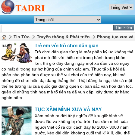
Tin Tức
Truyền thống & Phát triển
Phong tục xưa và
nay
Trẻ em với trò chơi dân gian
Trò chơi dân gian từng là một phần ký ức không thể
phai mờ đối với thiếu nhi trong hành trang khôn
lớn, thì giờ đây đang ngày một xa dần và có nguy
cơ mất đi trong sự hờ hững của chính các em. Thực tế xã hội đã
phần nào phản ánh được xu thế vui chơi của trẻ hiện nay, khi mà
những đồ chơi hiện đại đang thắng thế. Thật đáng lo ngại khi cả một
thế hệ tương lai của quốc gia đang quên đi bản sắc văn hóa dân tộc,
quên đi những tinh hoa mà tổ tiên ta đã vun đắp, xây dựng từ hàng
nghìn năm.
TỤC XĂM MÌNH XƯA VÀ NAY
Xăm mình ra đời từ ý nghĩa để lưu giữ hình vẽ
được lâu và không bị rửa trôi. Tục xăm mình của
người Việt cổ ra đời cách đây từ 2000- 3000 năm
trước, kéo dài đến khoảng cuối thế kỉ XIII, đầu thế