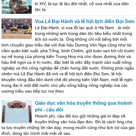
kỉ XIV, là tục lệ lâu đời nhất, cổ xưa nhất của dân
tộc ta.
Vua Lê Đại Hành và lễ hội tịch điền Đọi Sơn
Lê Đại Hành, vị vua lỗi lạc quê ở Hà Nam , là một
trong những anh hùng dân tộc tiêu biểu nhất trong
lịch sử nước ta. Ông không chỉ nổi tiếng bởi mối
tình chuyển giao triều đại với thái hậu Dương Vân Nga cũng như tài
cầm quân kiệt xuất, phá Tống, bình Chiêm, giữ toàn vẹn bờ cõi trước
sự nể trọng của phong kiến Trung Hoa mà còn được đường thời và
hậu thế ngợi ca ở trị nước, đặc biệt là việc đẩy mạnh sản xuất nông
nghiệp và thủ công nghiệp để chấn hưng đất nước. Không phải ngẫu
nhiên mà Lê Đại Hành đã mở ra lễ hội tịch điền Đọi Sơn, lê hội
khuyến nông đầu tiên dưới chế độ phong kiến Việt Nam, một lễ nghi
trọng đại ở một đất nước chủ yếu sống bằng nông nghiệp mà các
vương triều sau tiếp tục noi theo .
Giáo dục văn hóa truyền thống qua hoành
phi - câu đối
Hoành phi, câu đối lưu giữ những giá trị đẹp về
truyền thống văn hóa đạo đức. Đó là cách ông cha
ta lưu truyền những lời răn dạy, mong muốn cũng như lịch sử của gia
đình, dòng tộc mình mãi mãi về sau.