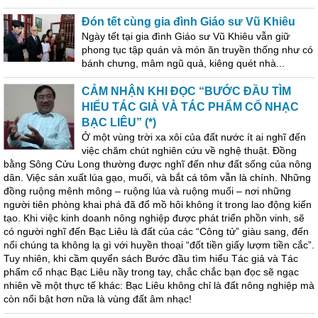
Đón tết cùng gia đình Giáo sư Vũ Khiêu
Ngày tết tại gia đình Giáo sư Vũ Khiêu vẫn giữ
phong tục tập quán và món ăn truyền thống như có
bánh chưng, mâm ngũ quả, kiêng quét nhà...
CẢM NHẬN KHI ĐỌC “BƯỚC ĐẦU TÌM
HIỂU TÁC GIẢ VÀ TÁC PHẨM CỔ NHẠC
BẠC LIÊU” (*)
Ở một vùng trời xa xôi của đất nước ít ai nghĩ đến
việc chăm chút nghiên cứu về nghệ thuật. Đồng
bằng Sông Cửu Long thường được nghĩ đến như đất sống của nông
dân. Việc sản xuất lúa gạo, muối, và bắt cá tôm vẫn là chính. Những
đồng ruộng mênh mông – ruộng lúa và ruộng muối – nơi những
người tiên phòng khai phá đã đổ mồ hôi không ít trong lao động kiến
tạo. Khi việc kinh doanh nông nghiệp được phát triển phồn vinh, sẽ
có người nghĩ đến Bạc Liêu là đất của các “Công tử” giàu sang, đến
nổi chúng ta không lạ gì với huyền thoại “đốt tiền giấy lượm tiền cắc”.
Tuy nhiên, khi cầm quyển sách Bước đầu tìm hiểu Tác giả và Tác
phẩm cổ nhạc Bạc Liêu nầy trong tay, chắc chắc bạn đọc sẽ ngạc
nhiên về một thực tế khác: Bạc Liêu không chỉ là đất nông nghiệp mà
còn nổi bật hơn nữa là vùng đất âm nhạc!