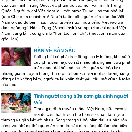
của văn minh Trung Quốc, và phạm trù của nền văn minh Trung
Quốc. Người ta gọi Việt Nam là “ một nước Trung Hoa thu nhỏ lại”
(une Chine en miniature)! Người ta tìm cội nguồn của dân tộc Việt
Nam ở đâu đó bên Tàu, người ta xếp ngôn ngữ tiếng Việt vào gia
đình ngôn ngữ Hán - Tạng (Sinotibétsin) và người ta coi người Việt
Nam, cùng lắm, cũng chỉ là “Hán tộc nam chi”: (một cành nam của
gốc Hán)
BÀN VỀ BẢN SẮC
Không biết có phải là một nghịch lý không, khi mà ở
cực phía bên này, có rất nhiều nhà nghiên cứu phát
triển đang đòi hỏi một sự về nguồn và bảo lưu
những giá trị truyền thống, thì ở phía bên kia, với một số lượng cũng
đông đảo không kém, người ta lại khẩn thiết yêu cầu mở cửa và toàn
cầu hóa.
Tình người trong bữa cơm gia đình người
Việt
Trong gia đình truyền thống Việt Nam, bữa cơm là
nơi để các thành viên thể hiện sự quan tâm, yêu
thương và gắn kết với nhau. Song trong xã hội hiện đại, sự bận rộn
cùng với những thói quen ăn cơm tại các nhà hàng đã làm cho bữa
cơm gia đình - một nét văn hoá truyền thống vốn quý của dân tộc