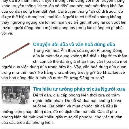
này đã trở thành một "truyền thống". Nó cùng với một "truyền thống"
khác- truyền thống "chen lấn xô đẩy" tạo nên một nét riêng khó lẫn
của cư dân sống trên đất Việt. Cái truyền thống "ăn cỗ đi trước" đó
được thể hiện ở mọi nơi, mọi lúc. Người ta có thể sẵn sàng không
thấy ngượng ngùng khi tới nơi làm việc trễ giờ, nhưng lại cố vượt lên
trước người đồng hành một vài gang tay trong lúc chẳng có gì phải
vội vã.
Chuyện đôi đũa và văn hoá dùng đũa
Trong văn hoá Ẩm thực của người Phương Đông,
đũa là một vật dụng không thể thiếu. Người ta thậm
chí còn có thể đánh giá nhận thức văn hoá của một
người qua việc dùng đũa trong bữa ăn. Vậy, văn hoá dùng đũa quan
trọng như thế nào? Nó hằng chứa những triết lý gì? Sự khác biệt về
văn hoá dùng đũa ở một số nước Phương Đông ra sao?
Tìm hiểu tư tưởng pháp trị của Người xưa
Để trị dân, giai cấp phong kiến thời xưa có trăm
nghìn biện pháp. Dụ dỗ và dọa nạt, khủng bố và
vuốt ve, lừa phỉnh và mua chuộc: tất cả đều là
những biện pháp để trị dân, để nô dịch dân mà thôi. Các sĩ phu
phong kiến đã mất khá nhiều giấy mực để phục vụ cho việc trị dân
của các triều đại phong kiến.