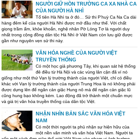
NGƯỜI GIỮ HỒN TRƯỜNG CA XA NHÀ CA
CỦA NGƯỜI HÀ NHÌ
Tổ tiên Hà Nhì ta ở đó… Sử thi P’huỳ Ca Na Ca dài
hàng đêm kể của người Hà Nhì được mở đầu như thế. Với chất
giọng trầm ấm, khỏe khoắn, nghệ nhân Pờ Lóng Tơ là người duy
nhất trong cộng đồng dân tộc Hà Nhì ở Việt Nam còn lưu giữ được
gần như nguyên vẹn sử thi này.
VĂN HÓA NGHỀ CỦA NGƯỜI VIỆT
TRUYỀN THỐNG
Có một học giả phương Tây, khi quan sát hệ thống
đê điều từ Hà Nội và các vùng lân cận đã ví nó
giống như một thứ Vạn lý trường thành của người Việt, chỉ có điều
khác với Vạn lý trường thành của người Trung Hoa là nó không phải
được dựng lên để ngăn cản giặc Hung nô mà để ngăn cản giặc lũ
cũng hung bạo không kém. Lao động đã trở thành một chuẩn mực
và giá trị văn hóa truyền thống của dân tộc Việt.
NHẬN NHÌN BẢN SẮC VĂN HÓA VIỆT
NAM
Có một thời người ta phủ nhận sự hiện hữu của
một nền văn minh và văn hóa Việt Nam. Người ta
xếp một cách đơn giản thế giới Việt Nam vào phạm vi ảnh hưởng