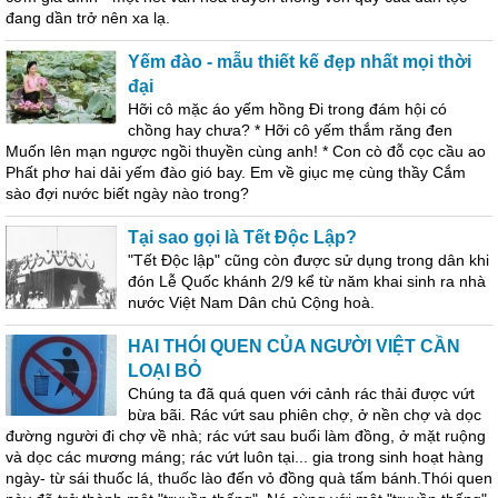
đang dần trở nên xa lạ.
Yếm đào - mẫu thiết kế đẹp nhất mọi thời
đại
Hỡi cô mặc áo yếm hồng Đi trong đám hội có
chồng hay chưa? * Hỡi cô yếm thắm răng đen
Muốn lên mạn ngược ngồi thuyền cùng anh! * Con cò đỗ cọc cầu ao
Phất phơ hai dải yếm đào gió bay. Em về giục mẹ cùng thầy Cắm
sào đợi nước biết ngày nào trong?
Tại sao gọi là Tết Độc Lập?
"Tết Độc lập" cũng còn được sử dụng trong dân khi
đón Lễ Quốc khánh 2/9 kể từ năm khai sinh ra nhà
nước Việt Nam Dân chủ Cộng hoà.
HAI THÓI QUEN CỦA NGƯỜI VIỆT CẦN
LOẠI BỎ
Chúng ta đã quá quen với cảnh rác thải được vứt
bừa bãi. Rác vứt sau phiên chợ, ở nền chợ và dọc
đường người đi chợ về nhà; rác vứt sau buổi làm đồng, ở mặt ruộng
và dọc các mương máng; rác vứt luôn tại... gia trong sinh hoạt hàng
ngày- từ sái thuốc lá, thuốc lào đến vỏ đồng quà tấm bánh.Thói quen