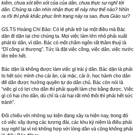
kiệm, chưa xót tiền xót của của dân, chưa thực sự nghĩ tới
dân. Chúng ta cần nhìn nhận thực tế này như thế nào? Nhìn
ra rồi thì phải khắc phục tình trạng này ra sao, thưa Giáo sư?
GS.TS Hoàng Chí Bảo: Có lẽ phải trở lại một điều mà Bác
dặn đi dặn lại cho chúng ta. Mọi việc làm lớn nhỏ phải xuất
phát từ dân, vì dân. Bác có một châm ngôn rất thâm thuý là
“Dĩ công vi thượng”. Tức là đặt việc công, việc dân, việc nước
lên trên hết.
Bác dặn là không được làm việc gì trái ý dân. Bác dặn là phải
lo hết sức mình cho cái ăn, cái mặc, cái ở, học hành cho dân
để dân được hưởng quyền tự do dân chủ. Bác còn nói là
“việc gì có lợi cho dân thì phải quyết làm cho bằng được. Việc
gì có hại cho dân, dù chỉ là cái hại rất nhỏ thôi thì phải hết sức
tránh”.
Đối chiếu với những sự kiện đang xảy ra hiện nay, trong đó
có việc xây dựng các tượng đài, các khu kỷ niệm là điều phải
suy nghĩ lại vì nó không hợp với lòng dân và cũng không phải