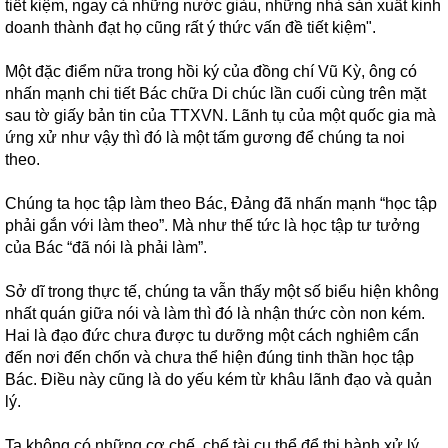
tiết kiệm, ngay cả những nước giàu, những nhà sản xuất kinh
doanh thành đạt họ cũng rất ý thức vấn đề tiết kiệm".
Một đặc điểm nữa trong hồi ký của đồng chí Vũ Kỳ, ông có
nhấn mạnh chi tiết Bác chữa Di chúc lần cuối cùng trên mặt
sau tờ giấy bản tin của TTXVN. Lãnh tụ của một quốc gia mà
ứng xử như vậy thì đó là một tấm gương để chúng ta noi
theo.
Chúng ta học tập làm theo Bác, Đảng đã nhấn mạnh “học tập
phải gắn với làm theo”. Mà như thế tức là học tập tư tưởng
của Bác “đã nói là phải làm”.
Sở dĩ trong thực tế, chúng ta vẫn thấy một số biểu hiện không
nhất quán giữa nói và làm thì đó là nhận thức còn non kém.
Hai là đạo đức chưa được tu dưỡng một cách nghiêm cẩn
đến nơi đến chốn và chưa thể hiện đúng tinh thần học tập
Bác. Điều này cũng là do yếu kém từ khâu lãnh đạo và quản
lý.
Ta không có những cơ chế, chế tài cụ thể để thi hành xử lý