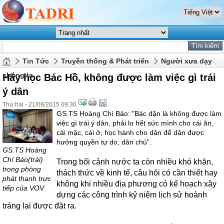
Tin Tức
Truyền thống & Phát triển
Người xưa dạy
chúng ta
Hãy học Bác Hồ, không được làm việc gì trái
ý dân
Thứ hai - 21/09/2015 09:36
GS.TS Hoàng Chí Bảo: "Bác dặn là không được làm
việc gì trái ý dân, phải lo hết sức mình cho cái ăn,
cái mặc, cái ở, học hành cho dân để dân được
hưởng quyền tự do, dân chủ".
GS.TS Hoàng
Chí Bảo(trái)
Trong bối cảnh nước ta còn nhiều khó khăn,
trong phòng
thách thức về kinh tế, câu hỏi có cần thiết hay
phát thanh trực
không khi nhiều địa phương có kế hoạch xây
tiếp của VOV
dựng các công trình kỷ niệm lịch sử hoành
tráng lại được đặt ra.