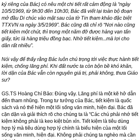
ký riêng của Bác) có nêu một chi tiết rất cảm động là “ngày
10/5/1969, từ 9h30 đến 10h30, Bác đã viết lại toàn bộ đoạn
mở đầu Di chúc vào mặt sau của tờ Tin tham khảo đặc biệt
TTXVN ra ngày 3/5/1969”. Bác cũng đã chỉ rõ “Nơi nào cũng
tiết kiệm một chút, thì trong một năm đỡ được hàng vạn tấn
giấy, tức là hàng triệu đồng bạc. Nhờ tiết kiệm...mà lợi cho
dân rất nhiều”.
Nói vậy để thấy rằng Bác luôn chú trọng tới việc thực hành tiết
kiệm, chống lãng phí. Khi đất nước ta còn bộn bề khó khăn,
lời dặn của Bác vẫn còn nguyên giá trị, phải không, thưa Giáo
sư?
GS.TS Hoàng Chí Bảo: Đúng vậy. Lãng phí là một kẽ hở dẫn
đến tham nhũng. Trong tư tưởng của Bác, tiết kiệm là quốc
sách và nó thể hiện một lối sống văn minh, hiện đại. Bác đã
cặn dặn và giải thích rõ cho chúng ta là “Các chú phải nhớ tiết
kiệm không phải là keo kiệt bủn xỉn. Tiết kiệm là tiêu dùng
hợp lý mà tiêu dùng hợp lý chính là biểu hiện của một lối
sống văn minh, hiện đại. Không phải chúng ta nghèo mà cần