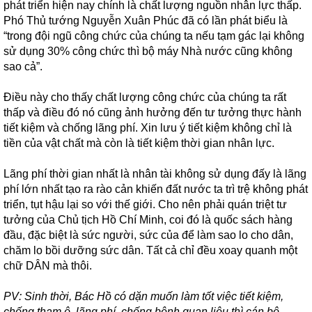
phát triển hiện nay chính là chất lượng nguồn nhân lực thấp.
Phó Thủ tướng Nguyễn Xuân Phúc đã có lần phát biểu là
“trong đội ngũ công chức của chúng ta nếu tạm gác lại không
sử dụng 30% công chức thì bộ máy Nhà nước cũng không
sao cả”.
Điều này cho thấy chất lượng công chức của chúng ta rất
thấp và điều đó nó cũng ảnh hưởng đến tư tưởng thực hành
tiết kiệm và chống lãng phí. Xin lưu ý tiết kiệm không chỉ là
tiền của vật chất mà còn là tiết kiệm thời gian nhân lực.
Lãng phí thời gian nhất là nhân tài không sử dụng đấy là lãng
phí lớn nhất tạo ra rào cản khiến đất nước ta trì trệ không phát
triển, tụt hậu lại so với thế giới. Cho nên phải quán triệt tư
tưởng của Chủ tịch Hồ Chí Minh, coi đó là quốc sách hàng
đầu, đặc biệt là sức người, sức của để làm sao lo cho dân,
chăm lo bồi dưỡng sức dân. Tất cả chỉ đều xoay quanh một
chữ DÂN mà thôi.
PV: Sinh thời, Bác Hồ có dặn muốn làm tốt việc tiết kiệm,
chống tham ô, lãng phí, chống bệnh quan liêu thì cán bộ,