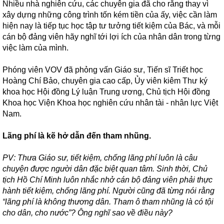
Nhiều nhà nghiên cứu, các chuyên gia đã cho rằng thay vì
xây dựng những công trình tốn kém tiền của ấy, việc cần làm
hiện nay là tiếp tục học tập tư tưởng tiết kiệm của Bác, và mỗi
cán bộ đảng viên hãy nghĩ tới lợi ích của nhân dân trong từng
việc làm của mình.
Phóng viên VOV đã phỏng vấn Giáo sư, Tiến sĩ Triết học
Hoàng Chí Bảo, chuyên gia cao cấp, Ủy viên kiêm Thư ký
khoa học Hội đồng Lý luận Trung ương, Chủ tịch Hội đồng
Khoa học Viện Khoa học nghiên cứu nhân tài - nhân lực Việt
Nam.
Lãng phí là kẽ hở dẫn đến tham nhũng.
PV: Thưa Giáo sư, tiết kiệm, chống lãng phí luôn là câu
chuyện được người dân đặc biệt quan tâm. Sinh thời, Chủ
tịch Hồ Chí Minh luôn nhắc nhở cán bộ đảng viên phải thực
hành tiết kiệm, chống lãng phí. Người cũng đã từng nói rằng
“lãng phí là không thương dân. Tham ô tham nhũng là có tội
cho dân, cho nước”? Ông nghĩ sao về điều này?