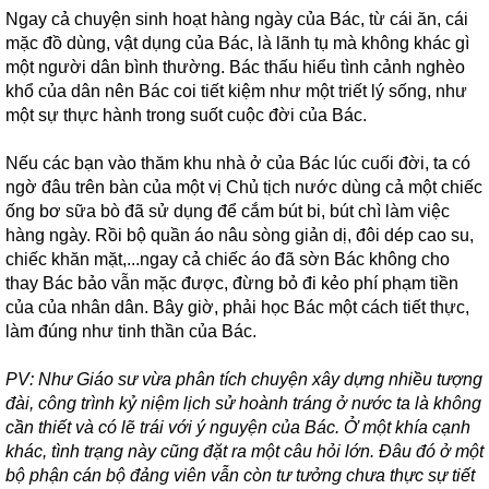
Ngay cả chuyện sinh hoạt hàng ngày của Bác, từ cái ăn, cái
mặc đồ dùng, vật dụng của Bác, là lãnh tụ mà không khác gì
một người dân bình thường. Bác thấu hiểu tình cảnh nghèo
khổ của dân nên Bác coi tiết kiệm như một triết lý sống, như
một sự thực hành trong suốt cuộc đời của Bác.
Nếu các bạn vào thăm khu nhà ở của Bác lúc cuối đời, ta có
ngờ đâu trên bàn của một vị Chủ tịch nước dùng cả một chiếc
ống bơ sữa bò đã sử dụng để cắm bút bi, bút chì làm việc
hàng ngày. Rồi bộ quần áo nâu sòng giản dị, đôi dép cao su,
chiếc khăn mặt,...ngay cả chiếc áo đã sờn Bác không cho
thay Bác bảo vẫn mặc được, đừng bỏ đi kẻo phí phạm tiền
của của nhân dân. Bây giờ, phải học Bác một cách tiết thực,
làm đúng như tinh thần của Bác.
PV: Như Giáo sư vừa phân tích chuyện xây dựng nhiều tượng
đài, công trình kỷ niệm lịch sử hoành tráng ở nước ta là không
cần thiết và có lẽ trái với ý nguyện của Bác. Ở một khía cạnh
khác, tình trạng này cũng đặt ra một câu hỏi lớn. Đâu đó ở một
bộ phận cán bộ đảng viên vẫn còn tư tưởng chưa thực sự tiết