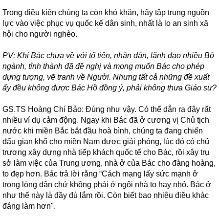
Trong điều kiện chúng ta còn khó khăn, hãy tập trung nguồn
lực vào việc phục vụ quốc kế dân sinh, nhất là lo an sinh xã
hội cho người nghèo.
PV: Khi Bác chưa về với tổ tiên, nhân dân, lãnh đạo nhiều Bộ
ngành, tỉnh thành đã đề nghị và mong muốn Bác cho phép
dựng tượng, vẽ tranh về Người. Nhưng tất cả những đề xuất
ấy đều không được Bác Hồ đồng ý, phải không thưa Giáo sư?
GS.TS Hoàng Chí Bảo: Đúng như vậy. Có thể dẫn ra đây rất
nhiều ví dụ cảm động. Ngay khi Bác đã ở cương vị Chủ tịch
nước khi miền Bắc bắt đầu hoà bình, chúng ta đang chiến
đấu gian khổ cho miền Nam được giải phóng, lúc đó có chủ
trương xây dựng nhà tiếp khách quốc tế cho Bác, rồi xây trụ
sở làm việc của Trung ương, nhà ở của Bác cho đàng hoàng,
to đẹp hơn. Bác trả lời rằng “Cách mạng lấy sức mạnh ở
trong lòng dân chứ không phải ở ngôi nhà to hay nhỏ. Bác ở
như thế này là đầy đủ lắm rồi. Còn biết bao nhiêu điều khác
đáng làm hơn".