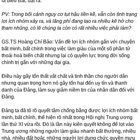
là điều Bác đặt ra.
PV: Trong bối cảnh nguy cơ tụt hậu liền kề, vẫn còn tình trạng
lợi ích nhóm xảy ra, và lãng phí đang tạo ra nhiều kẽ hở cho
tham nhũng, có lẽ chúng ta còn có rất nhiều việc phải làm?
GS.TS Hoàng Chí Bảo: Vấn đề lợi ích nhóm gắn với chuyện
bất minh, bất chính trong việc làm giàu cùa một số phần tử
thoái hoá biến chất nhưng lại có quyền lực trong đời sống
chính trị gắn với những đại gia.
Điều này gây tổn thất vật chất và tinh thần cho người dân
nhưng quan trọng hơn nó gây tổn hại đến uy tín và thanh
danh của Đảng, làm suy giảm niềm tin của nhân dân đối với
Đảng.
Đảng ta đã tỏ rõ quyết tâm chống bằng được lợi ích nhóm bất
minh, bất chính, thể hiện rõ nhất trong Hội nghị Trung ương
lần thứ XI vừa rồi. Đó là lần này kiên quyết không để lọt vào
Trung ương những người làm giàu nhanh bất thường, nhiều
nhà, nhiều đất hoặc những người lợi dụng chức quyền mưu