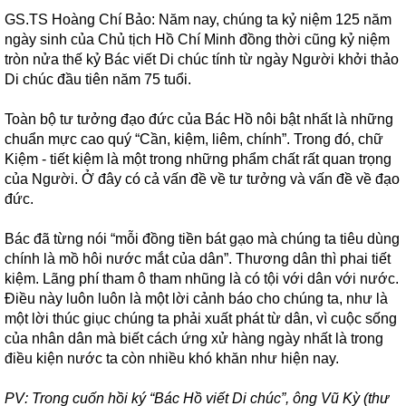
GS.TS Hoàng Chí Bảo: Năm nay, chúng ta kỷ niệm 125 năm
ngày sinh của Chủ tịch Hồ Chí Minh đồng thời cũng kỷ niệm
tròn nửa thế kỷ Bác viết Di chúc tính từ ngày Người khởi thảo
Di chúc đầu tiên năm 75 tuổi.
Toàn bộ tư tưởng đạo đức của Bác Hồ nôi bật nhất là những
chuẩn mực cao quý “Cần, kiệm, liêm, chính”. Trong đó, chữ
Kiệm - tiết kiệm là một trong những phẩm chất rất quan trọng
của Người. Ở đây có cả vấn đề về tư tưởng và vấn đề về đạo
đức.
Bác đã từng nói “mỗi đồng tiền bát gạo mà chúng ta tiêu dùng
chính là mồ hôi nước mắt của dân”. Thương dân thì phai tiết
kiệm. Lãng phí tham ô tham nhũng là có tội với dân với nước.
Điều này luôn luôn là một lời cảnh báo cho chúng ta, như là
một lời thúc giục chúng ta phải xuất phát từ dân, vì cuộc sống
của nhân dân mà biết cách ứng xử hàng ngày nhất là trong
điều kiện nước ta còn nhiều khó khăn như hiện nay.
PV: Trong cuốn hồi ký “Bác Hồ viết Di chúc”, ông Vũ Kỳ (thư