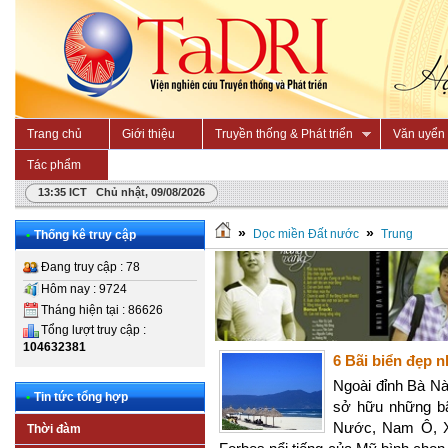
Trang chủ
Giới thiệu
Truyền thống & Phát triển
Văn uyển
Tác phẩm
13:35 ICT Chủ nhật, 09/08/2026
»
»
Dọc miền Đất nước
Trung
•
Thống kê truy cập
Đang truy cập : 78
Hôm nay : 9724
Tháng hiện tại : 86626
Tổng lượt truy cập :
104632381
6 Bãi biển đẹp 
Ngoài đỉnh Bà N
•
Tin tức tổng hợp
sở hữu những bã
Nước, Nam Ô, Xu
Thời đàm