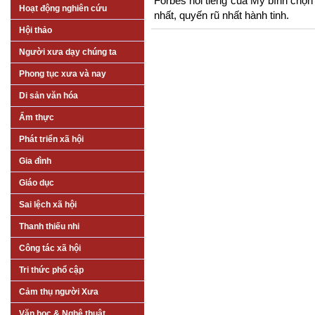
Forbes nổi tiếng của Mỹ bình chọn 
Hoạt động nghiên cứu
nhất, quyến rũ nhất hành tinh.
Hội thảo
Người xưa dạy chúng ta
Phong tục xưa và nay
Di sản văn hóa
Ẩm thực
Phát triển xã hội
Gia đình
Giáo dục
Sai lệch xã hội
Thanh thiếu nhi
Công tác xã hội
Tri thức phổ cập
Cảm thụ người Xưa
Văn học & Nghệ thuật