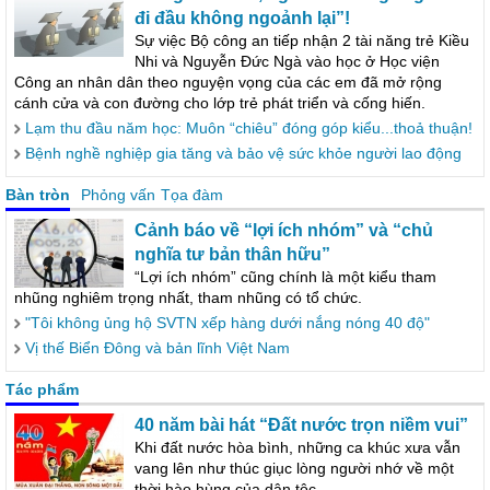
đi đầu không ngoảnh lại”!
Sự việc Bộ công an tiếp nhận 2 tài năng trẻ Kiều
Nhi và Nguyễn Đức Ngà vào học ở Học viện
Công an nhân dân theo nguyện vọng của các em đã mở rộng
cánh cửa và con đường cho lớp trẻ phát triển và cống hiến.
Lạm thu đầu năm học: Muôn “chiêu” đóng góp kiểu...thoả thuận!
Bệnh nghề nghiệp gia tăng và bảo vệ sức khỏe người lao động
Bàn tròn
Phỏng vấn
Tọa đàm
Cảnh báo về “lợi ích nhóm” và “chủ
nghĩa tư bản thân hữu”
“Lợi ích nhóm” cũng chính là một kiểu tham
nhũng nghiêm trọng nhất, tham nhũng có tổ chức.
"Tôi không ủng hộ SVTN xếp hàng dưới nắng nóng 40 độ"
Vị thế Biển Đông và bản lĩnh Việt Nam
Tác phẩm
40 năm bài hát “Đất nước trọn niềm vui”
Khi đất nước hòa bình, những ca khúc xưa vẫn
vang lên như thúc giục lòng người nhớ về một
thời hào hùng của dân tộc.