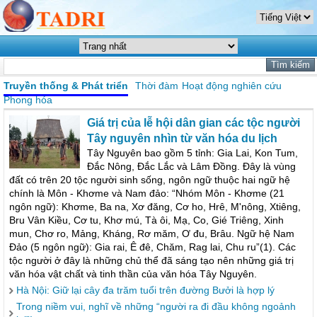
Truyền thống & Phát triển
Thời đàm
Hoạt động nghiên cứu
Phong hóa
Giá trị của lễ hội dân gian các tộc người
Tây nguyên nhìn từ văn hóa du lịch
Tây Nguyên bao gồm 5 tỉnh: Gia Lai, Kon Tum,
Đắc Nông, Đắc Lắc và Lâm Đồng. Đây là vùng
đất có trên 20 tộc người sinh sống, ngôn ngữ thuộc hai ngữ hệ
chính là Môn - Khơme và Nam đảo: “Nhóm Môn - Khơme (21
ngôn ngữ): Khơme, Ba na, Xơ đăng, Cơ ho, Hrê, M'nông, Xtiêng,
Bru Vân Kiều, Cơ tu, Khơ mú, Tà ôi, Mạ, Co, Gié Triêng, Xinh
mun, Chơ ro, Mảng, Kháng, Rơ măm, Ơ đu, Brâu. Ngữ hệ Nam
Đảo (5 ngôn ngữ): Gia rai, Ê đê, Chăm, Rag lai, Chu ru”(1). Các
tộc người ở đây là những chủ thể đã sáng tạo nên những giá trị
văn hóa vật chất và tinh thần của văn hóa Tây Nguyên.
Hà Nội: Giữ lại cây đa trăm tuổi trên đường Bưởi là hợp lý
Trong niềm vui, nghĩ về những “người ra đi đầu không ngoảnh