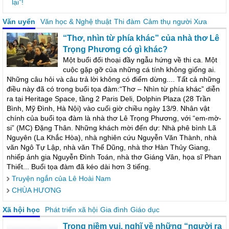
lại”!
Văn uyển
Văn học & Nghệ thuật
Thi đàm
Cảm thụ người Xưa
“Thơ, nhìn từ phía khác” của nhà thơ Lê
Trọng Phương có gì khác?
Một buổi đối thoại đầy ngẫu hứng về thi ca. Một
cuộc gặp gỡ của những cá tính không giống ai.
Những câu hỏi và câu trả lời không có điểm dừng.... Tất cả những
điều này đã có trong buổi tọa đàm:“Thơ – Nhìn từ phía khác” diễn
ra tại Heritage Space, tầng 2 Paris Deli, Dolphin Plaza (28 Trần
Bình, Mỹ Đình, Hà Nội) vào cuối giờ chiều ngày 13/9. Nhân vật
chính của buổi tọa đàm là nhà thơ Lê Trọng Phương, với “em-mờ-
si” (MC) Đặng Thân. Những khách mời đến dự: Nhà phê bình Lã
Nguyên (La Khắc Hòa), nhà nghiên cứu Nguyễn Văn Thành, nhà
văn Ngô Tự Lập, nhà văn Thế Dũng, nhà thơ Hàn Thủy Giang,
nhiếp ảnh gia Nguyễn Đình Toán, nhà thơ Giáng Vân, họa sĩ Phan
Thiết... Buổi tọa đàm đã kéo dài hơn 3 tiếng.
Truyện ngắn của Lê Hoài Nam
CHÙA HƯƠNG
Xã hội học
Phát triển xã hội
Gia đình
Giáo dục
Trong niềm vui, nghĩ về những “người ra