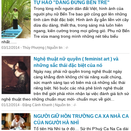
TỰ HÀO "DÁNG ĐỨNG BẾN TRE"
Trong lòng mỗi người dân đất Việt, hình ảnh của
người phụ nữ Bến Tre bao giờ cũng gợi lên những
tình cảm thật đặc biệt. Hình ảnh ấy gắn liền với cây
dừa dịu dàng, thiết tha, trong sáng mà luôn hiên
ngang, kiên cường trong mọi giông gió. Phụ nữ Bến
Tre vừa mang trong mình những nét tiêu biểu
nhất......
03/12/2014 - Thúy Phượng | Nguồn tin : -/-
Nghệ thuật nữ quyền ( feminist art ) và
những sắc thái đặc biệt của nó
Ngày nay, phái nữ quyền trong nghệ thuật ngày
càng khẳng định không chỉ tài năng xuất chúng,
sức mạnh sáng tạo vô biên mà cả những sắc thái
riêng biệt. Nó buộc các nhà phê bình nghệ thuật
trên thế giới phải nhìn nhận lại việc đánh giá lịch sử
nghệ thuật theo những chuẩn mực mới- chuẩn mực về giới...
01/12/2014 - Đặng Cảnh Khanh | Nguồn tin : -/-
NGƯỜI GIỮ HỒN TRƯỜNG CA XA NHÀ CA
CỦA NGƯỜI HÀ NHÌ
Tổ tiên Hà Nhì ta ở đó… Sử thi P’huỳ Ca Na Ca dài