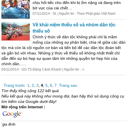
chịu hối tiếc cho đến khi bị ốm nặng và đang trên
bờ vực của cái chết....
07/11/2014 - St. | Nguồn tin : Theo Phật giáo Việt Nam
Về khái niệm thiểu số và nhóm dân tộc
thiểu số
Chính ý thức về dân tộc không phải chỉ là mầm
mống của những sự phân biệt, chia rẽ giữa các dân
tộc mà còn là cội nguồn cơ bản và tiến bộ để các dân tộc đoàn kết
và gắn bó với nhau. Những ý thức về thiểu số không nhất thiết chỉ
dẫn đến sự bó hẹp sự quan tâm tới những quyền lợi hẹp hòi của
chính dân......
04/11/2014 - GS-TS Đặng Cảnh Khanh | Nguồn tin : -/-
Trang trước
1
,
2
,
3
,
4
,
5
,
6
,
7
Trang sau
Tìm thấy tổng cộng 122 kết quả
Nếu kết quả này không như mong đợi, bạn hãy thử sử dụng công cụ
tìm kiếm của Google dưới đây!
Mở rộng trên Internet :