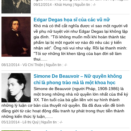
09/12/2014 - Khái Hưng | Nguồn tin : -/-
Edgar Degas họa sĩ của các vũ nữ
Khó mà có thể cắt nghĩa được vì sao một người vẽ
về phụ nữ tuyệt vời như Edgar Degas lại không lập
gia
đình
. “Tôi không muốn mỗi khi hoàn thành tác
phẩm lại bị một người vợ nào đó nêu các ý kiến
nhận xét”. Ông nói vui như vậy. Rồi lại thanh minh:
"Tôi sợ những lời khen tặng của bạn đời sẽ làm
thui......
08/12/2014 - Vũ Chí Thiện | Nguồn tin : -/-
Simone De Beauvoir – Nữ quyền không
chỉ là phong trào mà là một khoa học
Simone de Beauvoir (người Pháp, 1908-1986) là
một trong những nhà nữ quyền lớn nhất của thế kỷ
XX. Tên tuổi của bà gắn liền với sự hình thành
những lý luận cơ bản của thuyết nữ quyền. Bà đã đưa vấn đề bình
đẳng giới từ các hoạt động đấu tranh tự phát trong thực tiễn thành
những kiến thức lý luận,......
05/12/2014 - Lê thị Quý | Nguồn tin : -/-