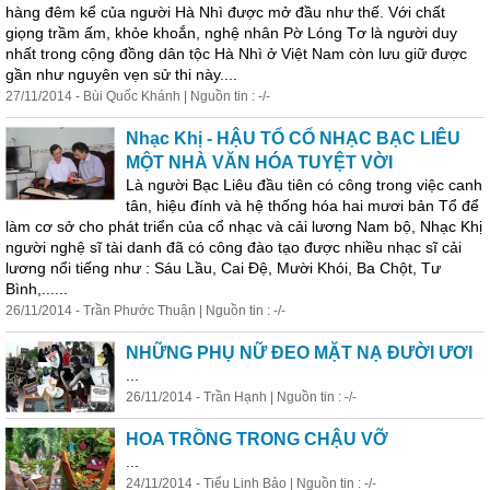
hàng đêm kể của người Hà Nhì được mở đầu như thế. Với chất
giọng trầm ấm, khỏe khoắn, nghệ nhân Pờ Lóng Tơ là người duy
nhất trong cộng đồng dân tộc Hà Nhì ở Việt Nam còn lưu giữ được
gần như nguyên vẹn sử thi này....
27/11/2014 - Bùi Quốc Khánh | Nguồn tin : -/-
Nhạc Khị - HẬU TỔ CỔ NHẠC BẠC LIÊU
MỘT NHÀ VĂN HÓA TUYỆT VỜI
Là người Bạc Liêu đầu tiên có công trong việc canh
tân, hiệu đính và hệ thống hóa hai mươi bản Tổ để
làm cơ sở cho phát triển của cổ nhạc và cải lương Nam bộ, Nhạc Khị
người nghệ sĩ tài danh đã có công đào tạo được nhiều nhạc sĩ cải
lương nổi tiếng như : Sáu Lầu, Cai Đệ, Mười Khói, Ba Chột, Tư
Bình,......
26/11/2014 - Trần Phước Thuận | Nguồn tin : -/-
NHỮNG PHỤ NỮ ĐEO MẶT NẠ ĐƯỜI ƯƠI
...
26/11/2014 - Trần Hạnh | Nguồn tin : -/-
HOA TRỒNG TRONG CHẬU VỠ
...
24/11/2014 - Tiểu Linh Bảo | Nguồn tin : -/-