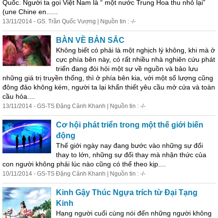
Quốc. Người ta gọi Việt Nam là “ một nước Trung Hoa thu nhỏ lại”
(une Chine en......
13/11/2014 - GS. Trần Quốc Vượng | Nguồn tin : -/-
BÀN VỀ BẢN SẮC
Không biết có phải là một nghịch lý không, khi mà ở
cực phía bên này, có rất nhiều nhà nghiên cứu phát
triển đang đòi hỏi một sự về nguồn và bảo lưu
những giá trị truyền thống, thì ở phía bên kia, với một số lượng cũng
đông đảo không kém, người ta lại khẩn thiết yêu cầu mở cửa và toàn
cầu hóa....
13/11/2014 - GS-TS Đặng Cảnh Khanh | Nguồn tin : -/-
Cơ hội phát triển trong một thế giới biến
động
Thế giới ngày nay đang bước vào những sự đổi
thay to lớn, những sự đổi thay mà nhận thức của
con người không phải lúc nào cũng có thể theo kịp....
10/11/2014 - GS-TS Đặng Cảnh Khanh | Nguồn tin : -/-
Kinh Gậy Thúc Ngựa trích từ Đại Tạng
Kinh
Hạng người cuối cùng nói đến những người không