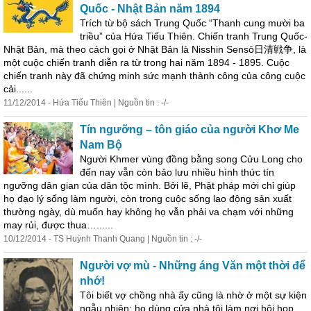
Quốc - Nhật Bản năm 1894
Trích từ bộ sách Trung Quốc “Thanh cung mười ba
triều” của Hứa Tiếu Thiên. Chiến tranh Trung Quốc-
Nhật Bản, mà theo cách gọi ở Nhật Bản là Nisshin Sensō日清戦争, là
một cuộc chiến tranh diễn ra từ trong hai năm 1894 - 1895. Cuộc
chiến tranh này đã chứng minh sức mạnh thành công của công cuộc
cải......
11/12/2014 - Hứa Tiếu Thiên | Nguồn tin : -/-
Tín ngưỡng – tôn giáo của người Khơ Me
Nam Bộ
Người Khmer vùng đồng bằng song Cửu Long cho
đến nay vẫn còn bảo lưu nhiều hình thức tín
ngưỡng dân
gia
n của dân tộc mình. Bởi lẽ, Phật pháp mới chỉ giúp
họ đạo lý sống làm người, còn trong cuộc sống lao động sản xuất
thường ngày, dù muốn hay không họ vẫn phải va chạm với những
may rủi, được thua…......
10/12/2014 - TS Huỳnh Thanh Quang | Nguồn tin : -/-
Người vợ mù - Những áng Văn một thời để
nhớ!
Tôi biết vợ chồng nhà ấy cũng là nhờ ở một sự kiện
ngẫu nhiên: họ dùng cửa nhà tôi làm nơi hội họp....