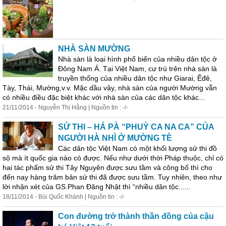
NHÀ SÀN MƯỜNG
Nhà sàn là loại hình phổ biến của nhiều dân tộc ở
Đông Nam Á. Tại Việt Nam, cư trú trên nhà sàn là
truyền thống của nhiều dân tộc như
Gia
rai, Êđê,
Tày, Thái, Mường,v.v. Mặc dầu vậy, nhà sàn của người Mường vẫn
có nhiều điều đặc biệt khác với nhà sàn của các dân tộc khác...
21/11/2014 - Nguyễn Thị Hằng | Nguồn tin : -/-
SỬ THI – HÁ PÀ “PHUỲ CA NA CA” CỦA
NGƯỜI HÀ NHÌ Ở MƯỜNG TÈ
Các dân tộc Việt Nam có một khối lượng sử thi đồ
sộ mà ít quốc
gia
nào có được. Nếu như dưới thời Pháp thuộc, chỉ có
hai tác phẩm sử thi Tây Nguyên được sưu tầm và công bố thì cho
đến nay hàng trăm bản sử thi đã được sưu tầm. Tuy nhiên, theo như
lời nhận xét của GS.Phan Đăng Nhật thì “nhiều dân tộc......
18/11/2014 - Bùi Quốc Khánh | Nguồn tin : -/-
Con đường trở thành thần đồng của cậu