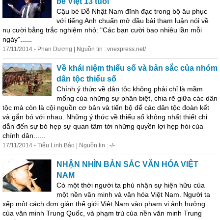
bé Việt 13 tuổi
Cậu bé Đỗ Nhật Nam đĩnh đạc trong bộ âu phục
với tiếng Anh chuẩn mở đầu bài tham luận nói về
nụ cười bằng trắc nghiệm nhỏ: "Các bạn cười bao nhiêu lần mỗi
ngày"......
17/11/2014 - Phan Dương | Nguồn tin : vnexpress.net/
Về khái niệm thiểu số và bản sắc của nhóm
dân tộc thiểu số
Chính ý thức về dân tộc không phải chỉ là mầm
mống của những sự phân biệt, chia rẽ giữa các dân
tộc mà còn là cội nguồn cơ bản và tiến bộ để các dân tộc đoàn kết
và gắn bó với nhau. Những ý thức về thiểu số không nhất thiết chỉ
dẫn đến sự bó hẹp sự quan tâm tới những quyền lợi hẹp hòi của
chính dân......
17/11/2014 - Tiểu Linh Bảo | Nguồn tin : -/-
NHẬN NHÌN BẢN SẮC VĂN HÓA VIỆT
NAM
Có một thời người ta phủ nhận sự hiện hữu của
một nền văn minh và văn hóa Việt Nam. Người ta
xếp một cách đơn giản thế giới Việt Nam vào phạm vi ảnh hưởng
của văn minh Trung Quốc, và phạm trù của nền văn minh Trung