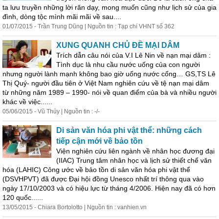
ta lưu truyền những lời răn dạy, mong muốn cũng như lịch sử của gia
đình, dòng tộc mình mãi mãi về sau....
01/07/2015 - Trần Trung Dũng | Nguồn tin : Tạp chí VHNT số 362
XUNG QUANH CHỦ ĐỀ MẠI DÂM
Trích dẫn câu nói của V.I Lê Nin về nạn mại dâm :
Tình dục là nhu cầu nước uống của con người
nhưng người lành mạnh không bao giờ uống nước cống… GS,TS Lê
Thị Quý- người đầu tiên ở Việt Nam nghiên cứu về tệ nạn mại dâm
từ những năm 1989 – 1990- nói về quan điểm của bà và nhiều người
khác về việc......
05/06/2015 - Vũ Thủy | Nguồn tin : -/-
Di sản văn hóa phi vật thể: những cách
tiếp cận mới về bảo tồn
Viện nghiên cứu liên ngành về nhân học đương đại
(IIAC) Trung tâm nhân học và lịch sử thiết chế văn
hóa (LAHIC) Công ước về bảo tồn di sản văn hóa phi vật thể
(DSVHPVT) đã được Đại hội đồng Unesco nhất trí thông qua vào
ngày 17/10/2003 và có hiệu lực từ tháng 4/2006. Hiện nay đã có hơn
120 quốc......
13/05/2015 - Chiara Bortolotto | Nguồn tin : vanhien.vn