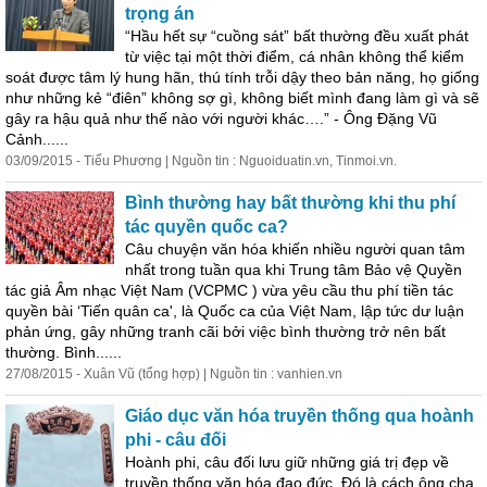
trọng án
“Hầu hết sự “cuồng sát” bất thường đều xuất phát
từ việc tại một thời điểm, cá nhân không thể kiểm
soát được tâm lý hung hãn, thú tính trỗi dậy theo bản năng, họ giống
như những kẻ “điên” không sợ gì, không biết mình đang làm gì và sẽ
gây ra hậu quả như thế nào với người khác….” - Ông Đặng Vũ
Cảnh......
03/09/2015 - Tiểu Phương | Nguồn tin : Nguoiduatin.vn, Tinmoi.vn.
Bình thường hay bất thường khi thu phí
tác quyền quốc ca?
Câu chuyện văn hóa khiến nhiều người quan tâm
nhất trong tuần qua khi Trung tâm Bảo vệ Quyền
tác giả Âm nhạc Việt Nam (VCPMC ) vừa yêu cầu thu phí tiền tác
quyền bài ‘Tiến quân ca', là Quốc ca của Việt Nam, lập tức dư luận
phản ứng, gây những tranh cãi bởi việc bình thường trở nên bất
thường. Bình......
27/08/2015 - Xuân Vũ (tổng hợp) | Nguồn tin : vanhien.vn
Giáo dục văn hóa truyền thống qua hoành
phi - câu đối
Hoành phi, câu đối lưu giữ những giá trị đẹp về
truyền thống văn hóa đạo đức. Đó là cách ông cha