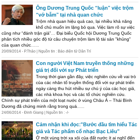
Ông Dương Trung Quốc “luận” việc trộm
“vớ bẫm” tại nhà quan chức
Trộm nhà quan hiệu quả cao, lại nhiều khả năng
khổ chủ muốn im lặng bỏ qua. Việc làm rõ sự việc
cũng như “đánh trận giả”… Đại biểu Quốc hội Dương Trung Quốc
phân tích nhiều
góc
độ
từ câu chuyện trộm làm lộ tài sản "khủng"
của quan chức…...
20/09/2014 - P.Thảo | Nguồn tin : Báo điện tử Dân Trí
Con người Việt Nam truyền thống những
giá trị đối với sự Phát triển
Trong thời gian gần đây, việc nghiên cứu về vai trò
của các nhân tố truyền thống đối với sự phát triển
ngày càng thu hút nhiều sự chú ý của các học giả,
các nhà khoa học và các tổ chức nghiên cứu.
Chính sự phát triển của một loạt nước ở vùng Châu Á – Thái Bình
Dương đã chứng minh rằng trong quá......
24/06/2014 - Đinh Giang | Nguồn tin : -/-
Cảm nhận khi đọc:"Bước đầu tìm hiểu Tác
giả và Tác phẩm cổ nhạc Bạc Liêu"
Ở một vùng trời xa xôi của đất nước ít ai nghĩ đến