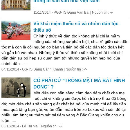
trong di sản văn hóa Việt Nam
...
11/11/2014 - PGS-TS Đặng Văn Bài | Nguồn tin : -/-
Về khái niệm thiểu số và nhóm dân tộc
thiểu số
Chính ý thức về dân tộc không phải chỉ là mầm
mống của những sự phân biệt, chia rẽ giữa các dân
tộc mà còn là cội nguồn cơ bản và tiến bộ để các dân tộc đoàn kết
và gắn bó với nhau. Những ý thức về thiểu số không nhất thiết chỉ
dẫn đến sự bó hẹp sự quan tâm tới những quyền lợi hẹp hòi của
chính dân......
04/11/2014 - GS-TS Đặng Cảnh Khanh | Nguồn tin : -/-
CÓ PHẢI CỨ “TRÔNG MẶT MÀ BẮT HÌNH
DONG” ?
Một đứa con sẵn sàng cầm dao đâm chết cha mẹ
ruột chỉ vì không xin được tiền trả nợ thua
độ
bóng
đá; một đứa cháu sẵn sàng giết chết bà nội của mình chỉ để lấy tiền
mua quà tặng bạn gái; vụ án đẫm máu trên xe Lexus vẫn còn để lại
nhiều ám ảnh; vụ thảm sát tại tiệm vàng ở Bắc Giang khiến cho dư
luận......
03/11/2014 - Lê Thị Mai | Nguồn tin : -/-