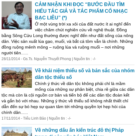
CẢM NHẬN KHI ĐỌC “BƯỚC ĐẦU TÌM
HIỂU TÁC GIẢ VÀ TÁC PHẨM CỔ NHẠC
BẠC LIÊU” (*)
Ở một vùng trời xa xôi của đất nước ít ai nghĩ đến
việc chăm chút nghiên cứu về nghệ thuật. Đồng
bằng Sông Cửu Long thường được nghĩ đến như đất sống của nông
dân. Việc sản xuất lúa gạo, muối, và bắt cá tôm vẫn là chính. Những
đồng ruộng mênh mông – ruộng lúa và ruộng muối – nơi những
người tiên......
28/11/2014 - Gs.Ts. Nguyễn Thuyết Phong | Nguồn tin : -/-
Về khái niệm thiểu số và bản sắc của nhóm
dân tộc thiểu số
Chính ý thức về dân tộc không phải chỉ là mầm
mống của những sự phân biệt, chia rẽ giữa các dân
tộc mà còn là cội nguồn cơ bản và tiến bộ để các dân tộc đoàn kết
và gắn bó với nhau. Những ý thức về thiểu số không nhất thiết chỉ
dẫn đến sự bó hẹp sự quan tâm tới những quyền lợi hẹp hòi của
chính dân......
17/11/2014 - Tiểu Linh Bảo | Nguồn tin : -/-
Về những dấu ấn kiến trúc đô thị Pháp